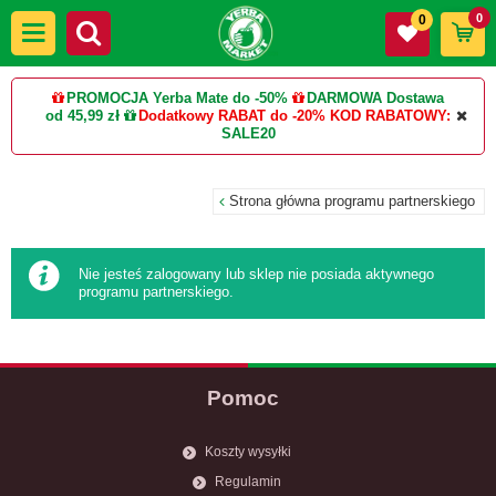
0
0
PROMOCJA Yerba Mate do -50%
DARMOWA Dostawa
od 45,99 zł
Dodatkowy RABAT do -20%
KOD RABATOWY:
SALE20
Strona główna programu partnerskiego
Nie jesteś zalogowany lub sklep nie posiada aktywnego
programu partnerskiego.
Pomoc
Koszty wysyłki
Regulamin