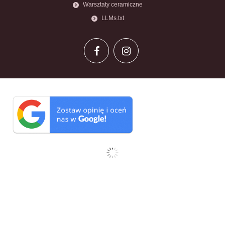
Warsztaty ceramiczne
LLMs.txt