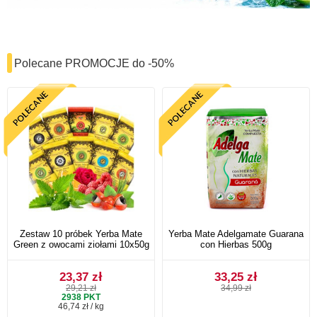
Polecane PROMOCJE do -50%
Zestaw 10 próbek Yerba Mate
Yerba Mate Adelgamate Guarana
Green z owocami ziołami 10x50g
con Hierbas 500g
23,37 zł
33,25 zł
29,21 zł
34,99 zł
2938
PKT
46,74 zł / kg