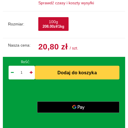
Sprawdź czasy i koszty wysyłki
100g
Rozmiar:
208.00zł/1kg
20,80 zł
Nasza cena:
/
szt.
Ilość:
Dodaj do koszyka