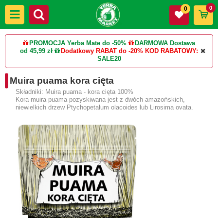
0
0
PROMOCJA Yerba Mate do -50%
DARMOWA Dostawa
od 45,99 zł
Dodatkowy RABAT do -20%
KOD RABATOWY:
SALE20
Muira puama kora cięta
Składniki: Muira puama - kora cięta 100%
Kora muira puama pozyskiwana jest z dwóch amazońskich,
niewielkich drzew Ptychopetalum olacoides lub Lirosima ovata.