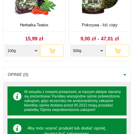
Herbatka Teatox
Pokrzywa - liść cięty
15,99 zł
9,00 zł - 47,01 zł
100g
500g
OPINIE (0)
W związku z nowymi przepisami, w naszym sklepie staramy
się prezentować Państwu wiarygodne opinie potwierdzone
zakupem, gdyż wcześniej nie analizowaliśmy zakupów
klientów, opinie dodane przed 05.2022 mogą posiadać
plakietkę 'Opinia niepotwierdzona zakupem'
Aby móc ocenić produkt lub dodać opinię,
musisz być
zalogowany
.