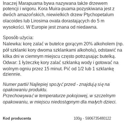
Inaczej Marapuama bywa nazywana także drzewem
potencji i wigoru. Kora Muira-puama pozyskiwana jest z
dwóch amazońskich, niewielkich drzew Ptychopetalum
olacoides lub Lirosima ovata dorastających do 5 m
wysokości. W Europie jest znana od niedawna.
Sposób użycia:
Nalewka: korę zalać w butelce gorącym 20% alkoholem (np.
pół szklanki kory dwoma szklankami alkoholu), odstawić na
kilka dni w ciemnym miejscu często potrząsając butelką.
Odwar: 1 łyżeczkę kory zalać szklanką wody i gotować na
wolnym ogniu przez 15 minut. Pić od 1/2 lub 1 szklankę
dziennie.
Numer partii/ Najlepiej spożyć przed - znajdują się na
opakowaniu produktu.
Przechowywać w temperaturze pokojowej, w szczelnym
opakowaniu, w miejscu niedostępnym dla małych dzieci.
Kod producenta
100g
5906735480122