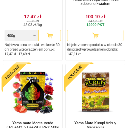
zdobione kwiatem
17,47 zł
100,10 zł
23,79 zł
147,21 zł
43,03 zł / kg
12900
PKT
400g
Najniższa cena produktu w okresie 30
Najniższa cena produktu w okresie 30
dni przed wprowadzeniem obniżki:
dni przed wprowadzeniem obniżki:
17,47 zł - 17,49 zł
147,21 zł
Yerba mate Monte Verde
Yerba Mate Kurupi Anis y
CREAMY STRAWBERRY 500g
Manzanilla