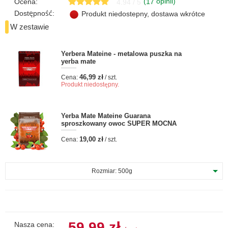
(
opinii)
Ocena:
17
4.94 / 5
Dostępność:
Produkt niedostepny, dostawa wkrótce
W zestawie
Yerbera Mateine - metalowa puszka na
yerba mate
46,99 zł
Cena:
/ szt.
Produkt niedostępny.
Yerba Mate Mateine Guarana
sproszkowany owoc SUPER MOCNA
19,00 zł
Cena:
/ szt.
Rozmiar:
500g
59,99 zł
Nasza cena: