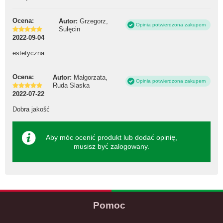
Ocena:
Autor:
Grzegorz,
Opinia potwierdzona zakupem
Sulęcin
2022-09-04
estetyczna
Ocena:
Autor:
Małgorzata,
Opinia potwierdzona zakupem
Ruda Slaska
2022-07-22
Dobra jakošć
Aby móc ocenić produkt lub dodać opinię,
musisz być
zalogowany
.
Pomoc