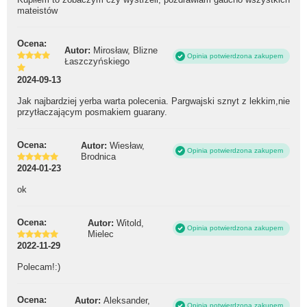
mateistów
Ocena:
Autor:
Mirosław, Blizne
Opinia potwierdzona zakupem
Łaszczyńskiego
2024-09-13
Jak najbardziej yerba warta polecenia. Pargwajski sznyt z lekkim,nie
przytłaczającym posmakiem guarany.
Ocena:
Autor:
Wiesław,
Opinia potwierdzona zakupem
Brodnica
2024-01-23
ok
Ocena:
Autor:
Witold,
Opinia potwierdzona zakupem
Mielec
2022-11-29
Polecam!:)
Ocena:
Autor:
Aleksander,
Opinia potwierdzona zakupem