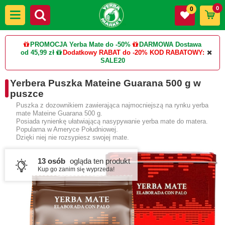
0
0
PROMOCJA Yerba Mate do -50%
DARMOWA Dostawa
od 45,99 zł
Dodatkowy RABAT do -20%
KOD RABATOWY:
SALE20
Yerbera Puszka Mateine Guarana 500 g w
puszce
Puszka z dozownikiem zawierająca najmocniejszą na rynku yerba
mate Mateine Guarana 500 g.
Posiada rynienkę ułatwiającą nasypywanie yerba mate do matera.
Popularna w Ameryce Południowej.
Dzięki niej nie rozsypiesz swojej mate.
13 osób
ogląda ten produkt
Kup go zanim się wyprzeda!