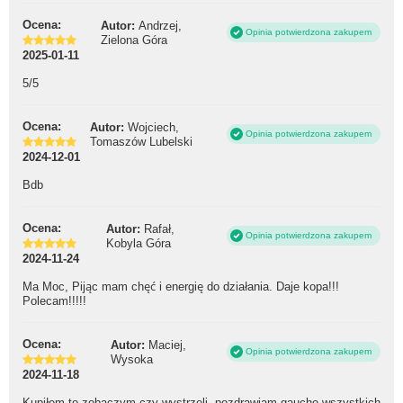
Ocena:
Autor:
Andrzej,
Opinia potwierdzona zakupem
Zielona Góra
2025-01-11
5/5
Ocena:
Autor:
Wojciech,
Opinia potwierdzona zakupem
Tomaszów Lubelski
2024-12-01
Bdb
Ocena:
Autor:
Rafał,
Opinia potwierdzona zakupem
Kobyla Góra
2024-11-24
Ma Moc, Pijąc mam chęć i energię do działania. Daje kopa!!!
Polecam!!!!!
Ocena:
Autor:
Maciej,
Opinia potwierdzona zakupem
Wysoka
2024-11-18
Kupiłem to zobaczym czy wystrzeli, pozdrawiam gaucho wszystkich