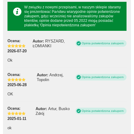
W związku z nowymi przepisami, w naszym sklepie staramy
się prezentować Państwu wiarygodne opinie potwierdzone
zakupem, gdyż wcześniej nie analizowaliśmy zakupów
klientów, opinie dodane przed 05.2022 mogą posiadać
plakietkę 'Opinia niepotwierdzona zakupem'
Ocena:
Autor:
RYSZARD,
Opinia potwierdzona zakupem
ŁOMIANKI
2026-07-20
Ok
Ocena:
Autor:
Andrzej,
Opinia potwierdzona zakupem
Topolin
2025-06-28
OK
Ocena:
Autor:
Artur, Busko
Opinia potwierdzona zakupem
Zdrój
2025-01-11
ok