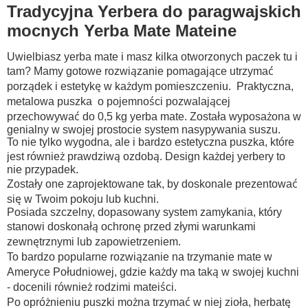
Tradycyjna Yerbera do paragwajskich
mocnych Yerba Mate Mateine
Uwielbiasz yerba mate i masz kilka otworzonych paczek tu i
tam? Mamy gotowe rozwiązanie pomagające utrzymać
porządek i estetykę w każdym pomieszczeniu. Praktyczna,
metalowa puszka o pojemności pozwalającej
przechowywać do 0,5 kg yerba mate. Została wyposażona w
genialny w swojej prostocie system nasypywania suszu.
To nie tylko wygodna, ale i bardzo estetyczna puszka, które
jest również prawdziwą ozdobą. Design każdej yerbery to
nie przypadek.
Zostały one zaprojektowane tak, by doskonale prezentować
się w Twoim pokoju lub kuchni.
Posiada szczelny, dopasowany system zamykania, który
stanowi doskonałą ochronę przed złymi warunkami
zewnętrznymi lub zapowietrzeniem.
To bardzo popularne rozwiązanie na trzymanie mate w
Ameryce Południowej, gdzie każdy ma taką w swojej kuchni
- docenili również rodzimi mateiści.
Po opróżnieniu puszki można trzymać w niej zioła, herbatę