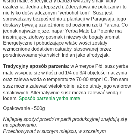
wśród mate. Specyficzny bardzo wyraźny smak, który
uzależnia. Jedna z lepszych. Zdecydowanie polecamy i to
nie tylko doświadczonym "yerboholikom".
Susz jest
sprowadzany bezpośrednio z plantacji w Paragwaju, jego
dostawy bywają uzależnione od poziomu rzeki Parana. Co
jednak najważniejsze, napar Yerba Mate La Potente ma
inspirujący, ziołowy posmak i niezwykle bogaty aromat.
Energetyczne i pobudzające właściwości zostały
wzmocnione dodatkiem catuaby, stosowanej przez
południowoamerykańskich Indian jako afrodyzjak.
Tradycyjny sposób parzenia:
w Ameryce Płd. susz yerba
mate wsypuje się w ilości od 1/4 do 3/4 objętości naczynia
oraz zalewa wodą o temperaturze 70-80 stopni C. Ten sam
susz można zalewać wielokrotnie, aż do utraty jego walorów
smakowych. Alternatywnie susz można zalewać wodą z
lodem.
Sposób parzenia yerba mate
Opakowanie - 500g
Najlepiej spożyć przed:/ nr partii produkcyjnej znajdują się
na opakowaniu.
Przechowywać w suchym miejscu, w szczelnym