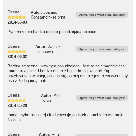
Ocena:
Autor:
Joanna,
Opinia niepotwierdzona zakupem
Konstancin-jeziorna
2014-06-03
Pyszna yerba,bardzo dobrze pobudzająca.polecam
Ocena:
Autor:
Janusz,
Opinia niepotwierdzona zakupem
Limanowa
2014-06-02
Bardzo smaczna i przy tym pobudzająca! Jest to najsmaczniejsza
mate, jaką piłem i bardzo chętnie będę do niej wracał! Kop
pozytywnych wibracji, jakiego się po niej dostaje jest niepowtarzalny
przez żadną inną mate!
Ocena:
Autor:
Alel,
Opinia niepotwierdzona zakupem
Toruń
2014-05-29
mocą chyba żadna jej nie dorównuje,dodatek catuaby chwali moja
żona :-)
Ocena:
Autor:
Artur,