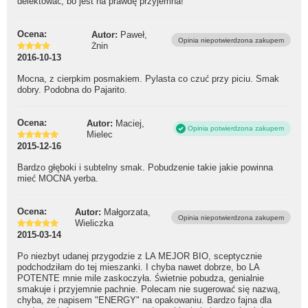
delektować, bo jest na prawdę przyjemna!
Ocena:
Autor:
Paweł,
Opinia niepotwierdzona zakupem
Żnin
2016-10-13
Mocna, z cierpkim posmakiem. Pylasta co czuć przy piciu. Smak
dobry. Podobna do Pajarito.
Ocena:
Autor:
Maciej,
Opinia potwierdzona zakupem
Mielec
2015-12-16
Bardzo głęboki i subtelny smak. Pobudzenie takie jakie powinna
mieć MOCNA yerba.
Ocena:
Autor:
Małgorzata,
Opinia niepotwierdzona zakupem
Wieliczka
2015-03-14
Po niezbyt udanej przygodzie z LA MEJOR BIO, sceptycznie
podchodziłam do tej mieszanki. I chyba nawet dobrze, bo LA
POTENTE mnie mile zaskoczyła. Świetnie pobudza, genialnie
smakuje i przyjemnie pachnie. Polecam nie sugerować się nazwą,
chyba, że napisem "ENERGY" na opakowaniu. Bardzo fajna dla