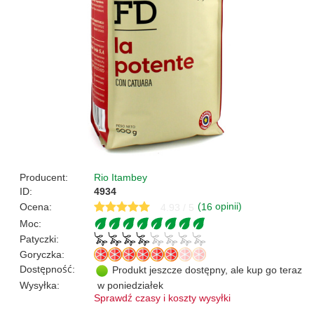
Producent:
Rio Itambey
ID:
4934
(
opinii)
Ocena:
16
4.93 / 5
Moc:
Patyczki:
Goryczka:
Dostępność:
Produkt jeszcze dostępny, ale kup go teraz
Wysyłka:
w poniedziałek
Sprawdź czasy i koszty wysyłki