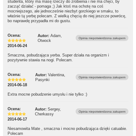
studenta, który ma masę rzeczy do zrobienia i nie ma chęci, by
zacząć działać - pomaga ;) Jak ktoś ma ochotę na coś
mocniejszego, ale jednocześnie niezbyt gorzkiego w smaku, to
właśnie tą yerbę polecam. Z wielką chęcią do niej jeszcze powrócę,
bo naprawdę przypadła mi do gustu.
Ocena:
Autor:
Adam,
Opinia niepotwierdzona zakupem
Otwock
2014-06-24
Smaczna, pobudzająca yerba. Super działa na organizm i
pozytywnie stawia na nogi. Polecam.
Ocena:
Autor:
Valentina,
Opinia niepotwierdzona zakupem
Pasynki
2014-06-18
Extra mocne pobudzenie umysłu i nie tylko :)
Ocena:
Autor:
Sergey,
Opinia niepotwierdzona zakupem
Cherkassy
2014-06-17
Niesamowita Mate , smaczna i mocno pobudzająca dzięki catuabie.
Polecam