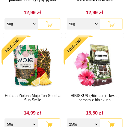
12,99 zł
12,99 zł
50g
50g
Herbata Zielona Mojo Tea Sencha
HIBISKUS (Hibiscus) - kwiat,
Sun Smile
herbata z hibiskusa
14,99 zł
15,50 zł
50g
250g