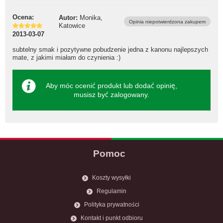
Ocena:
Autor:
Monika,
Opinia niepotwierdzona zakupem
Katowice
2013-03-07
subtelny smak i pozytywne pobudzenie jedna z kanonu najlepszych
mate, z jakimi miałam do czynienia :)
Aby móc ocenić produkt lub dodać opinię,
musisz być
zalogowany
.
Pomoc
Koszty wysyłki
Regulamin
Polityka prywatności
Kontakt i punkt odbioru