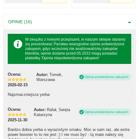
OPINIE (16)
W związku z nowymi przepisami, w naszym sklepie staramy
się prezentować Państwu wiarygodne opinie potwierdzone
zakupem, gdyż wcześniej nie analizowaliśmy zakupów
klientów, opinie dodane przed 05.2022 mogą posiadać
plakietkę 'Opinia niepotwierdzona zakupem'
Ocena:
Autor:
Tomek,
Opinia potwierdzona zakupem
Warszawa
2026-02-15
Najsmaczniejsza yerba
Ocena:
Autor:
Rafał, Święta
Opinia potwierdzona zakupem
Katarzyna
2025-11-30
Bardzo dobra yerba o wyrazistym smaku. Moc w sam raz, ale extra
power booster to to nie jest ;) I nie musi być - tą mate należy się