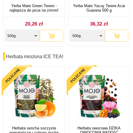
Yerba Mate Green Terere -
Yerba Mate Yacuy Terere Acai
najlepsza do picia na zimno!
Guarana 500 g
20,26 zł
36,32 zł
500g
500g
Herbata mrożona ICE TEA!
Herbata sencha soczyste
Herbata owocowa DZIKA
pomarańcze i cytryny pycha
OWOCOWA RADOŚĆ