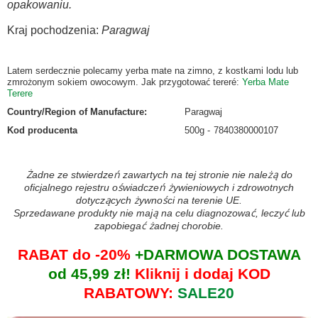
opakowaniu.
Kraj pochodzenia:
Paragwaj
Latem serdecznie polecamy yerba mate na zimno, z kostkami lodu lub
zmrożonym sokiem owocowym. Jak przygotować tereré:
Yerba Mate
Terere
Country/Region of Manufacture
:
Paragwaj
Kod producenta
500g
7840380000107
Żadne ze stwierdzeń zawartych na tej stronie nie należą do
oficjalnego rejestru oświadczeń żywieniowych i zdrowotnych
dotyczących żywności na terenie UE.
Sprzedawane produkty nie mają na celu diagnozować, leczyć lub
zapobiegać żadnej chorobie.
RABAT do -20%
+DARMOWA DOSTAWA
od 45,99 zł!
Kliknij i dodaj KOD
RABATOWY:
SALE20