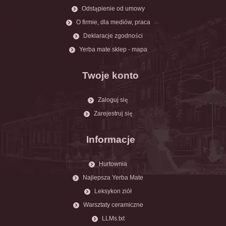
Odstąpienie od umowy
O firmie, dla mediów, praca
Deklaracje zgodności
Yerba mate sklep - mapa
Twoje konto
Zaloguj się
Zarejestruj się
Informacje
Hurtownia
Najlepsza Yerba Mate
Leksykon ziół
Warsztaty ceramiczne
LLMs.txt