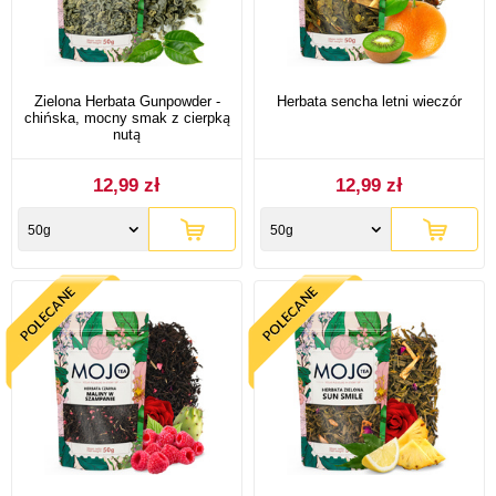
Zielona Herbata Gunpowder -
Herbata sencha letni wieczór
chińska, mocny smak z cierpką
nutą
12,99 zł
12,99 zł
50g
50g