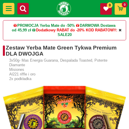
0
0
PROMOCJA Yerba Mate do -50%
DARMOWA Dostawa
od 45,99 zł
Dodatkowy RABAT do -20%
KOD RABATOWY:
SALE20
Zestaw Yerba Mate Green Tykwa Premium
DLA DWOJGA
3x50g- Mas Energia Guarana, Despalada Toasted, Potente
Diamante
Misiones
Al221 riffle i oro
2x podkładka