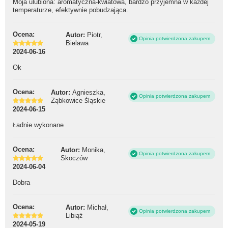
Moja ulubiona: aromatyczna-kwiatowa, bardzo przyjemna w każdej
temperaturze, efektywnie pobudzająca.
Ocena:
Autor:
Piotr,
Opinia potwierdzona zakupem
Bielawa
2024-06-16
Ok
Ocena:
Autor:
Agnieszka,
Opinia potwierdzona zakupem
Ząbkowice Śląskie
2024-06-15
Ładnie wykonane
Ocena:
Autor:
Monika,
Opinia potwierdzona zakupem
Skoczów
2024-06-04
Dobra
Ocena:
Autor:
Michał,
Opinia potwierdzona zakupem
Libiąż
2024-05-19