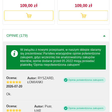
109,00 zł
109,00 zł
OPINIE (179)
W związku z nowymi przepisami, w naszym sklepie staramy
się prezentować Państwu wiarygodne opinie potwierdzone
zakupem, gdyż wcześniej nie analizowaliśmy zakupów
klientów, opinie dodane przed 05.2022 mogą posiadać
plakietkę 'Opinia niepotwierdzona zakupem'
Ocena:
Autor:
RYSZARD,
Opinia potwierdzona zakupem
ŁOMIANKI
2026-07-20
Ok.
Ocena:
Autor:
Piotr,
Opinia potwierdzona zakupem
Łódź