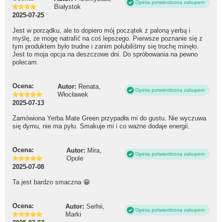
Opinia potwierdzona zakupem
Białystok
2025-07-25
Jest w porządku, ale to dopiero mój początek z paloną yerbą i
myślę, że mogę natrafić na coś lepszego. Pierwsze poznanie się z
tym produktem było trudne i zanim polubiliśmy się trochę minęło.
Jest to moja opcja na deszczowe dni. Do spróbowania na pewno
polecam.
Ocena:
Autor:
Renata,
Opinia potwierdzona zakupem
Włocławek
2025-07-13
Zamówiona Yerba Mate Green przypadła mi do gustu. Nie wyczuwa
się dymu, nie ma pyłu. Smakuje mi i co ważne dodaje energii.
Ocena:
Autor:
Mira,
Opinia potwierdzona zakupem
Opole
2025-07-08
Ta jest bardzo smaczna 😁
Ocena:
Autor:
Serhii,
Opinia potwierdzona zakupem
Marki