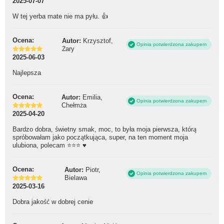
2025-07-07
W tej yerba mate nie ma pyłu. 👍
Ocena:
Autor:
Krzysztof,
Opinia potwierdzona zakupem
Żary
2025-06-03
Najlepsza
Ocena:
Autor:
Emilia,
Opinia potwierdzona zakupem
Chełmża
2025-04-20
Bardzo dobra, świetny smak, moc, to była moja pierwsza, którą
spróbowałam jako początkująca, super, na ten moment moja
ulubiona, polecam ⭐️⭐️⭐️ ♥️
Ocena:
Autor:
Piotr,
Opinia potwierdzona zakupem
Bielawa
2025-03-16
Dobra jakość w dobrej cenie