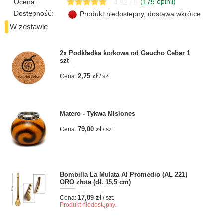
(
opinii)
Ocena:
179
4.92 / 5
Dostępność:
Produkt niedostepny, dostawa wkrótce
W zestawie
2x
Podkładka korkowa od Gaucho Cebar 1
szt
2,75 zł
Cena:
/ szt.
Matero - Tykwa Misiones
79,00 zł
Cena:
/ szt.
Bombilla La Mulata Al Promedio (AL 221)
ORO złota (dł. 15,5 cm)
17,09 zł
Cena:
/ szt.
Produkt niedostępny.