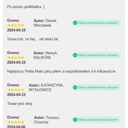
Po prostu podkładka :)
Ocena:
Autor:
Daniel,
Opinia potwierdzona zakupem
Włocławek
2024-04-19
Smaczna, że hej... od wielu lat
Ocena:
Autor:
Henryk,
Opinia potwierdzona zakupem
DALIKÓW
2024-04-19
Najlepsza Yerba Mate jaką piłem a wypróbowałem ich kilkanaście
Ocena:
Autor:
KATARZYNA,
Opinia potwierdzona zakupem
MYSŁOWICE
2024-04-15
Towar jest okej.
Ocena:
Autor:
Tomasz,
Opinia potwierdzona zakupem
Chorzów
2024-04-06