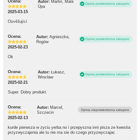
Ocena:
Autor:
Martin, Malá
Opinia potwierdzona zakupem
Úpa
2025-03-15
Osvěžující
Ocena:
Autor:
Agnieszka,
Opinia potwierdzona zakupem
Rogów
2025-02-23
Ok
Ocena:
Autor:
Łukasz,
Opinia potwierdzona zakupem
Wrocław
2025-02-21
Super. Dobry produkt.
Ocena:
Autor:
Marcel,
Opinia niepotwierdzona zakupem
Szczecin
2025-02-13
kurde pierwsza w zyciu yerba no i przepyszna inni pisza ze kwestia
przyzwyczajenia ale tu nie ma sie do czego przyzwyczajac