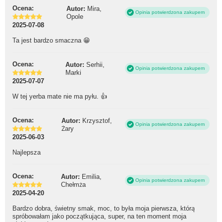
Ocena:
Autor:
Mira,
Opinia potwierdzona zakupem
Opole
2025-07-08
Ta jest bardzo smaczna 😁
Ocena:
Autor:
Serhii,
Opinia potwierdzona zakupem
Marki
2025-07-07
W tej yerba mate nie ma pyłu. 👍
Ocena:
Autor:
Krzysztof,
Opinia potwierdzona zakupem
Żary
2025-06-03
Najlepsza
Ocena:
Autor:
Emilia,
Opinia potwierdzona zakupem
Chełmża
2025-04-20
Bardzo dobra, świetny smak, moc, to była moja pierwsza, którą
spróbowałam jako początkująca, super, na ten moment moja