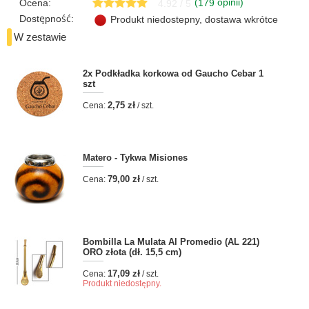
(
opinii)
Ocena:
179
4.92 / 5
Dostępność:
Produkt niedostepny, dostawa wkrótce
W zestawie
2x
Podkładka korkowa od Gaucho Cebar 1
szt
2,75 zł
Cena:
/ szt.
Matero - Tykwa Misiones
79,00 zł
Cena:
/ szt.
Bombilla La Mulata Al Promedio (AL 221)
ORO złota (dł. 15,5 cm)
17,09 zł
Cena:
/ szt.
Produkt niedostępny.