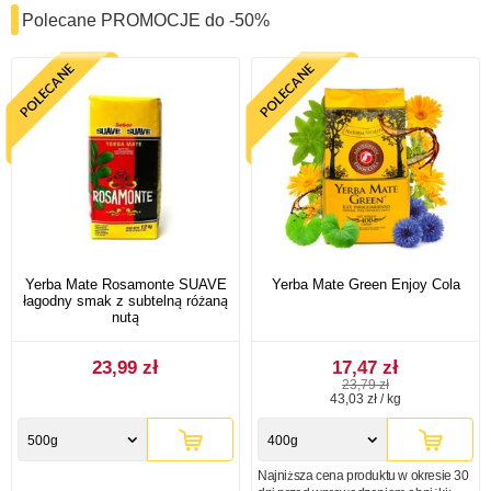
Polecane PROMOCJE do -50%
Yerba Mate Rosamonte SUAVE
Yerba Mate Green Enjoy Cola
łagodny smak z subtelną różaną
nutą
23,99 zł
17,47 zł
23,79 zł
43,03 zł / kg
500g
400g
Najniższa cena produktu w okresie 30