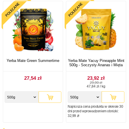
Yerba Mate Green Summertime
Yerba Mate Yacuy Pineapple Mint
500g - Soczysty Ananas i Mięta
27,54 zł
23,92 zł
29,90 zł
47,84 zł / kg
500g
500g
Najniższa cena produktu w okresie 30
dni przed wprowadzeniem obniżki:
32,99 zł