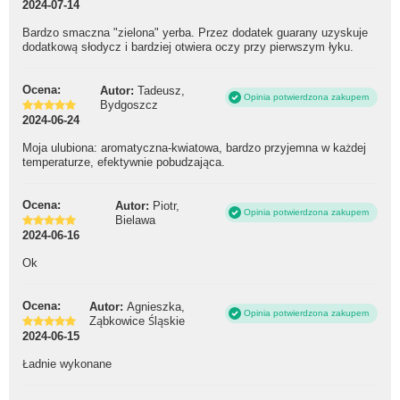
2024-07-14
Bardzo smaczna "zielona" yerba. Przez dodatek guarany uzyskuje
dodatkową słodycz i bardziej otwiera oczy przy pierwszym łyku.
Ocena:
Autor:
Tadeusz,
Opinia potwierdzona zakupem
Bydgoszcz
2024-06-24
Moja ulubiona: aromatyczna-kwiatowa, bardzo przyjemna w każdej
temperaturze, efektywnie pobudzająca.
Ocena:
Autor:
Piotr,
Opinia potwierdzona zakupem
Bielawa
2024-06-16
Ok
Ocena:
Autor:
Agnieszka,
Opinia potwierdzona zakupem
Ząbkowice Śląskie
2024-06-15
Ładnie wykonane