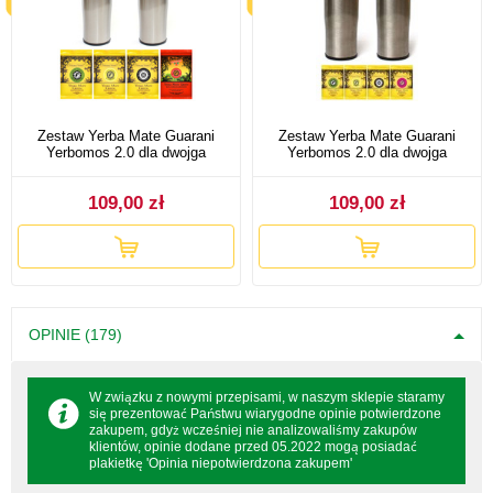
Zestaw Yerba Mate Guarani
Zestaw Yerba Mate Guarani
Yerbomos 2.0 dla dwojga
Yerbomos 2.0 dla dwojga
109,00 zł
109,00 zł
OPINIE (179)
W związku z nowymi przepisami, w naszym sklepie staramy
się prezentować Państwu wiarygodne opinie potwierdzone
zakupem, gdyż wcześniej nie analizowaliśmy zakupów
klientów, opinie dodane przed 05.2022 mogą posiadać
plakietkę 'Opinia niepotwierdzona zakupem'