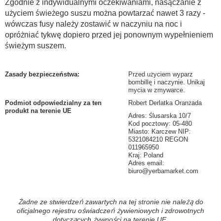
Zgodnie z indywidualnymi oczekiwaniami, nasączanie z
użyciem świeżego suszu można powtarzać nawet 3 razy -
wówczas fusy należy zostawić w naczyniu na noc i
opróżniać tykwę dopiero przed jej ponownym wypełnieniem
świeżym suszem.
Zasady bezpieczeństwa
:
Przed użyciem wyparz
bombillę i naczynie. Unikaj
mycia w zmywarce.
Podmiot odpowiedzialny za ten
Robert Derlatka Oranżada
produkt na terenie UE
Adres: Ślusarska 10/7
Kod pocztowy: 05-480
Miasto: Karczew NIP:
5321084210 REGON
011965950
Kraj: Poland
Adres email:
biuro@yerbamarket.com
Żadne ze stwierdzeń zawartych na tej stronie nie należą do
oficjalnego rejestru oświadczeń żywieniowych i zdrowotnych
dotyczących żywności na terenie UE.