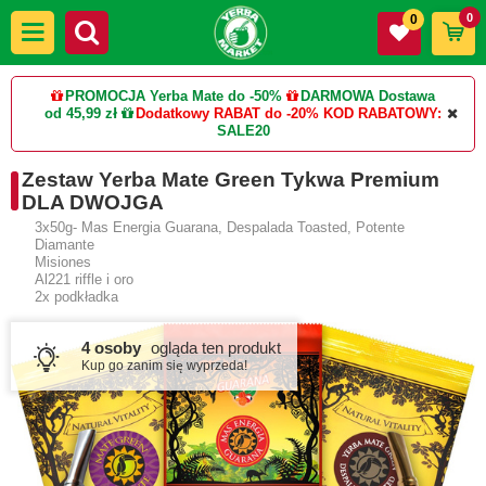
0
0
PROMOCJA Yerba Mate do -50%
DARMOWA Dostawa
od 45,99 zł
Dodatkowy RABAT do -20%
KOD RABATOWY:
SALE20
Zestaw Yerba Mate Green Tykwa Premium
DLA DWOJGA
3x50g- Mas Energia Guarana, Despalada Toasted, Potente
Diamante
Misiones
Al221 riffle i oro
2x podkładka
4 osoby
ogląda ten produkt
Kup go zanim się wyprzeda!