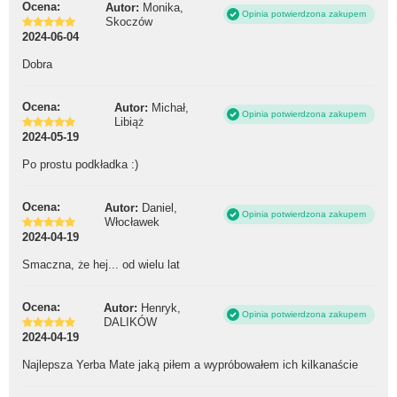
Ocena:
Autor:
Monika,
Opinia potwierdzona zakupem
Skoczów
2024-06-04
Dobra
Ocena:
Autor:
Michał,
Opinia potwierdzona zakupem
Libiąż
2024-05-19
Po prostu podkładka :)
Ocena:
Autor:
Daniel,
Opinia potwierdzona zakupem
Włocławek
2024-04-19
Smaczna, że hej... od wielu lat
Ocena:
Autor:
Henryk,
Opinia potwierdzona zakupem
DALIKÓW
2024-04-19
Najlepsza Yerba Mate jaką piłem a wypróbowałem ich kilkanaście