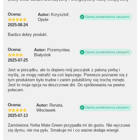
Ocena:
Autor:
Krzysztof,
Opinia potwierdzona zakupem
Opole
2025-08-24
Bardzo dobry produkt.
Ocena:
Autor:
Przemysław,
Opinia potwierdzona zakupem
Białystok
2025-07-25
Jest w porządku, ale to dopiero mój początek z paloną yerbą i
myślę, że mogę natrafić na coś lepszego. Pierwsze poznanie się z
tym produktem było trudne i zanim polubiliśmy się trochę minęło.
Jest to moja opcja na deszczowe dni. Do spróbowania na pewno
polecam.
Ocena:
Autor:
Renata,
Opinia potwierdzona zakupem
Włocławek
2025-07-13
Zamówiona Yerba Mate Green przypadła mi do gustu. Nie wyczuwa
się dymu, nie ma pyłu. Smakuje mi i co ważne dodaje energii.