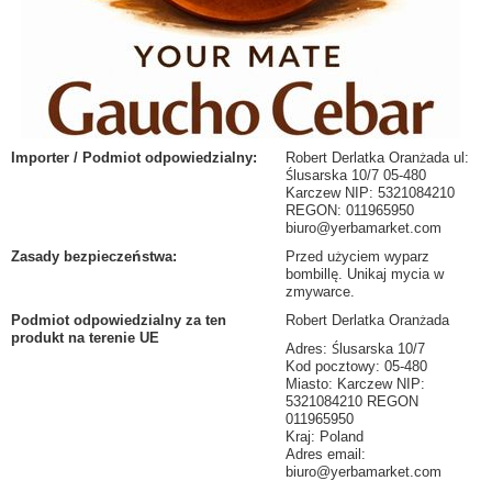
Importer / Podmiot odpowiedzialny
:
Robert Derlatka Oranżada ul:
Ślusarska 10/7 05-480
Karczew NIP: 5321084210
REGON: 011965950
biuro@yerbamarket.com
Zasady bezpieczeństwa
:
Przed użyciem wyparz
bombillę. Unikaj mycia w
zmywarce.
Podmiot odpowiedzialny za ten
Robert Derlatka Oranżada
produkt na terenie UE
Adres: Ślusarska 10/7
Kod pocztowy: 05-480
Miasto: Karczew NIP:
5321084210 REGON
011965950
Kraj: Poland
Adres email:
biuro@yerbamarket.com