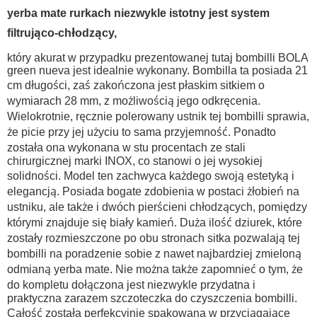
yerba mate rurkach niezwykle istotny jest system
filtrująco-chłodzący,
który akurat w przypadku prezentowanej tutaj bombilli BOLA
green nueva jest idealnie wykonany. Bombilla ta posiada 21
cm długości, zaś zakończona jest płaskim sitkiem o
wymiarach 28 mm, z możliwością jego odkręcenia.
Wielokrotnie, ręcznie polerowany ustnik tej bombilli sprawia,
że picie przy jej użyciu to sama przyjemność. Ponadto
została ona wykonana w stu procentach ze stali
chirurgicznej marki INOX, co stanowi o jej wysokiej
solidności. Model ten zachwyca każdego swoją estetyką i
elegancją. Posiada bogate zdobienia w postaci żłobień na
ustniku, ale także i dwóch pierścieni chłodzących, pomiędzy
którymi znajduje się biały kamień. Duża ilość dziurek, które
zostały rozmieszczone po obu stronach sitka pozwalają tej
bombilli na poradzenie sobie z nawet najbardziej zmieloną
odmianą yerba mate. Nie można także zapomnieć o tym, że
do kompletu dołączona jest niezwykle przydatna i
praktyczna zarazem szczoteczka do czyszczenia bombilli.
Całość została perfekcyjnie spakowana w przyciągające