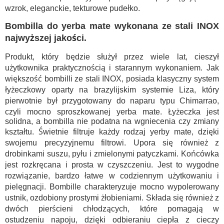
wzrok, eleganckie, tekturowe pudełko.
Bombilla do yerba mate wykonana ze stali INOX
najwyższej jakości.
Produkt, który będzie służył przez wiele lat, cieszył
użytkownika praktycznością i starannym wykonaniem. Jak
większość bombilli ze stali INOX, posiada klasyczny system
łyżeczkowy oparty na brazylijskim systemie Liza, który
pierwotnie był przygotowany do naparu typu Chimarrao,
czyli mocno sproszkowanej yerba mate. Łyżeczka jest
solidna, a bombilla nie podatna na wgniecenia czy zmiany
kształtu. Świetnie filtruje każdy rodzaj yerby mate, dzięki
swojemu precyzyjnemu filtrowi. Upora się również z
drobinkami suszu, pyłu i zmielonymi patyczkami. Końcówka
jest rozkręcana i prosta w czyszczeniu. Jest to wygodne
rozwiązanie, bardzo łatwe w codziennym użytkowaniu i
pielęgnacji. Bombille charakteryzuje mocno wypolerowany
ustnik, ozdobiony prostymi żłobieniami. Składa się również z
dwóch pierścieni chłodzących, które pomagają w
ostudzeniu napoju, dzięki odbieraniu ciepła z cieczy