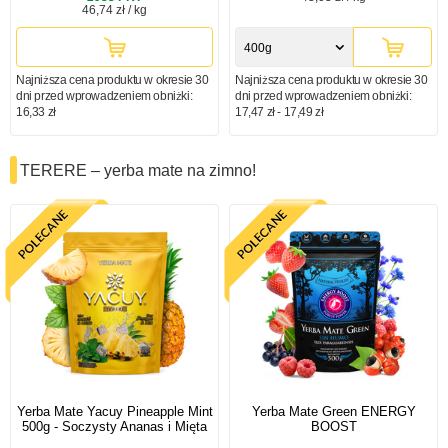
46,74 zł / kg
400g
Najniższa cena produktu w okresie 30
Najniższa cena produktu w okresie 30
dni przed wprowadzeniem obniżki:
dni przed wprowadzeniem obniżki:
16,33 zł
17,47 zł - 17,49 zł
TERERE – yerba mate na zimno!
Yerba Mate Yacuy Pineapple Mint
Yerba Mate Green ENERGY
500g - Soczysty Ananas i Mięta
BOOST