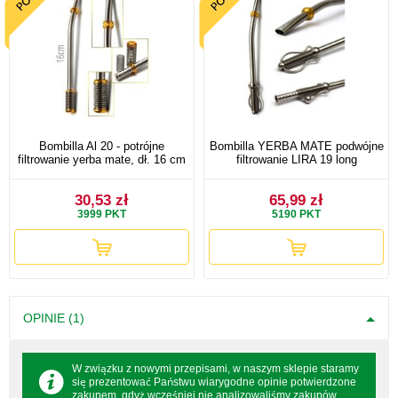
Bombilla Al 20 - potrójne
Bombilla YERBA MATE podwójne
filtrowanie yerba mate, dł. 16 cm
filtrowanie LIRA 19 long
30,53 zł
65,99 zł
3999
PKT
5190
PKT
OPINIE (1)
W związku z nowymi przepisami, w naszym sklepie staramy
się prezentować Państwu wiarygodne opinie potwierdzone
zakupem, gdyż wcześniej nie analizowaliśmy zakupów