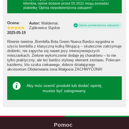
klientów, opinie dodane przed 05.2022 mogą posiadać
plakietkę 'Opinia niepotwierdzona zakupem'
Ocena:
Autor:
Waldemar,
Opinia potwierdzona zakupem
Ząbkowice Śląskie
2025-05-19
Równie świetna ,Bombilla Bola Green Nueva Bardzo wygodna w
użyciu bombilla z klasyczną kulką filtrującą – skutecznie zatrzymuje
drobinki, nie zapycha się nawet przy intensywniejszych
mieszankach. Zielone wykończenie dodaje jej charakteru – to nie
tylko praktyczny, ale też bardzo stylowy element zestawu. Polecam
każdemu, kto szuka ciekawego, dobrze działającego
akcesorium.Obdarowana żona Małgosia ZACHWYCONA!
Aby móc ocenić produkt lub dodać opinię,
musisz być
zalogowany
.
Pomoc