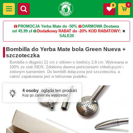
0
0
PROMOCJA Yerba Mate do -50%
DARMOWA Dostawa
od 45,99 zł
Dodatkowy RABAT do -20%
KOD RABATOWY:
SALE20
Bombilla do Yerba Mate bola Green Nueva +
szczoteczka
Bombilla o długości 21 cm z sitkiem o średnicy 2,8 cm. Wykonana w
100% ze stali INOX. Zdobiona dwoma pierścieniami chłodzącymi i
zielonym kamieniem. Do bombilli dołączona jest szczoteczka, a
całość zapakowana jest w tekturowe pudełko.
4 osoby
ogląda ten produkt
Kup go zanim się wyprzeda!