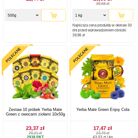
39,58 zł
500g
1 kg
Najniższa cena produktu w okresie 30
dni przed wprowadzeniem obniżki:
39,99 zł
Zestaw 10 próbek Yerba Mate
Yerba Mate Green Enjoy Cola
Green z owocami ziołami 10x50g
23,37 zł
17,47 zł
29,21 zł
23,79 zł
2938
PKT
43,03 zł / kg