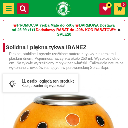
0
0
PROMOCJA Yerba Mate do -50%
DARMOWA Dostawa
od 45,99 zł
Dodatkowy RABAT do -20%
KOD RABATOWY:
SALE20
Solidna i piękna tykwa IBANEZ
Piękne, stabilne i ręcznie rzeźbione matero z tykwy z szerokim i
płaskim dnem. Pojemność naczynka około 250 ml. Wysokość ok.6
cm. Na tykwie wyrzeźbiony motyw peruwiański. Całkowicie naturalne
wykonane z owoców rosnących w peruwiańskiej Selva Baja.
11 osób
ogląda ten produkt
Kup go zanim się wyprzeda!