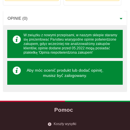
OPINIE (0)
W związku z nowymi przepisami, w naszym sklepie staramy
się prezentować Państwu wiarygodne opinie potwierdzone
zakupem, gdyż wcześniej nie analizowaliśmy zakupów
klientów, opinie dodane przed 05.2022 mogą posiadać
plakietkę 'Opinia niepotwierdzona zakupem'
Aby móc ocenić produkt lub dodać opinię,
musisz być
zalogowany
.
Pomoc
Koszty wysyłki