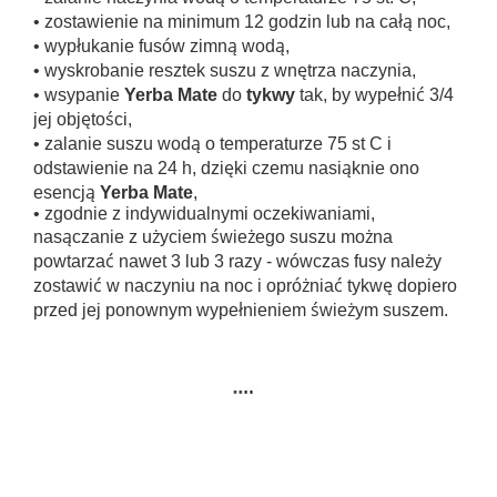
• zostawienie na minimum 12 godzin lub na całą noc,
• wypłukanie fusów zimną wodą,
• wyskrobanie resztek suszu z wnętrza naczynia,
• wsypanie
Yerba Mate
do
tykwy
tak, by wypełnić 3/4
jej objętości,
• zalanie suszu wodą o temperaturze 75 st C i
odstawienie na 24 h, dzięki czemu nasiąknie ono
esencją
Yerba Mate
,
• zgodnie z indywidualnymi oczekiwaniami,
nasączanie z użyciem świeżego suszu można
powtarzać nawet 3 lub 3 razy - wówczas fusy należy
zostawić w naczyniu na noc i opróżniać tykwę dopiero
przed jej ponownym wypełnieniem świeżym suszem.