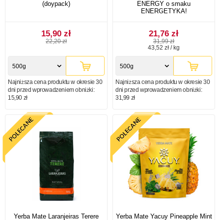
(doypack)
ENERGY o smaku
ENERGETYKA!
15,90 zł
21,76 zł
22,20 zł
31,99 zł
43,52 zł / kg
500g
500g
Najniższa cena produktu w okresie 30
Najniższa cena produktu w okresie 30
dni przed wprowadzeniem obniżki:
dni przed wprowadzeniem obniżki:
15,90 zł
31,99 zł
Yerba Mate Laranjeiras Terere
Yerba Mate Yacuy Pineapple Mint