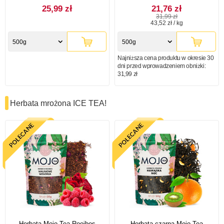
25,99 zł
21,76 zł
31,99 zł
43,52 zł / kg
500g
500g
Najniższa cena produktu w okresie 30
dni przed wprowadzeniem obniżki:
31,99 zł
Herbata mrożona ICE TEA!
Herbata Mojo Tea Rooibos
Herbata czarna Mojo Tea