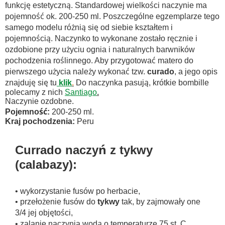
funkcję estetyczną. Standardowej wielkości naczynie ma
pojemność ok. 200-250 ml. Poszczególne egzemplarze tego
samego modelu różnią się od siebie kształtem i
pojemnością. Naczynko to wykonane zostało ręcznie i
ozdobione przy użyciu ognia i naturalnych barwników
pochodzenia roślinnego. Aby przygotować matero do
pierwszego użycia należy wykonać tzw.
curado
, a jego opis
znajduję się tu
klik
.
Do naczynka pasują, krótkie bombille
polecamy z nich
Santiago
.
Naczynie ozdobne.
Pojemność:
200-250 ml.
Kraj pochodzenia:
Peru
Currado naczyń z tykwy
(calabazy):
• wykorzystanie fusów po herbacie,
• przełożenie fusów do
tykwy
tak, by zajmowały one
3/4 jej objętości,
• zalanie naczynia wodą o temperaturze 75 st. C,