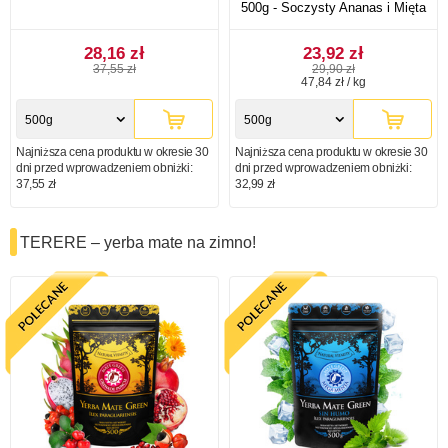
500g - Soczysty Ananas i Mięta
28,16 zł
23,92 zł
37,55 zł
29,90 zł
47,84 zł / kg
500g
500g
Najniższa cena produktu w okresie 30
Najniższa cena produktu w okresie 30
dni przed wprowadzeniem obniżki:
dni przed wprowadzeniem obniżki:
37,55 zł
32,99 zł
TERERE – yerba mate na zimno!