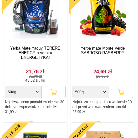
Yerba Mate Yacuy TERERE
Yerba mate Monte Verde
ENERGY o smaku
SABROSO RASBERRY
ENERGETYKA!
21,76 zł
24,69 zł
31,99 zł
25,99 zł
43,52 zł / kg
500g
500g
Najniższa cena produktu w okresie 30
Najniższa cena produktu w okresie 30
dni przed wprowadzeniem obniżki:
dni przed wprowadzeniem obniżki:
31,99 zł
25,99 zł