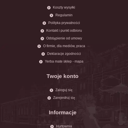
Koszty wysyłki
Regulamin
Polityka prywatności
Kontakt i punkt odbioru
Odstąpienie od umowy
O firmie, dla mediów, praca
Deklaracje zgodności
Yerba mate sklep - mapa
Twoje konto
Zaloguj się
Zarejestruj się
Informacje
Hurtownia