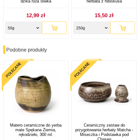
dzika róża śliwka
herbata z hibiskusa
12,99 zł
15,50 zł
50g
250g
Podobne produkty
Matero ceramiczne do yerba
Ceramiczny zestaw do
mate Spękana Ziemia,
przygotowania herbaty Matcha -
rękodzieło, 300 ml.
Miseczka i Podstawka pod
Chasen