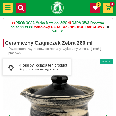
0
0
PROMOCJA Yerba Mate do -50%
DARMOWA Dostawa
od 45,99 zł
Dodatkowy RABAT do -20%
KOD RABATOWY:
SALE20
Ceramiczny Czajniczek Zebra 280 ml
Dwuelementowy zestaw do herbaty, wykonany w naszej małej
pracowni.
NOWOŚĆ
4 osoby
ogląda ten produkt
Kup go zanim się wyprzeda!