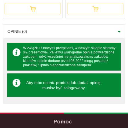
OPINIE (0)
W związku z nowymi przepisami, w naszym sklepie staramy
się prezentować Państwu wiarygodne opinie potwierdzone
zakupem, gdyż wcześniej nie analizowaliśmy zakupów
klientów, opinie dodane przed 05.2022 mogą posiadać
plakietkę 'Opinia niepotwierdzona zakupem'
Aby móc ocenić produkt lub dodać opinię,
musisz być
zalogowany
.
Pomoc