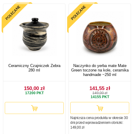
Ceramiczny Czajniczek Zebra
Naczynko do yerba mate Mate
280 ml
Green toczone na kole, ceramika
handmade ~250 ml
150,00 zł
141,55 zł
17200
PKT
149,00 zł
14155
PKT
Najniższa cena produktu w okresie 30
dni przed wprowadzeniem obniżki:
149,00 zł