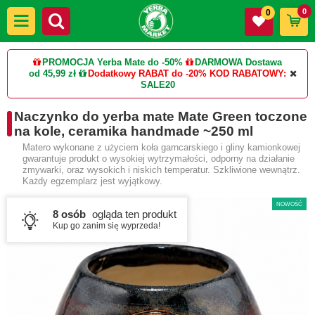
0
0
PROMOCJA Yerba Mate do -50%
DARMOWA Dostawa
od 45,99 zł
Dodatkowy RABAT do -20%
KOD RABATOWY:
SALE20
Naczynko do yerba mate Mate Green toczone
na kole, ceramika handmade ~250 ml
Matero wykonane z użyciem koła garncarskiego i gliny kamionkowej
gwarantuje produkt o wysokiej wytrzymałości, odporny na działanie
zmywarki, oraz wysokich i niskich temperatur. Szkliwione wewnątrz.
Każdy egzemplarz jest wyjątkowy.
NOWOŚĆ
8 osób
ogląda ten produkt
Kup go zanim się wyprzeda!