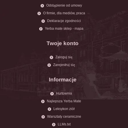
Odstąpienie od umowy
O firmie, dla mediów, praca
Deklaracje zgodności
Yerba mate sklep - mapa
Twoje konto
Zaloguj się
Zarejestruj się
Informacje
Hurtownia
Najlepsza Yerba Mate
Leksykon ziół
Warsztaty ceramiczne
LLMs.txt