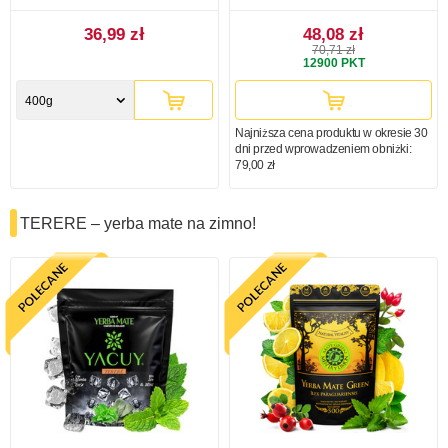
36,99 zł
48,08 zł
70,71 zł
12900
PKT
400g
Najniższa cena produktu w okresie 30
dni przed wprowadzeniem obniżki:
79,00 zł
TERERE – yerba mate na zimno!