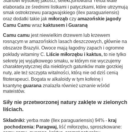
Stanowi wysokiej jakości, selekcjonowana Yerba Mate
elaborada ze średnimi listkami i patyczkami, które utrzymują
smak ostrokrzewu paragwajskiego (ilex paraguariensis)
oraz dodatki takie jak
miłorząb
czy
amazońskie jagody
Camu Camu
wraz
kaktusem i Guaraną
Camu camu
jest niewielkim drzewem lub krzewem
rosnącym w amazońskich lasach deszczowych, głównie na
obszarze Brazylii. Owoce mają łagodny zapach i ogromne
pokłady witaminy C.
Liście miłorzębu i kaktus,
to nie tylko
sekrety jej wyjątkowego smaku, w którym nie wyczujemy
charakterystycznej dla niektórych gatunków mate gorzkiej
nuty, ale też szczypta witalności, którą nie od dziś cenią
fitoterapeuci. Bogata w alkaloidy w tym kofeinę i
ksantynę
guarana
znalazła również uznanie wśród
mateistów.
Siły nie przetworzonej natury zaklęte w zielonych
liściach.
Składniki:
yerba mate (Ilex paraguariensis) 94% -
kraj
pochodzenia: Paragwaj,
liść miłorzębu, sproszkowane: