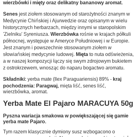
wierzbówki i mięty oraz delikatny bananowy aromat.
Senes
jest ziołem stosowanym od starożytności znanym w
Medycynie Chińskiej i Ajurwedzie oraz opisanym w wielu
historycznych herbarzach, między innymi w staropolskim
'Zielniku' Syreniusza.
Wierzbówka
rośnie w krajach półkuli
północnej, występuje w Ameryce Południowej i w Europie.
Jest znanym i powszechnie stosowanym ziołem w
słowiańskiej medycynie ludowej.
Mięta
to nuta odświeżenia,
a w naszej kompozycji łączy się swym zdrojowym bukietem
z ostrokrzewem, wnosząc do naparu bogactwo aromatu.
Składniki:
yerba mate (Ilex Paraguariensis) 89% -
kraj
pochodzenia: Paragwaj,
mięta liść, senes liść,
wierzbówka, aromat.
Yerba Mate El Pajaro MARACUYA 50g
Pyszna wariacja smakowa w powiększającej się gamie
yerba mate Pajaro.
Tym razem klasycznie dymiony susz wzbogacono o