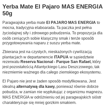
Yerba Mate El Pajaro MAS ENERGIA
50g
Paragwajska yerba mate
El PAJARO MAS ENERGIA
to
mocna, tradycyjna elaboarada. Ta paczka jest pełna
życiodajnej siły i zdrowego pobudzenia. To propozycja dla
osób ceniących sobie klasyczny smak i tenże sposób
przygotowywania naparu z suszu yerba mate.
Zbierana jest na czystych, nieskażonych cywilizacją
plantacjach w departamencie
ITAPUA
w sąsiedztwie
rezerwatu
Reserva Nacional - Parque San Rafael,
który
jest pozostałością Atlantyckiego Lasu Deszczowego, tak
niezmiernie ważnego dla całego ziemskiego ekosystemu.
El Pajaro nie jest w żaden sposób modyfikowana. Jest
idealną
alternatywą dla kawy,
ponieważ równie dobrze
pobudza, w zamian nie wypłukując z organizmu magnezu.
MAS ENERGIA w odróżnieniu od jej paragwajskich sióstr
charakteryzuje się mniej gorzkim smakiem.