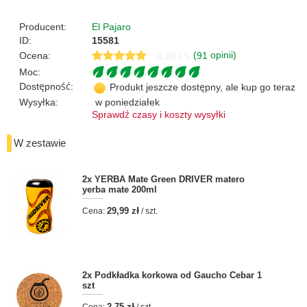
Producent:
El Pajaro
ID:
15581
(
opinii)
Ocena:
91
4.86 / 5
Moc:
Dostępność:
Produkt jeszcze dostępny, ale kup go teraz
Wysyłka:
w poniedziałek
Sprawdź czasy i koszty wysyłki
W zestawie
2x
YERBA Mate Green DRIVER matero
yerba mate 200ml
29,99 zł
Cena:
/ szt.
2x
Podkładka korkowa od Gaucho Cebar 1
szt
2,75 zł