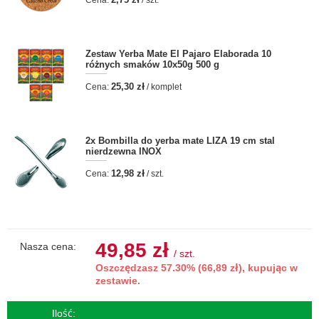
Cena:
/ szt.
Zestaw Yerba Mate El Pajaro Elaborada 10
różnych smaków 10x50g 500 g
25,30 zł
Cena:
/ komplet
2x
Bombilla do yerba mate LIZA 19 cm stal
nierdzewna INOX
12,98 zł
Cena:
/ szt.
49,85 zł
Nasza cena:
/
szt.
Oszczędzasz 57.30% (66,89 zł), kupując w
zestawie.
Ilość: