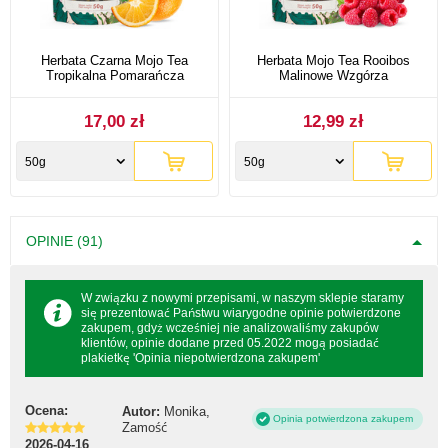
Herbata Czarna Mojo Tea
Herbata Mojo Tea Rooibos
Tropikalna Pomarańcza
Malinowe Wzgórza
17,00 zł
12,99 zł
50g
50g
OPINIE (91)
W związku z nowymi przepisami, w naszym sklepie staramy
się prezentować Państwu wiarygodne opinie potwierdzone
zakupem, gdyż wcześniej nie analizowaliśmy zakupów
klientów, opinie dodane przed 05.2022 mogą posiadać
plakietkę 'Opinia niepotwierdzona zakupem'
Ocena:
Autor:
Monika,
Opinia potwierdzona zakupem
Zamość
2026-04-16