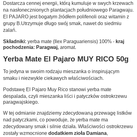
Dostarcza cennej energii, którą kumuluje w swych krzewach
na nasłonecznionych plantacjach południowego Paragwaju.
El PAJARO jest bogatym źródłem polifenoli oraz witamin z
grupy B.Utrzymuje długo swój smak, nawet do siedmiu
zalań.
Składniki:
yerba mate (Ilex Paraguariensis) 100% -
kraj
pochodzenia: Paragwaj,
aromat.
Yerba Mate El Pajaro MUY RICO 50g
To jedyna w swoim rodzaju mieszanka o inspirującym
smaku i niezwykle ciekawych właściwościach.
Podstawę El Pajaro Muy Rico stanowi yerba mate
despalada, czyli mieszanka liści i patyczków ostrokrzewu
paragwajskiego.
W tej odmianie znajdziemy zdecydowaną przewagę listków
nad patyczkami, co powoduje, że yerba mate ma
zdecydowany smak i silnie działa. Właściwości ostrokrzewu
zostały wzmocnione
dodatkiem zioła Damiana
,