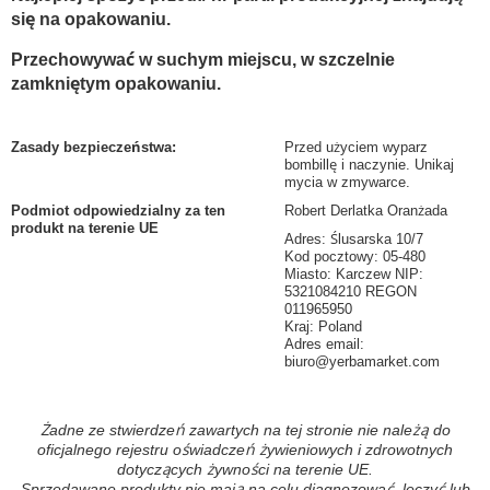
się na opakowaniu.
Przechowywać w suchym miejscu, w szczelnie
zamkniętym opakowaniu.
Zasady bezpieczeństwa
:
Przed użyciem wyparz
bombillę i naczynie. Unikaj
mycia w zmywarce.
Podmiot odpowiedzialny za ten
Robert Derlatka Oranżada
produkt na terenie UE
Adres: Ślusarska 10/7
Kod pocztowy: 05-480
Miasto: Karczew NIP:
5321084210 REGON
011965950
Kraj: Poland
Adres email:
biuro@yerbamarket.com
Żadne ze stwierdzeń zawartych na tej stronie nie należą do
oficjalnego rejestru oświadczeń żywieniowych i zdrowotnych
dotyczących żywności na terenie UE.
Sprzedawane produkty nie mają na celu diagnozować, leczyć lub