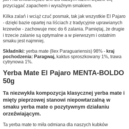
przyciągać zapachem i wyraźnym smakiem.
Kilka zalań i wciąż czuć posmak, tak jak wszystkie El Pajaro
- dzięki bazie opartej na liściach z tradycyjnie uprawianych
krzewów - zachowuje moc do 6 zalania. Pamiętaj, że drugie
i trzecie zalanie są optymalne a w pierwszym i ostatnim
smaku jest najmniej.
Składniki:
yerba mate (Ilex Paraguariensis) 98% -
kraj
pochodzenia: Paragwaj,
kaktus sproszkowany 1%, trawa
cytrynowa 1%.
Yerba Mate El Pajaro MENTA-BOLDO
50g
Ta niezwykła kompozycja klasycznej yerba mate i
mięty pieprzowej stanowi niepowtarzalną w
smaku yerba mate o pozytywnym działaniu
orzeźwiającym.
Ta yerba mate to miła odmiana dla naszych kubków