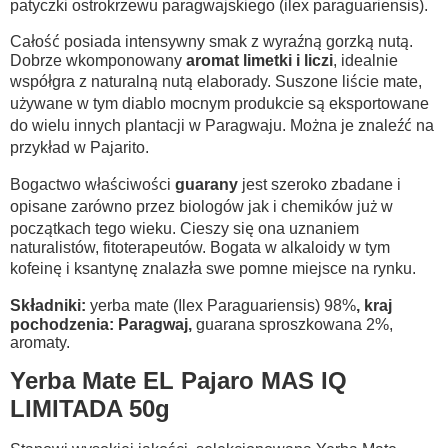
patyczki ostrokrzewu paragwajskiego (ilex paraguariensis).
Całość posiada intensywny smak z wyraźną gorzką nutą.
Dobrze wkomponowany
aromat limetki i liczi
, idealnie
współgra z naturalną nutą elaborady. Suszone liście mate,
używane w tym diablo mocnym produkcie są eksportowane
do wielu innych plantacji w Paragwaju. Można je znaleźć na
przykład w Pajarito.
Bogactwo właściwości
guarany
jest szeroko zbadane i
opisane zarówno przez biologów jak i chemików już w
początkach tego wieku. Cieszy się ona uznaniem
naturalistów, fitoterapeutów. Bogata w alkaloidy w tym
kofeinę i ksantynę znalazła swe pomne miejsce na rynku.
Składniki:
yerba mate (Ilex Paraguariensis) 98%
, kraj
pochodzenia: Paragwaj,
guarana sproszkowana 2%,
aromaty.
Yerba Mate EL Pajaro MAS IQ
LIMITADA 50g