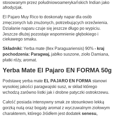
stosowanym przez południowoamerykańskich Indian jako
afrodyzjak.
El Pajaro Muy Rico to doskonały napar dla osób
zmęczonych lub znużonych, potrzebujących orzeźwienia.
Działanie naparu czuje się jeszcze długo po wypiciu.
Jeszcze dłużej pozostaje wspomnienie głębokiego i
ciekawego smaku.
Składniki:
Yerba mate (Ilex Paraguariensis) 90%
- kraj
pochodzenia: Paragwaj,
jabłko suszone, zioło Damiana,
płatki róży, aromat.
Yerba Mate El Pajaro EN FORMA 50g
Podstawę yerba mate
EL PAJARO EN FORMA
stanowi
wysokiej jakości paragwajski susz, w skład którego
wchodzą zarówno listki jak i drobne patyczki ostrokrzewu.
Całość posiada intensywny smak ze stosunkowo lekką
gorzką nutą oraz bogaty aromat z wyczuwalnym ziołowym
charakterem, którego źródłem jest dodatek
senesu,