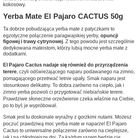
kokosowy.
Yerba Mate El Pajaro CACTUS 50g
Ta dobrze pobudzająca yerba mate z patyczkami to
egzotyczne połączenie paragwajskiej yerby,
opuncji
figowej i trawy cytrynowej
. Z tego powodu jest szczególnie
dedykowana mateistom, którzy lubią mocne yerba mate z
dodatkami.
El Pajaro Cactus nadaje się również do przyrządzenia
terere
, czyli odświeżającego naparu podawanego na zimno,
pomagającego przetrwać letnie upały. Smak naparu jest
stosunkowo delikatny. To dobra zarówno na ciepło, jak i
zimno yerba pozwoli ci przygotować niebiańskie terere.
Prawdziwe słoneczne orzeźwienie czeka właśnie na Ciebie,
po to byś je wypróbował.
Smak jest tu doskonale wyraźny z gorzkimi nutami. Możesz
poczuć prawdziwą moc yerba mate w naparze! El Pajaro
Cactus to uniwersalne połączenie zarówno na cieplejsze,
jak i na chłodniejsze dni. Za każdym razem będzie cię