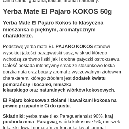
camu camu, guarana, kaktus, aromat naturalny.
Yerba Mate El Pajaro KOKOS 50g
Yerba Mate El Pajaro Kokos to klasyczna
mieszanka o pięknym, aromatycznym
charakterze.
Podstawę yerba mate
EL PAJARO KOKOS
stanowi
wysokiej jakości paragwajski susz, w skład którego
wchodzą zarówno listki jak i drobne patyczki ostrokrzewu.
Całość posiada intensywny smak ze stosunkowo lekką
gorzką nutą oraz bogaty aromat z wyczuwalnym ziołowym
charakterem, którego źródłem jest
dodatek kwiatu
pomarańczy i kocanki, mniszka
lekarskiego
oraz
naturalnych
wiórków kokosowych.
El Pajaro kokosowe z ziołami i kawałkami kokosa na
pewno przypadnie Ci do gustu.
Składniki:
yerba mate (Ilex Paraguariensis) 90%,
kraj
pochodxzenia: Paragwaj,
wiórki kokosowe 5%, mniszek
lekarski, kwiat pomarańczy, kocanka kwiat, aromat