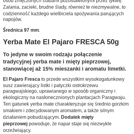
osób zmęczonych śladami pozostawionymi przez tykwę.
Zalania, zacieki, brudne ślady, również te niezmywalne, to
codzienność każdego wielbiciela spożywania parujących
napojów.
Średnica 97 mm
.
Yerba Mate El Pajaro FRESCA 50g
To jedyne w swoim rodzaju połączenie
tradycyjnej yerba mate i mięty pieprzowej,
stanowiącej aż 15% mieszanki i aromatu limetki.
El Pajaro Fresca
to przede wszystkim wysokogatunkowy
susz zawierający listki i patyczki ostrokrzewu
paragwajskiego, uprawianego w sposób organiczny i
ekologiczny na nasłonecznionych plantacjach Paragwaju.
Ten gatunek yerba mate charakteryzuje się średnio gorzkim
smakiem i zdecydowanym aromatem, a także silnym
działaniem pobudzającym.
Dodatek mięty
pieprzowej
powoduje, że napar staje się niezwykle
orzeźwiający.