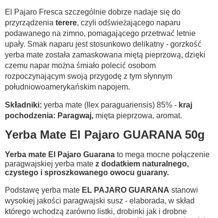
El Pajaro Fresca szczególnie dobrze nadaje się do
przyrządzenia
terere
, czyli odświeżającego naparu
podawanego na zimno, pomagającego przetrwać letnie
upały. Smak naparu jest stosunkowo delikatny - gorzkość
yerba mate została zamaskowana miętą pieprzową, dzięki
czemu napar można śmiało polecić osobom
rozpoczynającym swoją przygodę z tym słynnym
południowoamerykańskim napojem.
Składniki:
yerba mate (Ilex paraguariensis) 85% -
kraj
pochodzenia: Paragwaj,
mięta pieprzowa, aromat.
Yerba Mate El Pajaro GUARANA 50g
Yerba mate El Pajaro Guarana
to mega mocne połączenie
paragwajskiej yerba mate
z dodatkiem naturalnego,
czystego i sproszkowanego owocu guarany.
Podstawę yerba mate
EL PAJARO GUARANA
stanowi
wysokiej jakości paragwajski susz - elaborada, w skład
którego wchodzą zarówno listki, drobinki jak i drobne