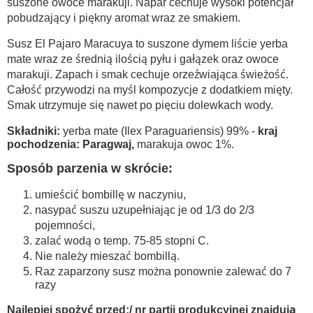
suszone owoce marakuji. Napar cechuje wysoki potencjał
pobudzający i piękny aromat wraz ze smakiem.
Susz El Pajaro Maracuya to suszone dymem liście yerba
mate wraz ze średnią ilością pyłu i gałązek oraz owoce
marakuji. Zapach i smak cechuje orzeźwiająca świeżość.
Całość przywodzi na myśl kompozycje z dodatkiem mięty.
Smak utrzymuje się nawet po pięciu dolewkach wody.
Składniki:
yerba mate (Ilex Paraguariensis) 99% -
kraj
pochodzenia: Paragwaj,
marakuja owoc 1%.
Sposób parzenia w skrócie:
umieścić bombillę w naczyniu,
nasypać suszu uzupełniając je od 1/3 do 2/3
pojemności,
zalać wodą o temp. 75-85 stopni C.
Nie należy mieszać bombillą.
Raz zaparzony susz można ponownie zalewać do 7
razy
Najlepiej spożyć przed:/ nr partii produkcyjnej znajdują