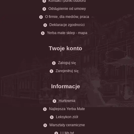
Kontakt i punkt odbioru
Odstąpienie od umowy
O firmie, dla mediów, praca
Deklaracje zgodności
Yerba mate sklep - mapa
Twoje konto
Zaloguj się
Zarejestruj się
Informacje
Hurtownia
Najlepsza Yerba Mate
Leksykon ziół
Warsztaty ceramiczne
LLMs.txt