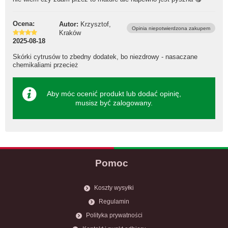
Ocena:
Autor:
Krzysztof,
Opinia niepotwierdzona zakupem
Kraków
2025-08-18
Skórki cytrusów to zbedny dodatek, bo niezdrowy - nasaczane
chemikaliami przecież
Aby móc ocenić produkt lub dodać opinię,
musisz być
zalogowany
.
Pomoc
Koszty wysyłki
Regulamin
Polityka prywatności