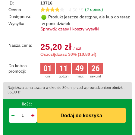
ID:
13716
(
opinie)
Ocena:
2
4.50 / 5
Dostępność:
Produkt jeszcze dostępny, ale kup go teraz
Wysyłka:
w poniedziałek
Sprawdź czasy i koszty wysyłki
25,20 zł
Nasza cena:
/
szt.
Oszczędzasz 30% (10,80 zł).
Do końca
01
11
49
26
promocji:
dni
godzin
minut
sekund
Najniższa cena towaru w okresie 30 dni przed wprowadzeniem obniżki:
36,00 zł
Ilość:
Dodaj do koszyka