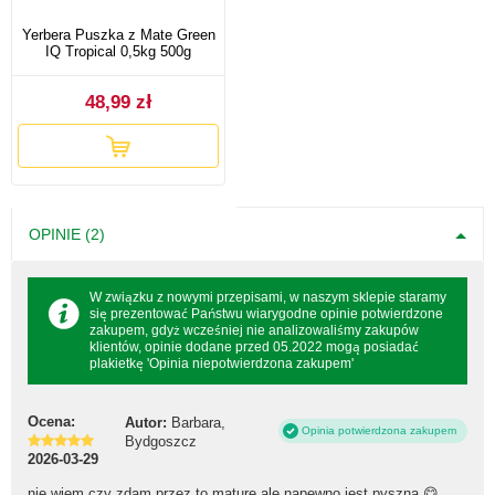
Yerbera Puszka z Mate Green
IQ Tropical 0,5kg 500g
48,99 zł
OPINIE (2)
W związku z nowymi przepisami, w naszym sklepie staramy
się prezentować Państwu wiarygodne opinie potwierdzone
zakupem, gdyż wcześniej nie analizowaliśmy zakupów
klientów, opinie dodane przed 05.2022 mogą posiadać
plakietkę 'Opinia niepotwierdzona zakupem'
Ocena:
Autor:
Barbara,
Opinia potwierdzona zakupem
Bydgoszcz
2026-03-29
nie wiem czy zdam przez to mature ale napewno jest pyszna 😋