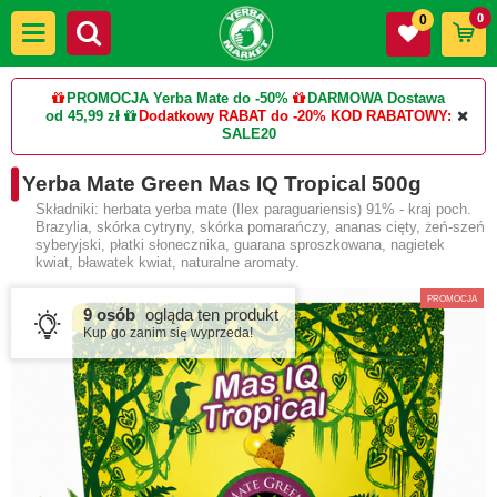
0
0
PROMOCJA Yerba Mate do -50%
DARMOWA Dostawa
od 45,99 zł
Dodatkowy RABAT do -20%
KOD RABATOWY:
SALE20
Yerba Mate Green Mas IQ Tropical 500g
Składniki: herbata yerba mate (Ilex paraguariensis) 91% - kraj poch.
Brazylia, skórka cytryny, skórka pomarańczy, ananas cięty, żeń-szeń
syberyjski, płatki słonecznika, guarana sproszkowana, nagietek
kwiat, bławatek kwiat, naturalne aromaty.
PROMOCJA
9 osób
ogląda ten produkt
Kup go zanim się wyprzeda!