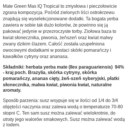
Mate Green Mas IQ Tropical to zmysłowa i pieczołowicie
zgrana kompozycja. Pośród zielonych liści ostrokrzewu
znajdują się wyselekcjonowane dodatki. Ta bogata yerba
zawiera w sobie tak dużo kolorów, że powinno się ją
pakować jedynie w przezroczyste torby. Ziołowa baza to
kwiat słonecznika, piwonia, żeńszeń oraz kwiat malwy
zwany dzikim ślazem. Całość została uzupełniona
owocowymi dodatkami w postaci skórki pomarańczy i
kawałków cytryny oraz ananasa.
Składniki: herbata yerba mate (Ilex paraguariensis)
94%
- kraj poch. Brazylia, skórka cytryny, skórka
pomarańczy, ananas cięty, żeń-szeń syberyjski, płatki
słonecznika, malwa kwiat, piwonia kwiat, naturalne
aromaty.
Sposób parzenia: susz wsypuje się w ilości od 1/4 do 3/4
objętości naczynia oraz zalewa wodą o temperaturze 70-80
stopni C. Ten sam susz można zalewać wielokrotnie, do
utraty jego walorów smakowych. Susz można zalewać wodą
z lodem.