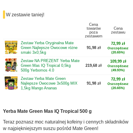
W zestawie taniej!
Cena
towarów
Cena
poza
zestawu
zestawem
Zestaw Yerba Oryginalna Mate
72,99 zł
Green Najlepsze Owocowe różne
91,98 zł
Oszczędzasz
smaki 3x0,5kg
(20.65%)
Zestaw NA PREZENT Yerba Mate
109,99 zł
Green Mas IQ Tropical 0,5kg
219,68 zł
Oszczędzasz
500g Yerbomos 4.0
(49.93%)
Zestaw Yerba Mate Green
72,99 zł
Najlepsze Owocowe 3x500g MIX
91,98 zł
Oszczędzasz
1,5kg Mango Ananas
(20.65%)
Yerba Mate Green Mas IQ Tropical 500 g
Teraz poznasz moc naturalnej kofeiny i cennych składników
w najpiękniejszym suszu pośród Mate Green!