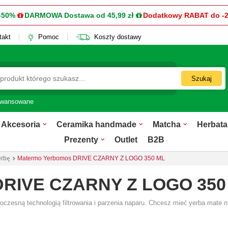
-50%
DARMOWA Dostawa od 45,99 zł
Dodatkowy RABAT do -
takt
Pomoc
Koszty dostawy
Szukaj
awansowane
Akcesoria
Ceramika handmade
Matcha
Herbata
Prezenty
Outlet
B2B
erbę
Matermo Yerbomos DRIVE CZARNY Z LOGO 350 ML
DRIVE CZARNY Z LOGO 350
woczesną technologią filtrowania i parzenia naparu. Chcesz mieć yerba mat