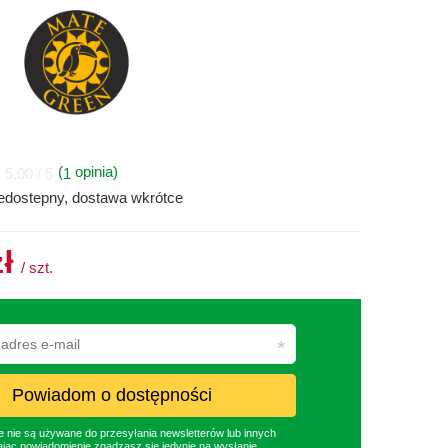
(
opinia)
1
5.00 / 5
iedostepny, dostawa wkrótce
zł
/
szt.
Powiadom o dostępności
nie są używane do przesyłania newsletterów lub innych
jąc powiadomienie zgadzasz się jedynie na wysłanie