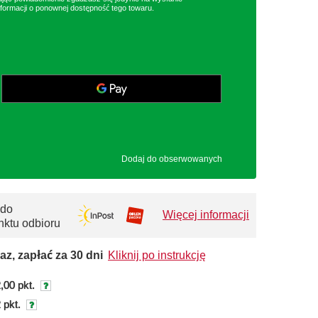
formacji o ponownej dostępność tego towaru.
Dodaj do obserwowanych
 do
Więcej informacji
nktu odbioru
az, zapłać za 30 dni
Kliknij po instrukcję
,00 pkt.
 pkt.