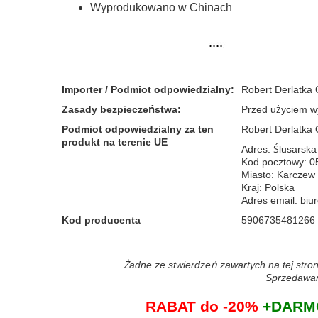
Wyprodukowano w Chinach
Importer / Podmiot odpowiedzialny
:
Robert Derlatka
Zasady bezpieczeństwa
:
Przed użyciem w
Podmiot odpowiedzialny za ten
Robert Derlatka
produkt na terenie UE
Adres: Ślusarska
Kod pocztowy: 0
Miasto: Karcze
Kraj: Polska
Adres email: bi
Kod producenta
5906735481266
Żadne ze stwierdzeń zawartych na tej stron
Sprzedawane
RABAT do -20%
+DARMO