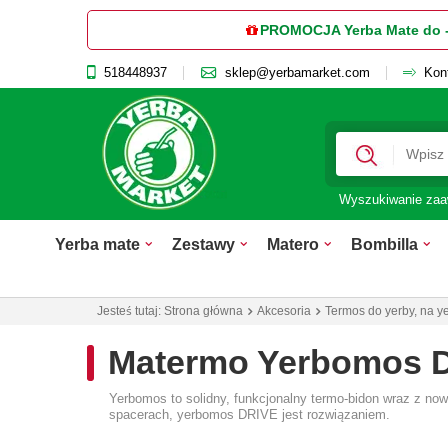
PROMOCJA Yerba Mate do 
518448937
sklep@yerbamarket.com
Kon
Wyszukiwanie za
Yerba mate
Zestawy
Matero
Bombilla
Jesteś tutaj:
Strona główna
Akcesoria
Termos do yerby, na y
Matermo Yerbomos 
Yerbomos to solidny, funkcjonalny termo-bidon wraz z no
spacerach, yerbomos DRIVE jest rozwiązaniem.