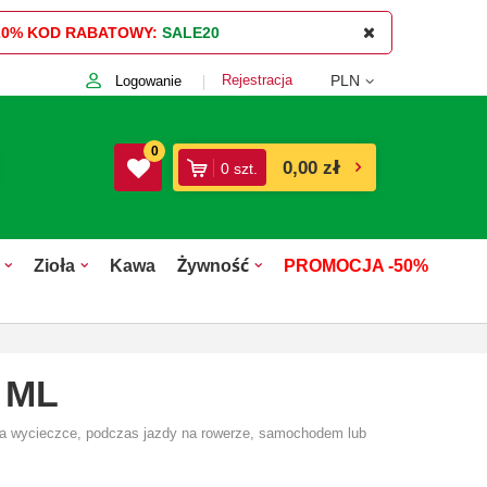
20%
KOD RABATOWY:
SALE20
Rejestracja
PLN
Logowanie
0
0,00 zł
0
szt.
Zioła
Kawa
Żywność
PROMOCJA -50%
 ML
e na wycieczce, podczas jazdy na rowerze, samochodem lub