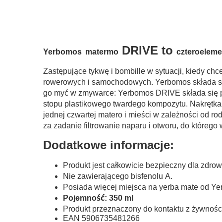
DRIVE to
Yerbomos
matermo
czteroelem
Zastępujące tykwę i
bombille
w sytuacji, kiedy ch
rowerowych i samochodowych.
Yerbomos
składa s
go myć w zmywarce:
Yerbomos
DRIVE składa się 
stopu plastikowego twardego kompozytu. Nakrętka z
jednej czwartej
matero
i mieści w zależności od ro
za zadanie filtrowanie naparu i otworu, do którego 
Dodatkowe informacje:
Produkt jest całkowicie bezpieczny dla zdrow
Nie zawierającego
bisfenolu
A.
Posiada więcej miejsca na yerba mate od Y
Pojemność: 350 ml
Produkt przeznaczony do kontaktu z żywnośc
EAN
5906735481266