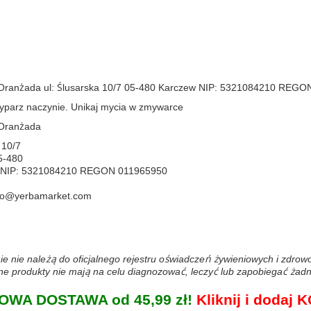
 Oranżada ul: Ślusarska 10/7 05-480 Karczew NIP: 5321084210 REG
yparz naczynie. Unikaj mycia w zmywarce
 Oranżada
 10/7
5-480
w NIP: 5321084210 REGON 011965950
uro@yerbamarket.com
ie nie należą do oficjalnego rejestru oświadczeń żywieniowych i zdro
 produkty nie mają na celu diagnozować, leczyć lub zapobiegać żadn
WA DOSTAWA od 45,99 zł!
Kliknij i doda