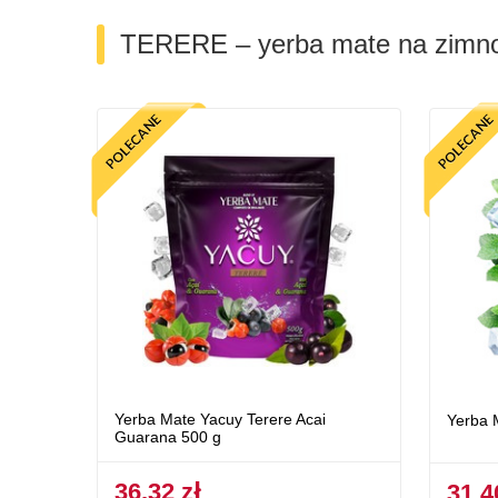
TERERE – yerba mate na zimn
Yerba Mate Yacuy Terere Acai
Yerba 
Guarana 500 g
36,32 zł
31,4