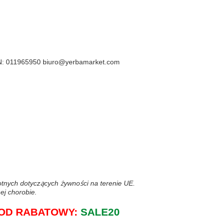
ON: 011965950 biuro@yerbamarket.com
wotnych dotyczących żywności na terenie UE.
ej chorobie.
j KOD RABATOWY:
SALE20