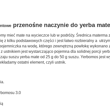
przenośne naczynie do yerba mat
entowe
cemy mieć mate na wycieczce lub w podróży. Średnica
materma
z
ię z kilku podstawowych części i jest łatwo rozbieralny a utrz
pojemniczka na wodę, którego zewnętrzną powłokę wykonano z
 ustnikiem jest wystarczająco pojemna dla solidnej porcji ye
dzaju suszu yerba mate od 25 g do 50 g suszu.
Yerbomos
jest w
wkładamy ostatni element, czyli ustnik.
ia.
erbomosu 3.0
ią