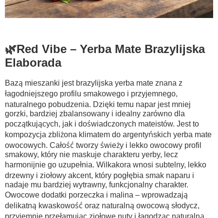
🌿Red Vibe – Yerba Mate Brazylijska
Elaborada
Bazą mieszanki jest brazylijska yerba mate znana z
łagodniejszego profilu smakowego i przyjemnego,
naturalnego pobudzenia. Dzięki temu napar jest mniej
gorzki, bardziej zbalansowany i idealny zarówno dla
początkujących, jak i doświadczonych mateistów. Jest to
kompozycja zbliżona klimatem do argentyńskich yerba mate
owocowych.
Całość tworzy świeży i lekko owocowy profil
smakowy, który nie maskuje charakteru yerby, lecz
harmonijnie go uzupełnia. Wilkakora wnosi subtelny, lekko
drzewny i ziołowy akcent, który pogłębia smak naparu i
nadaje mu bardziej wytrawny, funkcjonalny charakter.
Owocowe dodatki porzeczka i malina – wprowadzają
delikatną kwaskowość oraz naturalną owocową słodycz,
przyjemnie przełamując ziołowe nuty i łagodząc naturalną