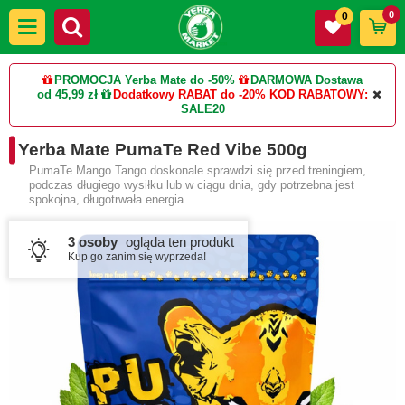
0
0
PROMOCJA Yerba Mate do -50%
DARMOWA Dostawa
od 45,99 zł
Dodatkowy RABAT do -20%
KOD RABATOWY:
SALE20
Yerba Mate PumaTe Red Vibe 500g
PumaTe Mango Tango doskonale sprawdzi się przed treningiem,
podczas długiego wysiłku lub w ciągu dnia, gdy potrzebna jest
spokojna, długotrwała energia.
3 osoby
ogląda ten produkt
Kup go zanim się wyprzeda!