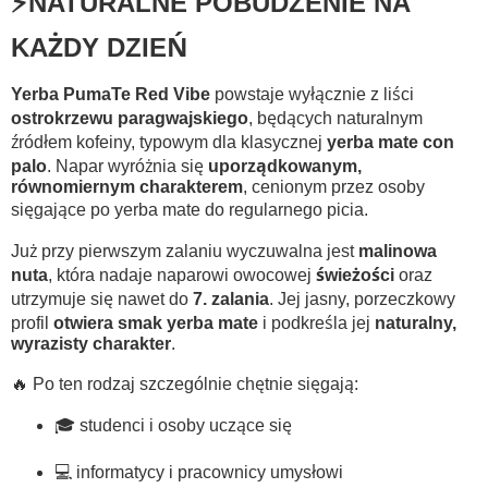
⚡NATURALNE POBUDZENIE NA
KAŻDY DZIEŃ
Yerba PumaTe Red Vibe
powstaje wyłącznie z liści
ostrokrzewu paragwajskiego
, będących naturalnym
źródłem kofeiny, typowym dla klasycznej
yerba mate con
palo
. Napar wyróżnia się
uporządkowanym,
równomiernym charakterem
, cenionym przez osoby
sięgające po yerba mate do regularnego picia.
Już przy pierwszym zalaniu wyczuwalna jest
malinowa
nuta
, która nadaje naparowi owocowej
świeżości
oraz
utrzymuje się nawet do
7. zalania
. Jej jasny, porzeczkowy
profil
otwiera smak yerba mate
i podkreśla jej
naturalny,
wyrazisty charakter
.
🔥 Po ten rodzaj szczególnie chętnie sięgają:
🎓 studenci i osoby uczące się
💻 informatycy i pracownicy umysłowi