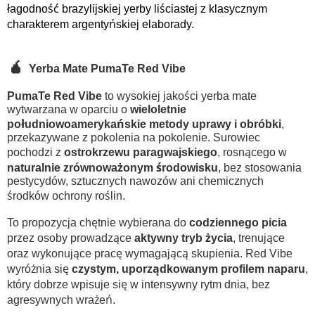
łagodność brazylijskiej yerby liściastej z klasycznym
charakterem argentyńskiej elaborady.
🧉
Yerba Mate PumaTe Red Vibe
PumaTe Red Vibe
to wysokiej jakości yerba mate
wytwarzana w oparciu o
wieloletnie
południowoamerykańskie metody uprawy i obróbki
,
przekazywane z pokolenia na pokolenie. Surowiec
pochodzi z
ostrokrzewu paragwajskiego
, rosnącego w
naturalnie zrównoważonym środowisku
, bez stosowania
pestycydów, sztucznych nawozów ani chemicznych
środków ochrony roślin.
To propozycja chętnie wybierana do
codziennego picia
przez osoby prowadzące
aktywny tryb życia
, trenujące
oraz wykonujące pracę wymagającą skupienia. Red Vibe
wyróżnia się
czystym, uporządkowanym profilem naparu
,
który dobrze wpisuje się w intensywny rytm dnia, bez
agresywnych wrażeń.