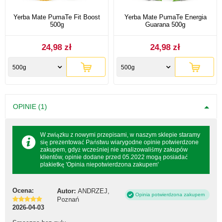
Yerba Mate PumaTe Fit Boost
Yerba Mate PumaTe Energia
500g
Guarana 500g
24,98 zł
24,98 zł
500g
500g
OPINIE (1)
W związku z nowymi przepisami, w naszym sklepie staramy
się prezentować Państwu wiarygodne opinie potwierdzone
zakupem, gdyż wcześniej nie analizowaliśmy zakupów
klientów, opinie dodane przed 05.2022 mogą posiadać
plakietkę 'Opinia niepotwierdzona zakupem'
Ocena:
Autor:
ANDRZEJ,
Opinia potwierdzona zakupem
Poznań
2026-04-03