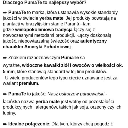
Dlaczego PumaTe to najlepszy wybór?
➡️
PumaTe
to marka, która ustanawia wysokie standardy
jakości w świecie
yerba mate
. Jej produkty powstają na
plantacji w brazylijskim stanie Paraná –tam,
gdzie
wielopokoleniowa tradycja
łączy się z
nowoczesnymi metodami produkcji.
Łączy doskonałą
jakość, niepowtarzalną świeżość oraz
autentyczny
charakter Ameryki Południowej
.
➡️
Znakiem rozpoznawczym
PumaTe
są
wyraźne,
widoczne kawałki ziół i owoców o wielkości ok.
5 mm
, które stanowią standard w tej linii produktów.
U wielu producentów tego typu cięcie uznawane jest za
wariant
premium
.
➡️
PumaTe
to jakość:
Nasz
ostrorzew paragwajski
-
łacińska nazwa
yerba mate
jest wolny od pozostałości
produkcyjnych i alergenów, takich jak soja, orzechy czy ich
łupiny.
➡️
Idealne połączenie
: Dla tych, którzy chcą pogodzić