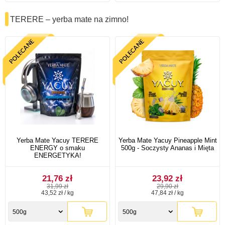
TERERE – yerba mate na zimno!
Yerba Mate Yacuy TERERE
Yerba Mate Yacuy Pineapple Mint
ENERGY o smaku
500g - Soczysty Ananas i Mięta
ENERGETYKA!
21,76 zł
23,92 zł
31,99 zł
29,90 zł
43,52 zł / kg
47,84 zł / kg
500g
500g