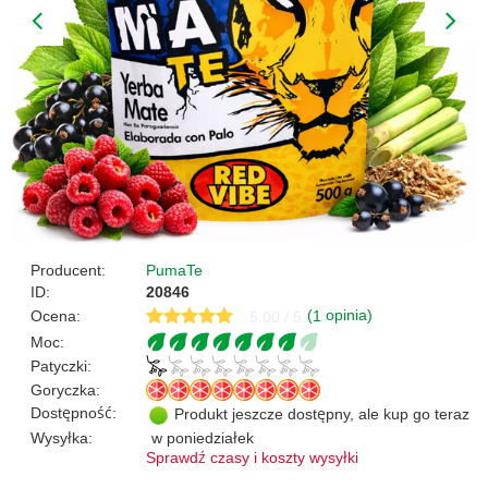
Producent:
PumaTe
ID:
20846
(
opinia)
Ocena:
1
5.00 / 5
Moc:
Patyczki:
Goryczka:
Dostępność:
Produkt jeszcze dostępny, ale kup go teraz
Wysyłka:
w poniedziałek
Sprawdź czasy i koszty wysyłki