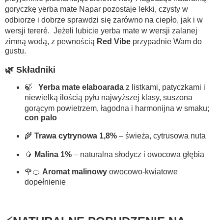
goryczkę yerba mate
Napar pozostaje lekki, czysty w
odbiorze i dobrze sprawdzi się zarówno na ciepło, jak i w
wersji tereré.
Jeżeli lubicie yerba mate w wersji zalanej
zimną wodą, z pewnością
Red Vibe
przypadnie Wam do
gustu.
🌿 Składniki
🍃
Yerba mate elaboarada
z listkami, patyczkami i
niewielką ilością pyłu najwyższej klasy, suszona
gorącym powietrzem, łagodna i harmonijna w smaku;
con palo
🌾
Trawa cytrynowa 1,8%
– świeża, cytrusowa nuta
🥭
Malina
1%
– naturalna słodycz i owocowa głębia
🌹🍊
Aromat malinowy
owocowo-kwiatowe
dopełnienie