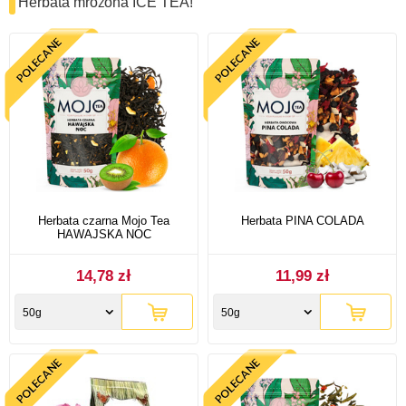
Herbata mrożona ICE TEA!
Herbata czarna Mojo Tea
Herbata PINA COLADA
HAWAJSKA NOC
14,78 zł
11,99 zł
50g
50g