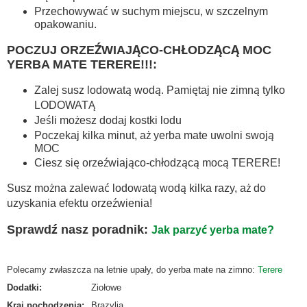
Przechowywać w suchym miejscu, w szczelnym
opakowaniu.
POCZUJ ORZEŹWIAJĄCO-CHŁODZĄCĄ MOC
YERBA MATE TERERE!!!:
Zalej susz lodowatą wodą. Pamiętaj nie zimną tylko
LODOWATĄ
Jeśli możesz dodaj kostki lodu
Poczekaj kilka minut, aż yerba mate uwolni swoją
MOC
Ciesz się orzeźwiająco-chłodzącą mocą TERERE!
Susz można zalewać lodowatą wodą kilka razy, aż do
uzyskania efektu orzeźwienia!
Sprawdź nasz poradnik:
Jak parzyć yerba mate?
Polecamy zwłaszcza na letnie upały, do yerba mate na zimno:
Terere
Dodatki
:
Ziołowe
Kraj pochodzenia
:
Brazylia