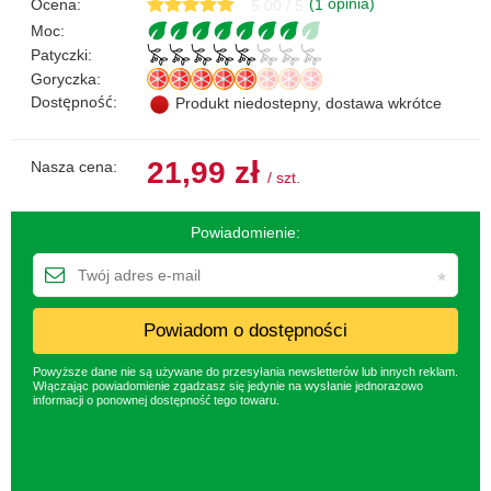
(
opinia)
Ocena:
1
5.00 / 5
Moc:
Patyczki:
Goryczka:
Dostępność:
Produkt niedostepny, dostawa wkrótce
21,99 zł
Nasza cena:
/
szt.
Powiadomienie:
Powiadom o dostępności
Powyższe dane nie są używane do przesyłania newsletterów lub innych reklam.
Włączając powiadomienie zgadzasz się jedynie na wysłanie jednorazowo
informacji o ponownej dostępność tego towaru.