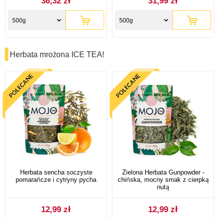
36,32 zł
31,99 zł
500g
500g
Herbata mrożona ICE TEA!
Herbata sencha soczyste
Zielona Herbata Gunpowder -
pomarańcze i cytryny pycha
chińska, mocny smak z cierpką
nutą
12,99 zł
12,99 zł