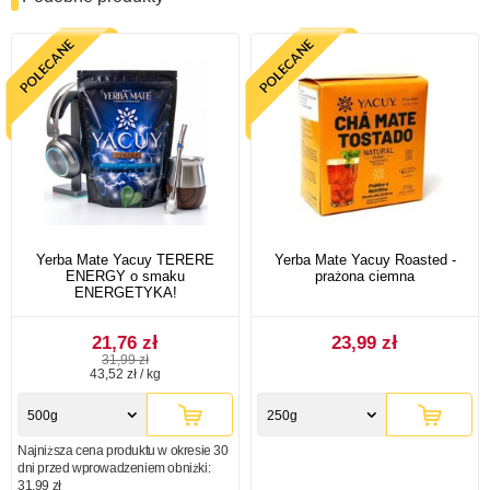
Yerba Mate Yacuy TERERE
Yerba Mate Yacuy Roasted -
ENERGY o smaku
prażona ciemna
ENERGETYKA!
21,76 zł
23,99 zł
31,99 zł
43,52 zł / kg
500g
250g
Najniższa cena produktu w okresie 30
dni przed wprowadzeniem obniżki:
31,99 zł