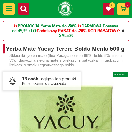
0
0
PROMOCJA Yerba Mate do -50%
DARMOWA Dostawa
od 45,99 zł
Dodatkowy RABAT do -20%
KOD RABATOWY:
SALE20
Yerba Mate Yacuy Terere Boldo Menta 500 g
Składniki: yerba mate (Ilex Paraguariensis) 89%, boldo 8%, mięta
3%. Klasyczna zielona mate z większymi patyczkami i grubszymi
listkami o smaku egzotycznego boldo.
POLECANY
13 osób
ogląda ten produkt
Kup go zanim się wyprzeda!