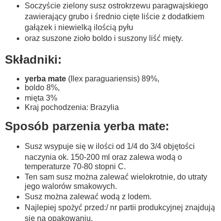
Soczyście zielony susz ostrokrzewu paragwajskiego
zawierający grubo i średnio cięte liście z dodatkiem
gałązek i niewielką ilością pyłu
oraz suszone zioło boldo i suszony liść mięty.
Składniki:
yerba mate
(Ilex paraguariensis) 89%,
boldo 8%,
mięta 3%
Kraj pochodzenia: Brazylia
Sposób parzenia yerba mate:
Susz wsypuje się w ilości od 1/4 do 3/4 objętości
naczynia ok. 150-200 ml oraz zalewa wodą o
temperaturze 70-80 stopni C.
Ten sam susz można zalewać wielokrotnie, do utraty
jego walorów smakowych.
Susz można zalewać wodą z lodem.
Najlepiej spożyć przed:/ nr partii produkcyjnej znajdują
się na opakowaniu.