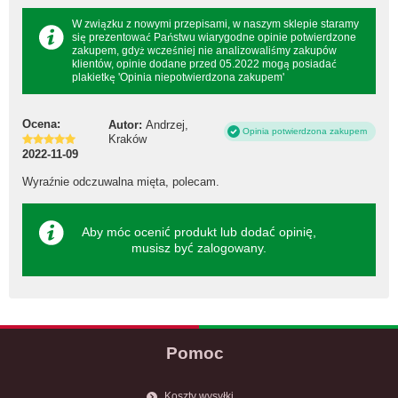
W związku z nowymi przepisami, w naszym sklepie staramy
się prezentować Państwu wiarygodne opinie potwierdzone
zakupem, gdyż wcześniej nie analizowaliśmy zakupów
klientów, opinie dodane przed 05.2022 mogą posiadać
plakietkę 'Opinia niepotwierdzona zakupem'
Ocena:
Autor:
Andrzej,
Opinia potwierdzona zakupem
Kraków
2022-11-09
Wyraźnie odczuwalna mięta, polecam.
Aby móc ocenić produkt lub dodać opinię,
musisz być
zalogowany
.
Pomoc
Koszty wysyłki