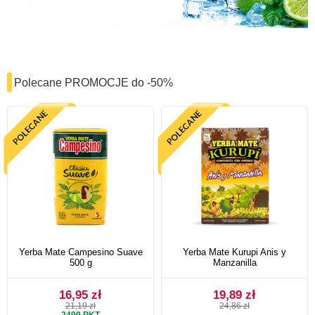
Polecane PROMOCJE do -50%
Yerba Mate Campesino Suave
Yerba Mate Kurupi Anis y
500 g
Manzanilla
16,95 zł
19,89 zł
21,19 zł
24,86 zł
2499
PKT