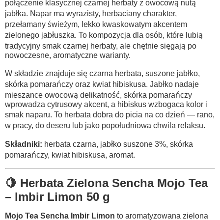
połączenie klasycznej czarnej herbaty z owocową nutą
jabłka. Napar ma wyrazisty, herbaciany charakter,
przełamany świeżym, lekko kwaskowatym akcentem
zielonego jabłuszka. To kompozycja dla osób, które lubią
tradycyjny smak czarnej herbaty, ale chętnie sięgają po
nowoczesne, aromatyczne warianty.
W składzie znajduje się czarna herbata, suszone jabłko,
skórka pomarańczy oraz kwiat hibiskusa. Jabłko nadaje
mieszance owocową delikatność, skórka pomarańczy
wprowadza cytrusowy akcent, a hibiskus wzbogaca kolor i
smak naparu. To herbata dobra do picia na co dzień — rano,
w pracy, do deseru lub jako popołudniowa chwila relaksu.
Składniki:
herbata czarna, jabłko suszone 3%, skórka
pomarańczy, kwiat hibiskusa, aromat.
🍋 Herbata Zielona Sencha Mojo Tea
– Imbir Limon 50 g
Mojo Tea Sencha Imbir Limon
to aromatyzowana zielona