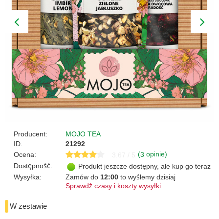
Producent:
MOJO TEA
ID:
21292
(
opinie)
Ocena:
3
3.67 / 5
Dostępność:
Produkt jeszcze dostępny, ale kup go teraz
Wysyłka:
Zamów do
12:00
to wyślemy dzisiaj
Sprawdź czasy i koszty wysyłki
W zestawie