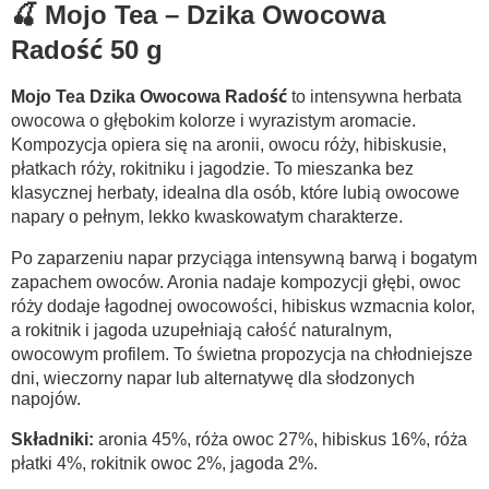
🍒 Mojo Tea – Dzika Owocowa
Radość 50 g
Mojo Tea Dzika Owocowa Radość
to intensywna herbata
owocowa o głębokim kolorze i wyrazistym aromacie.
Kompozycja opiera się na aronii, owocu róży, hibiskusie,
płatkach róży, rokitniku i jagodzie. To mieszanka bez
klasycznej herbaty, idealna dla osób, które lubią owocowe
napary o pełnym, lekko kwaskowatym charakterze.
Po zaparzeniu napar przyciąga intensywną barwą i bogatym
zapachem owoców. Aronia nadaje kompozycji głębi, owoc
róży dodaje łagodnej owocowości, hibiskus wzmacnia kolor,
a rokitnik i jagoda uzupełniają całość naturalnym,
owocowym profilem. To świetna propozycja na chłodniejsze
dni, wieczorny napar lub alternatywę dla słodzonych
napojów.
Składniki:
aronia 45%, róża owoc 27%, hibiskus 16%, róża
płatki 4%, rokitnik owoc 2%, jagoda 2%.