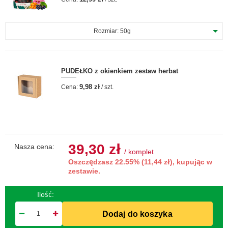
Rozmiar:
50g
PUDEŁKO z okienkiem zestaw herbat
9,98 zł
Cena:
/ szt.
39,30 zł
Nasza cena:
/
komplet
Oszczędzasz 22.55% (11,44 zł), kupując w
zestawie.
Ilość:
Dodaj do koszyka