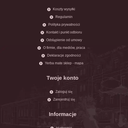
Koszty wysyłki
Regulamin
Polityka prywatności
Kontakt i punkt odbioru
Odstąpienie od umowy
O firmie, dla mediów, praca
Deklaracje zgodności
Yerba mate sklep - mapa
Twoje konto
Zaloguj się
Zarejestruj się
Informacje
Hurtownia