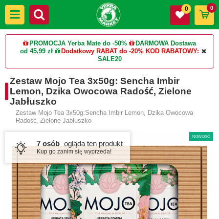
0
0
PROMOCJA Yerba Mate do -50%
DARMOWA Dostawa
od 45,99 zł
Dodatkowy RABAT do -20%
KOD RABATOWY:
SALE20
Zestaw Mojo Tea 3x50g: Sencha Imbir
Lemon, Dzika Owocowa Radość, Zielone
Jabłuszko
Zestaw Mojo Tea 3x50g:Sencha Imbir Lemon, Dzika Owocowa
Radość, Zielone Jabłuszko
NOWOŚĆ
7 osób
ogląda ten produkt
Kup go zanim się wyprzeda!