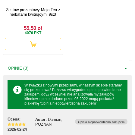
Zestaw prezentowy Mojo Tea z
herbatami kwitnącymi 9szt
55,50 zł
4076
PKT
OPINIE (3)
W związku z nowymi przepisami, w naszym sklepie staramy
się prezentować Państwu wiarygodne opinie potwierdzone
zakupem, gdyż wcześniej nie analizowaliśmy zakupów
klientów, opinie dodane przed 05.2022 mogą posiadać
plakietkę 'Opinia niepotwierdzona zakupem'
Ocena:
Autor:
Damian,
Opinia niepotwierdzona zakupem
POZNAN
2026-02-24