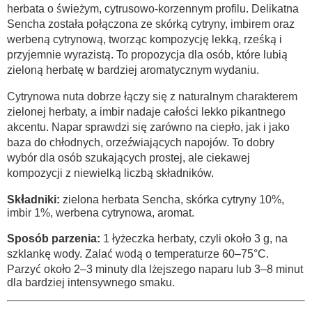
herbata o świeżym, cytrusowo-korzennym profilu. Delikatna
Sencha została połączona ze skórką cytryny, imbirem oraz
werbeną cytrynową, tworząc kompozycję lekką, rześką i
przyjemnie wyrazistą. To propozycja dla osób, które lubią
zieloną herbatę w bardziej aromatycznym wydaniu.
Cytrynowa nuta dobrze łączy się z naturalnym charakterem
zielonej herbaty, a imbir nadaje całości lekko pikantnego
akcentu. Napar sprawdzi się zarówno na ciepło, jak i jako
baza do chłodnych, orzeźwiających napojów. To dobry
wybór dla osób szukających prostej, ale ciekawej
kompozycji z niewielką liczbą składników.
Składniki:
zielona herbata Sencha, skórka cytryny 10%,
imbir 1%, werbena cytrynowa, aromat.
Sposób parzenia:
1 łyżeczka herbaty, czyli około 3 g, na
szklankę wody. Zalać wodą o temperaturze 60–75°C.
Parzyć około 2–3 minuty dla lżejszego naparu lub 3–8 minut
dla bardziej intensywnego smaku.