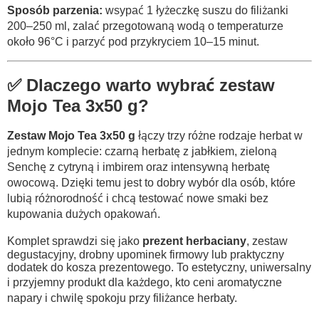
Sposób parzenia:
wsypać 1 łyżeczkę suszu do filiżanki
200–250 ml, zalać przegotowaną wodą o temperaturze
około 96°C i parzyć pod przykryciem 10–15 minut.
✅ Dlaczego warto wybrać zestaw
Mojo Tea 3x50 g?
Zestaw Mojo Tea 3x50 g
łączy trzy różne rodzaje herbat w
jednym komplecie: czarną herbatę z jabłkiem, zieloną
Senchę z cytryną i imbirem oraz intensywną herbatę
owocową. Dzięki temu jest to dobry wybór dla osób, które
lubią różnorodność i chcą testować nowe smaki bez
kupowania dużych opakowań.
Komplet sprawdzi się jako
prezent herbaciany
, zestaw
degustacyjny, drobny upominek firmowy lub praktyczny
dodatek do kosza prezentowego. To estetyczny, uniwersalny
i przyjemny produkt dla każdego, kto ceni aromatyczne
napary i chwilę spokoju przy filiżance herbaty.