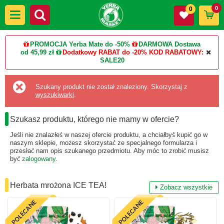
0
0
PROMOCJA Yerba Mate do -50%
DARMOWA Dostawa
od 45,99 zł
Dodatkowy RABAT do -20%
KOD RABATOWY:
SALE20
Szukany produkt nie został znaleziony. Skorzystaj z
wyszukiwarki
.
Szukasz produktu, którego nie mamy w ofercie?
Jeśli nie znalazłeś w naszej ofercie produktu, a chciałbyś kupić go w
naszym sklepie, możesz skorzystać ze specjalnego formularza i
przesłać nam opis szukanego przedmiotu. Aby móc to zrobić musisz
być
zalogowany
.
Herbata mrożona ICE TEA!
Zobacz wszystkie