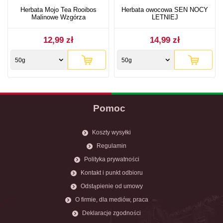
Herbata Mojo Tea Rooibos
Herbata owocowa SEN NOCY
Malinowe Wzgórza
LETNIEJ
12,99 zł
14,99 zł
50g
50g
Pomoc
Koszty wysyłki
Regulamin
Polityka prywatności
Kontakt i punkt odbioru
Odstąpienie od umowy
O firmie, dla mediów, praca
Deklaracje zgodności