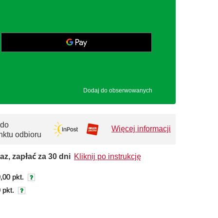
Dodaj do obserwowanych
 do
Więcej informacji
nktu odbioru
az, zapłać za 30 dni
Kliknij po instrukcję
,00 pkt.
 pkt.