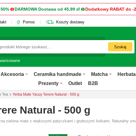
-50%
DARMOWA Dostawa od 45,99 zł
Dodatkowy RABAT do -
takt
Pomoc
Koszty dostawy
Szukaj
awansowane
Akcesoria
Ceramika handmade
Matcha
Herbata
Prezenty
Outlet
B2B
e Tea
Yerba Mate Yacuy Terere Natural - 500 g
ere Natural - 500 g
zna zielona mate z większymi patyczkami i grubszymi listkami. Naturalny sm