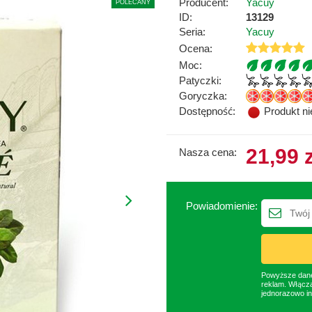
Producent:
Yacuy
POLECANY
ID:
13129
Seria:
Yacuy
Ocena:
Moc:
Patyczki:
Goryczka:
Dostępność:
Produkt n
21,99 
Nasza cena:
Powiadomienie:
Powyższe dane 
reklam. Włącza
jednorazowo in