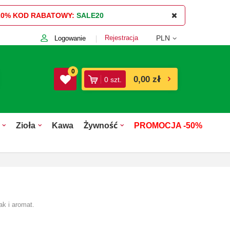
20%
KOD RABATOWY:
SALE20
Rejestracja
PLN
Logowanie
0
0,00 zł
0
szt.
Zioła
Kawa
Żywność
PROMOCJA -50%
ak i aromat.