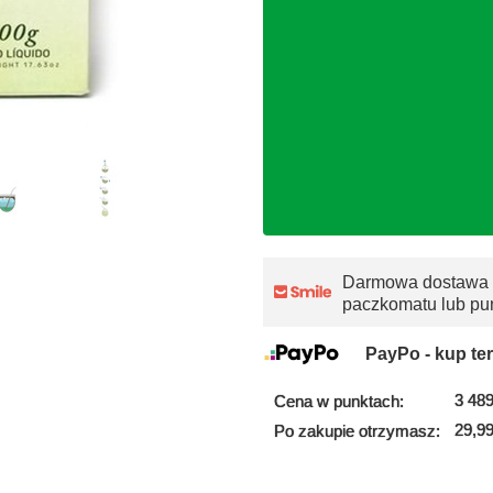
Darmowa dostawa
paczkomatu lub pu
PayPo - kup ter
3 489
Cena w punktach:
29,99
Po zakupie otrzymasz: