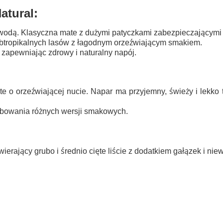
atural:
wodą. Klasyczna mate z dużymi patyczkami zabezpieczającymi
 subtropikalnych lasów z łagodnym orzeźwiającym smakiem.
zapewniając zdrowy i naturalny napój.
o orzeźwiającej nucie. Napar ma przyjemny, świeży i lekko t
óbowania różnych wersji smakowych.
rający grubo i średnio cięte liście z dodatkiem gałązek i niewi