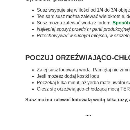
Susz wsypuje się w ilości od 1/4 do 3/4 obję
Ten sam susz można zalewać wielokrotnie, d
Susz można zalewać wodą z lodem.
Sposób 
Najlepiej spożyć przed:/ nr partii produkcyjn
Przechowywać w suchym miejscu, w szczel
POCZUJ ORZEŹWIAJĄCO-CHŁO
Zalej susz lodowatą wodą. Pamiętaj nie zi
Jeśli możesz dodaj kostki lodu
Poczekaj kilka minut, aż yerba mate uwolni
Ciesz się orzeźwiająco-chłodzącą mocą TE
Susz można zalewać lodowatą wodą kilka razy, a