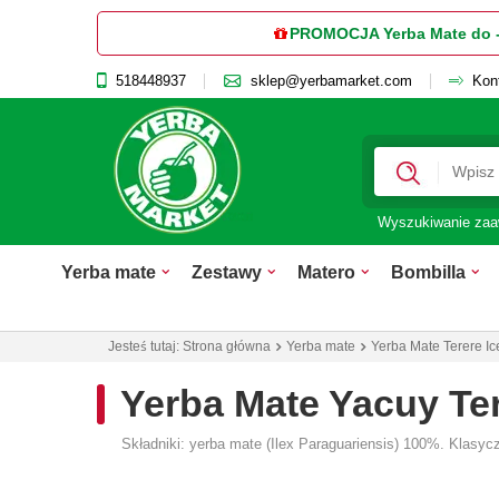
PROMOCJA Yerba Mate do 
518448937
sklep@yerbamarket.com
Kon
Wyszukiwanie za
Yerba mate
Zestawy
Matero
Bombilla
Jesteś tutaj:
Strona główna
Yerba mate
Yerba Mate Terere Ic
Yerba Mate Yacuy Ter
Składniki: yerba mate (Ilex Paraguariensis) 100%. Klasyc