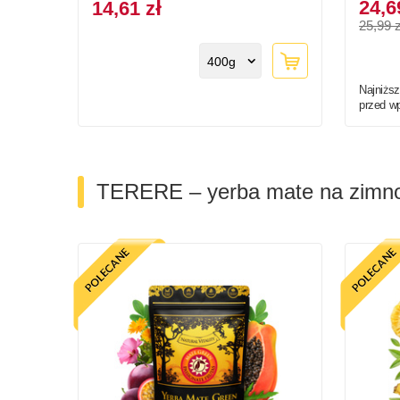
24,6
14,61 zł
25,99 z
400g
Najniższ
przed w
TERERE – yerba mate na zimn