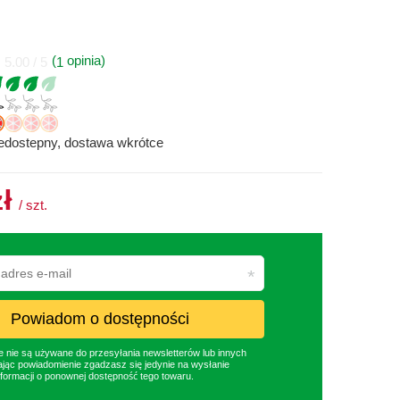
(
opinia)
1
5.00 / 5
iedostepny, dostawa wkrótce
zł
/
szt.
Powiadom o dostępności
nie są używane do przesyłania newsletterów lub innych
jąc powiadomienie zgadzasz się jedynie na wysłanie
formacji o ponownej dostępność tego towaru.