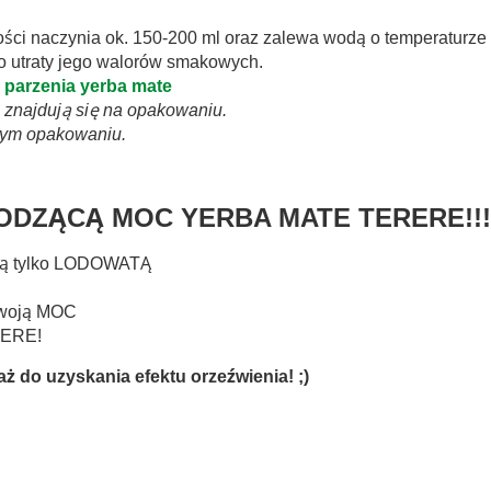
tości naczynia ok. 150-200 ml oraz zalewa wodą o temperaturze 
o utraty jego walorów smakowych.
parzenia yerba mate
ej znajdują się na opakowaniu.
nym opakowaniu.
DZĄCĄ MOC YERBA MATE TERERE!!!
mną tylko LODOWATĄ
 swoją MOC
RERE!
ż do uzyskania efektu orzeźwienia! ;)