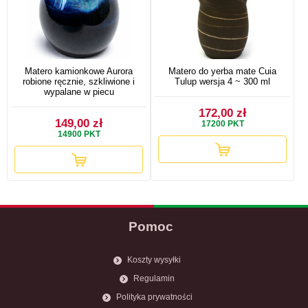
Matero kamionkowe Aurora
Matero do yerba mate Cuia
robione ręcznie, szkliwione i
Tulup wersja 4 ~ 300 ml
wypalane w piecu
172,00 zł
149,00 zł
17200
PKT
14900
PKT
Pomoc
Koszty wysyłki
Regulamin
Polityka prywatności