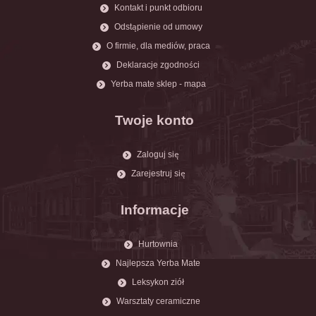
Kontakt i punkt odbioru
Odstąpienie od umowy
O firmie, dla mediów, praca
Deklaracje zgodności
Yerba mate sklep - mapa
Twoje konto
Zaloguj się
Zarejestruj się
Informacje
Hurtownia
Najlepsza Yerba Mate
Leksykon ziół
Warsztaty ceramiczne