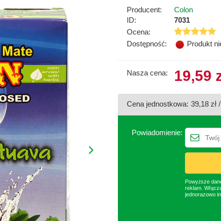
Producent:
Colon
ID:
7031
Ocena:
Dostępność:
Produkt n
19,59 
Nasza cena:
Cena jednostkowa:
39,18 zł 
Powiadomienie:
Powyższe dane 
reklam. Włącza
jednorazowo in