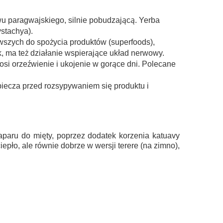
wu paragwajskiego, silnie pobudzającą. Yerba
ystachya).
owszych do spożycia produktów (superfoods),
, ma też działanie wspierające układ nerwowy.
si orzeźwienie i ukojenie w gorące dni. Polecane
ecza przed rozsypywaniem się produktu i
naparu do mięty, poprzez dodatek korzenia katuavy
pło, ale równie dobrze w wersji terere (na zimno),