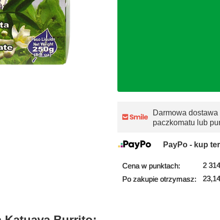
Darmowa dostawa
paczkomatu lub pu
PayPo - kup ter
2 314
Cena w punktach:
23,14
Po zakupie otrzymasz:
 Katuava Burrito: