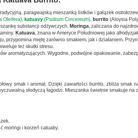
tradycyjną, paragwajską mieszanką listków i gałązek ostrokrze
 Oleifera)
,
katuavy
(Psidium Cincereum)
,
burrito
(Aloysia Pol
ieszankę substancji odżywczych.
Moringa
, zaliczana do najzdr
taminy.
Katuava
, znana w Ameryce Południowej jako afrodyzjak
u, przypomina miętę zarówno smakiem, jak i działaniem. Przyno
niweluje też skutki stresu.
dków aromatyzujących. Wygodne, podwójne opakowanie, zabezpi
ołowy smak i aromat. Dzięki zawartości burrito, zbliża smak 
yczuwalną słodyczą łagodzi. Mieszanka świetnie smakuje na cie
ązek.
ść moringi i korzeń catuaby.