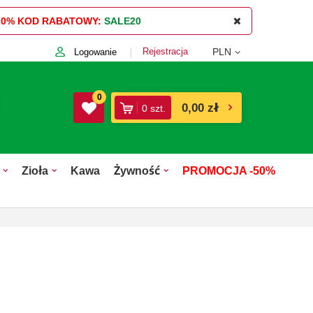
20%
KOD RABATOWY:
SALE20
Rejestracja
PLN
Logowanie
0
0,00 zł
0
szt.
Zioła
Kawa
Żywność
PROMOCJA -50%