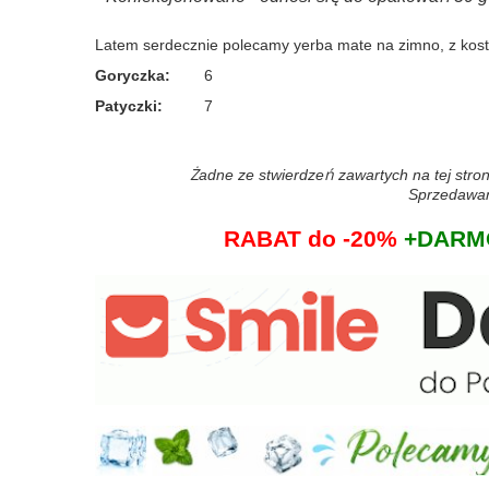
Latem serdecznie polecamy yerba mate na zimno, z kos
Goryczka
:
6
Patyczki
:
7
Żadne ze stwierdzeń zawartych na tej stron
Sprzedawane
RABAT do -20%
+DARMO