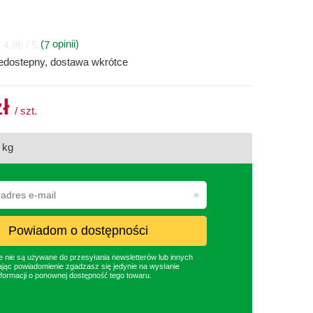
(
opinii)
7
4.86 / 5
iedostepny, dostawa wkrótce
zł
/
szt.
/ kg
Powiadom o dostępności
nie są używane do przesyłania newsletterów lub innych
jąc powiadomienie zgadzasz się jedynie na wysłanie
formacji o ponownej dostępność tego towaru.