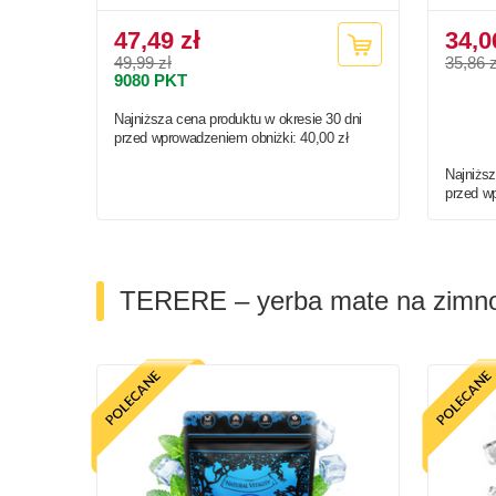
47,49 zł
34,0
49,99 zł
35,86 z
9080
PKT
Najniższa cena produktu w okresie 30 dni
przed wprowadzeniem obniżki:
40,00 zł
Najniższ
przed w
TERERE – yerba mate na zimn