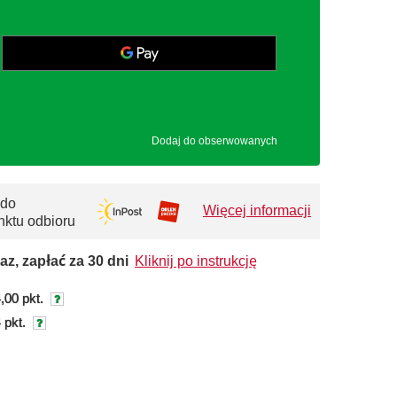
Dodaj do obserwowanych
 do
Więcej informacji
nktu odbioru
az, zapłać za 30 dni
Kliknij po instrukcję
,00 pkt.
 pkt.