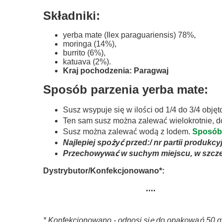
Składniki:
yerba mate (Ilex paraguariensis) 78%,
moringa (14%),
burrito (6%),
katuava (2%).
Kraj pochodzenia: Paragwaj
Sposób parzenia yerba mate:
Susz wsypuje się w ilości od 1/4 do 3/4 obję
Ten sam susz można zalewać wielokrotnie, d
Susz można zalewać wodą z lodem.
Sposób 
Najlepiej spożyć przed:/ nr partii produkc
Przechowywać w suchym miejscu, w szcz
Dystrybutor/Konfekcjonowano*:
* Konfekcjonowano - odnosi się do opakowań 50 g