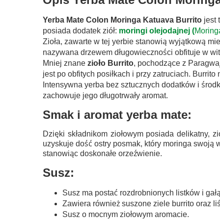
Yerba Mate Colon Moringa Katuava Burrito
jest 
posiada dodatek ziół:
moringi olejodajnej (
Moringa
Zioła, zawarte w tej yerbie stanowią wyjątkową m
nazywana drzewem długowieczności obfituje w wi
Mniej znane
zioło Burrito
, pochodzące z Paragwaj
jest po obfitych posiłkach i przy zatruciach. Burrito 
Intensywna yerba bez sztucznych dodatków i śro
zachowuje jego długotrwały aromat.
Smak i aromat yerba mate:
Dzięki składnikom ziołowym posiada delikatny, zi
uzyskuje dość ostry posmak, który moringa swoją w
stanowiąc doskonałe orzeźwienie.
Susz:
Susz ma postać rozdrobnionych listków i gał
Zawiera również suszone ziele burrito oraz li
Susz o mocnym ziołowym aromacie.