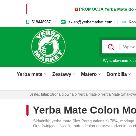
PROMOCJA Yerba Mate do 
518448937
sklep@yerbamarket.com
Kon
Wyszukiwanie za
Yerba mate
Zestawy
Matero
Bombilla
Jesteś tutaj:
Strona główna
Yerba mate
Yerba Mate Smakow
Yerba Mate Colon Mo
Składniki: yerba mate (Ilex Paraguariensis) 78%, moringa 
Orzeźwiająca i świeża mate idealna do przyrządzenia na ci