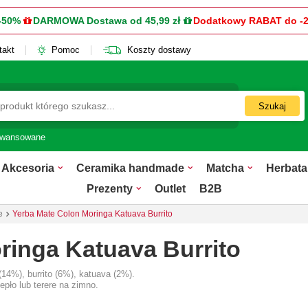
-50%
DARMOWA Dostawa od 45,99 zł
Dodatkowy RABAT do -
takt
Pomoc
Koszty dostawy
Szukaj
awansowane
Akcesoria
Ceramika handmade
Matcha
Herbata
Prezenty
Outlet
B2B
e
Yerba Mate Colon Moringa Katuava Burrito
ringa Katuava Burrito
(14%), burrito (6%), katuava (2%).
epło lub terere na zimno.