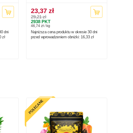
23,37 zł
29,21 zł
2938
PKT
46,74 zł / kg
30 dni
Najniższa cena produktu w okresie 30 dni
0 zł
przed wprowadzeniem obniżki:
16,33 zł