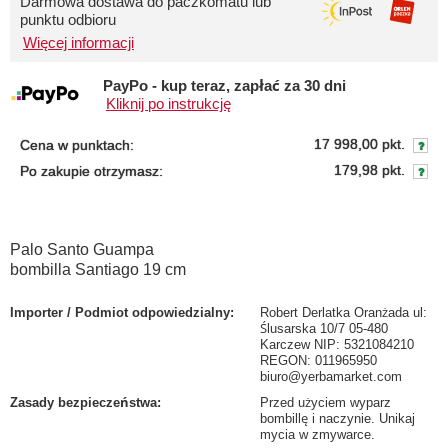
Darmowa dostawa do paczkomatu lub
punktu odbioru
Więcej informacji
PayPo - kup teraz, zapłać za 30 dni
Kliknij po instrukcję
17 998,00 pkt.
Cena w punktach:
179,98 pkt.
Po zakupie otrzymasz:
Palo Santo Guampa
bombilla Santiago 19 cm
Importer / Podmiot odpowiedzialny
:
Robert Derlatka Oranżada ul:
Ślusarska 10/7 05-480
Karczew NIP: 5321084210
REGON: 011965950
biuro@yerbamarket.com
Zasady bezpieczeństwa
:
Przed użyciem wyparz
bombillę i naczynie. Unikaj
mycia w zmywarce.