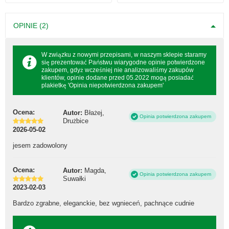
OPINIE (2)
W związku z nowymi przepisami, w naszym sklepie staramy
się prezentować Państwu wiarygodne opinie potwierdzone
zakupem, gdyż wcześniej nie analizowaliśmy zakupów
klientów, opinie dodane przed 05.2022 mogą posiadać
plakietkę 'Opinia niepotwierdzona zakupem'
Ocena:
Autor:
Błażej,
Opinia potwierdzona zakupem
Drużbice
2026-05-02
jesem zadowolony
Ocena:
Autor:
Magda,
Opinia potwierdzona zakupem
Suwałki
2023-02-03
Bardzo zgrabne, eleganckie, bez wgnieceń, pachnące cudnie