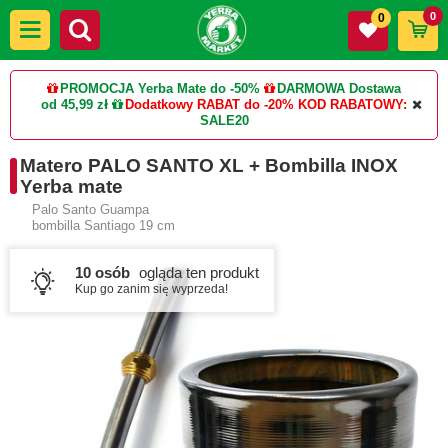
0
0
PROMOCJA Yerba Mate do -50%
DARMOWA Dostawa
od 45,99 zł
Dodatkowy RABAT do -20%
KOD RABATOWY:
SALE20
Matero PALO SANTO XL + Bombilla INOX
Yerba mate
Palo Santo Guampa
bombilla Santiago 19 cm
10 osób
ogląda ten produkt
Kup go zanim się wyprzeda!