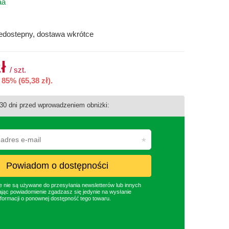
aa
iedostepny, dostawa wkrótce
ł
/
szt.
85% (65,38 zł).
 30 dni przed wprowadzeniem obniżki:
Powiadom o dostępności
nie są używane do przesyłania newsletterów lub innych
jąc powiadomienie zgadzasz się jedynie na wysłanie
formacji o ponownej dostępność tego towaru.