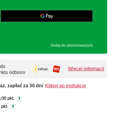
Dodaj do obserwowanych
 do
Więcej informacji
nktu odbioru
az, zapłać za 30 dni
Kliknij po instrukcję
,00 pkt.
 pkt.