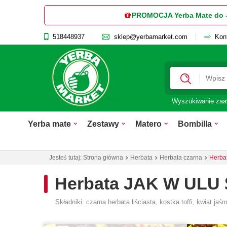
PROMOCJA Yerba Mate do 
518448937
sklep@yerbamarket.com
Kon
Wyszukiwanie za
Yerba mate
Zestawy
Matero
Bombilla
Jesteś tutaj:
Strona główna
Herbata
Herbata czarna
Herba
Herbata JAK W ULU Ś
Składniki: czarna herbata liściasta, kostka toffi, kwiat ja