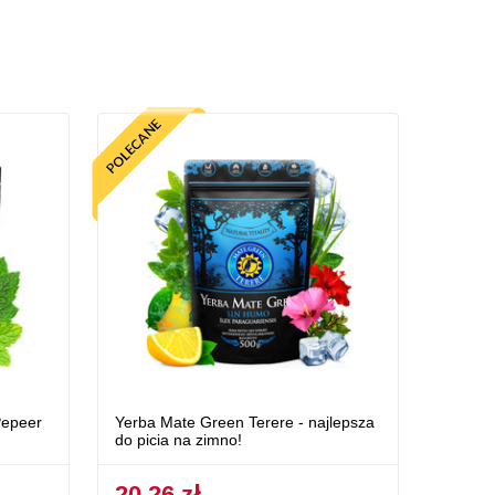
Pepeer
Yerba Mate Green Terere - najlepsza
do picia na zimno!
20,26 zł