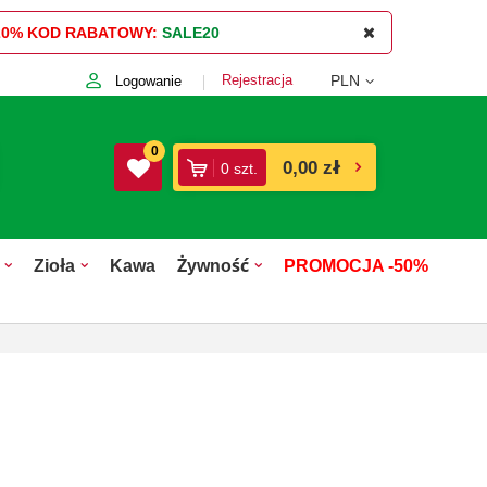
20%
KOD RABATOWY:
SALE20
Rejestracja
PLN
Logowanie
0
0,00 zł
0
szt.
Zioła
Kawa
Żywność
PROMOCJA -50%