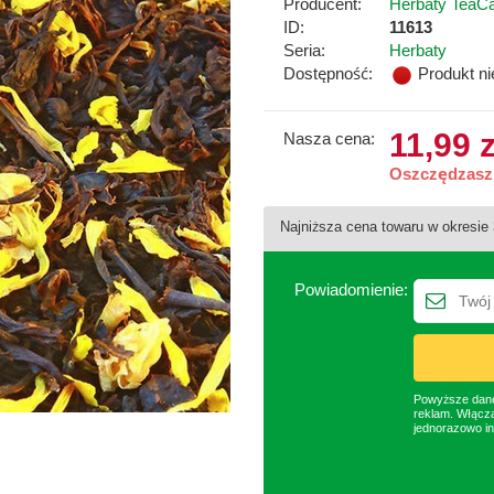
Producent:
Herbaty TeaC
ID:
11613
Seria:
Herbaty
Dostępność:
Produkt n
11,99 z
Nasza cena:
Oszczędzasz 
Najniższa cena towaru w okresie
Powiadomienie:
Powyższe dane 
reklam. Włącza
jednorazowo in