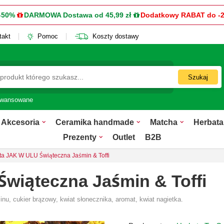
-50%
DARMOWA Dostawa od 45,99 zł
Dodatkowy RABAT do -
takt
Pomoc
Koszty dostawy
Szukaj
awansowane
Akcesoria
Ceramika handmade
Matcha
Herbata
Prezenty
Outlet
B2B
ta JAK W ULU Świąteczna Jaśmin & Toffi
wiąteczna Jaśmin & Toffi
śminu, cukier brązowy, kwiat słonecznika, aromat, kwiat nagietka.