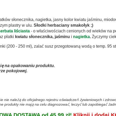
tków słonecznika, nagietka, jasny kolor kwiatu jaśminu, miodow
czym plastry w ulu
.
Słodki herbaciany smakołyk ;)
erbata liściasta
- o właściwościach cenionych od wieków na p
z płatki
kwiatu słonecznika, jaśminu
i
nagietka
.
Życzymy cie
nki (200 - 250 ml), zalać susz przegotowaną wodą o temp. 95 st
 się na opakowaniu produktu.
ze pokojowej.
ie nie należą do oficjalnego rejestru oświadczeń żywieniowych i zdro
 produkty nie mają na celu diagnozować, leczyć lub zapobiegać żadn
WA DOSTAWA od 45,99 zł!
Kliknij i doda