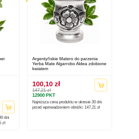
per
Argentyńskie Matero do parzenia
Yerba Mate Algarrobo Aldea zdobione
kwiatem
100,10 zł
147,21 zł
12900
PKT
Najniższa cena produktu w okresie 30 dni
przed wprowadzeniem obniżki:
147,21 zł
30 dni
5 zł