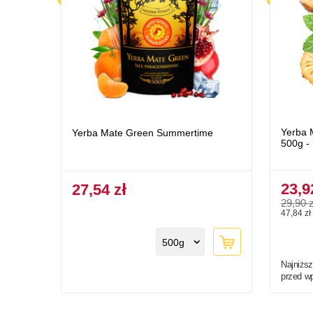
Yerba 
Yerba Mate Green Summertime
500g -
23,9
27,54 zł
29,90 z
47,84 zł 
500g
Najniższ
przed w