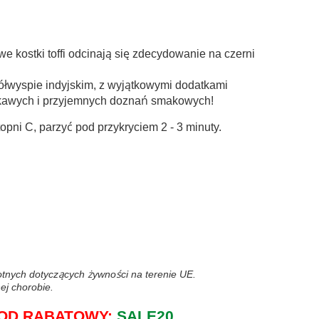
e kostki toffi odcinają się zdecydowanie na czerni
ółwyspie indyjskim, z wyjątkowymi dodatkami
kawych i przyjemnych doznań smakowych!
opni C, parzyć pod przykryciem 2 - 3 minuty.
wotnych dotyczących żywności na terenie UE.
ej chorobie.
j KOD RABATOWY:
SALE20