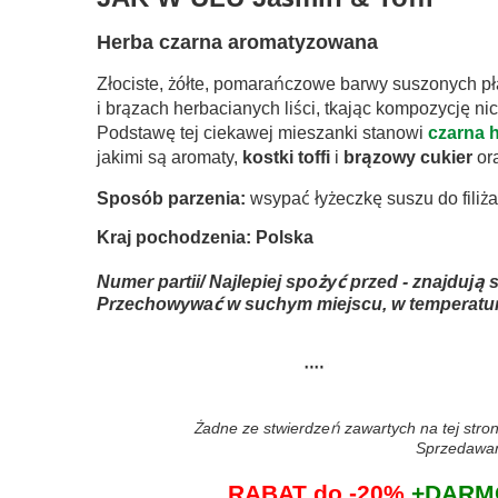
Herba czarna aromatyzowana
Złociste, żółte, pomarańczowe barwy suszonych pła
i brązach herbacianych liści, tkając kompozycję ni
Podstawę tej ciekawej mieszanki stanowi
czarna h
jakimi są aromaty,
kostki toffi
i
brązowy cukier
ora
Sposób parzenia:
wsypać łyżeczkę suszu do filiża
Kraj pochodzenia: Polska
Numer partii/ Najlepiej spożyć przed - znajdują
Przechowywać w suchym miejscu, w temperatur
Żadne ze stwierdzeń zawartych na tej stron
Sprzedawane
RABAT do -20%
+DARMO