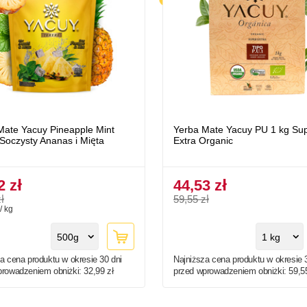
Mate Yacuy Pineapple Mint
Yerba Mate Yacuy PU 1 kg Su
 Soczysty Ananas i Mięta
Extra Organic
2 zł
44,53 zł
ł
59,55 zł
/ kg
500g
1 kg
a cena produktu w okresie 30 dni
Najniższa cena produktu w okresie 
prowadzeniem obniżki:
32,99 zł
przed wprowadzeniem obniżki:
59,5