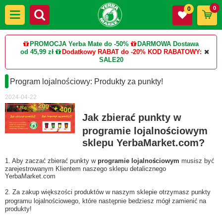
0
0
PROMOCJA Yerba Mate do -50%
DARMOWA Dostawa
od 45,99 zł
Dodatkowy RABAT do -20%
KOD RABATOWY:
SALE20
Program lojalnościowy: Produkty za punkty!
2024-04-22
Jak zbierać punkty w
programie lojalnościowym
sklepu YerbaMarket.com?
1. Aby zaczać zbierać punkty w
programie lojalnościowym
musisz być
zarejestrowanym Klientem naszego sklepu detalicznego
YerbaMarket.com
2. Za zakup większości produktów w naszym sklepie otrzymasz punkty
programu lojalnościowego, które następnie bedziesz mógł zamienić na
produkty!