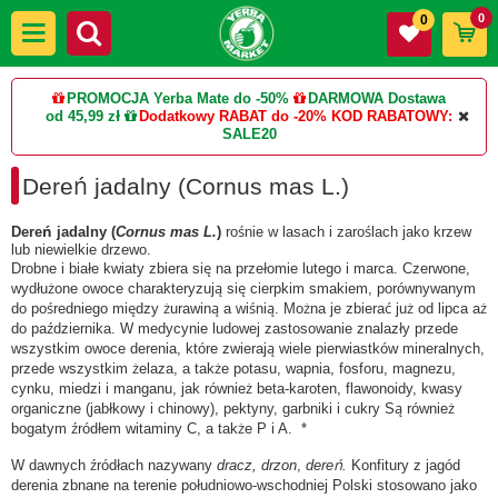
0
0
PROMOCJA Yerba Mate do -50%
DARMOWA Dostawa
od 45,99 zł
Dodatkowy RABAT do -20%
KOD RABATOWY:
SALE20
Dereń jadalny (Cornus mas L.)
Dereń jadalny (
Cornus mas L.
)
rośnie w lasach i zaroślach jako krzew
lub niewielkie drzewo.
Drobne i białe kwiaty zbiera się na przełomie lutego i marca. Czerwone,
wydłużone owoce charakteryzują się cierpkim smakiem, porównywanym
do pośredniego między żurawiną a wiśnią. Można je zbierać już od lipca aż
do października. W medycynie ludowej
zastosowanie
znalazły przede
wszystkim owoce derenia, które zwierają wiele pierwiastków mineralnych,
przede wszystkim żelaza, a także potasu, wapnia, fosforu, magnezu,
cynku, miedzi i manganu, jak również beta-karoten, flawonoidy, kwasy
organiczne (jabłkowy i chinowy), pektyny, garbniki i cukry Są również
bogatym źródłem witaminy C, a także P i A. *
W dawnych źródłach nazywany
dracz, drzon
,
dereń.
Konfitury z jagód
derenia zbnane na terenie południowo-wschodniej Polski stosowano jako