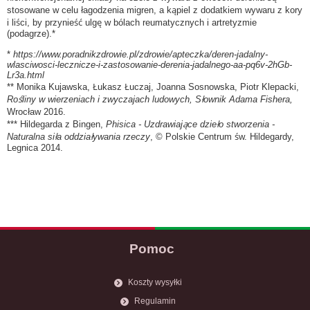
stosowane w celu łagodzenia migren, a kąpiel z dodatkiem wywaru z kory
i liści, by przynieść ulgę w bólach reumatycznych i artretyzmie
(podagrze).*
*
https://www.poradnikzdrowie.pl/zdrowie/apteczka/deren-jadalny-
wlasciwosci-lecznicze-i-zastosowanie-derenia-jadalnego-aa-pq6v-2hGb-
Lr3a.html
** Monika Kujawska, Łukasz Łuczaj, Joanna Sosnowska, Piotr Klepacki,
Rośliny w wierzeniach i zwyczajach ludowych, Słownik Adama Fishera,
Wrocław 2016.
*** Hildegarda z Bingen,
Phisica - Uzdrawiające dzieło stworzenia -
Naturalna siła oddziaływania rzeczy
, © Polskie Centrum św. Hildegardy,
Legnica 2014.
Pomoc
Koszty wysyłki
Regulamin