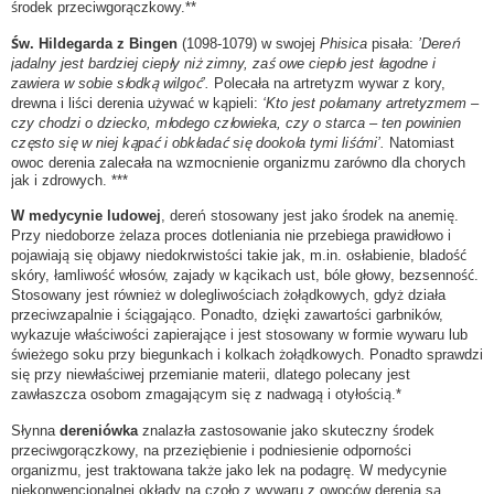
środek przeciwgorączkowy.**
Św. Hildegarda z Bingen
(1098-1079) w swojej
Phisica
pisała:
’Dereń
jadalny jest bardziej ciepły niż zimny, zaś owe ciepło jest łagodne i
zawiera w sobie słodką wilgoć’.
Polecała na artretyzm wywar z kory,
drewna i liści derenia używać w kąpieli:
‘Kto jest połamany artretyzmem –
czy chodzi o dziecko, młodego człowieka, czy o starca – ten powinien
często się w niej kąpać i obkładać się dookoła tymi liśćmi’.
Natomiast
owoc derenia zalecała na wzmocnienie organizmu zarówno dla chorych
jak i zdrowych. ***
W medycynie ludowej
, dereń stosowany jest jako środek na anemię.
Przy niedoborze żelaza proces dotleniania nie przebiega prawidłowo i
pojawiają się objawy niedokrwistości takie jak, m.in. osłabienie, bladość
skóry, łamliwość włosów, zajady w kącikach ust, bóle głowy, bezsenność.
Stosowany jest również w dolegliwościach żołądkowych, gdyż działa
przeciwzapalnie i ściągająco. Ponadto, dzięki zawartości garbników,
wykazuje właściwości zapierające i jest stosowany w formie wywaru lub
świeżego soku przy biegunkach i kolkach żołądkowych. Ponadto sprawdzi
się przy niewłaściwej przemianie materii, dlatego polecany jest
zawłaszcza osobom zmagającym się z nadwagą i otyłością.*
Słynna
dereniówka
znalazła zastosowanie jako skuteczny środek
przeciwgorączkowy, na przeziębienie i podniesienie odporności
organizmu, jest traktowana także jako lek na podagrę. W medycynie
niekonwencjonalnej okłady na czoło z wywaru z owoców derenia są