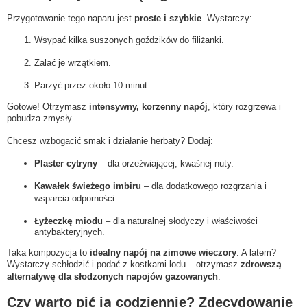
Przygotowanie tego naparu jest
proste i szybkie
. Wystarczy:
Wsypać kilka suszonych goździków do filiżanki.
Zalać je wrzątkiem.
Parzyć przez około 10 minut.
Gotowe! Otrzymasz
intensywny, korzenny napój
, który rozgrzewa i
pobudza zmysły.
Chcesz wzbogacić smak i działanie herbaty? Dodaj:
Plaster cytryny
– dla orzeźwiającej, kwaśnej nuty.
Kawałek świeżego imbiru
– dla dodatkowego rozgrzania i
wsparcia odporności.
Łyżeczkę miodu
– dla naturalnej słodyczy i właściwości
antybakteryjnych.
Taka kompozycja to
idealny napój na zimowe wieczory
. A latem?
Wystarczy schłodzić i podać z kostkami lodu – otrzymasz
zdrowszą
alternatywę dla słodzonych napojów gazowanych
.
Czy warto pić ją codziennie? Zdecydowanie