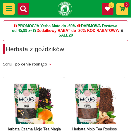
0
0
PROMOCJA Yerba Mate do -50%
DARMOWA Dostawa
od 45,99 zł
Dodatkowy RABAT do -20%
KOD RABATOWY:
SALE20
Herbata z goździków
po cenie rosnąco
Sortuj
Herbata Czarna Mojo Tea Magia
Herbata Mojo Tea Rooibos