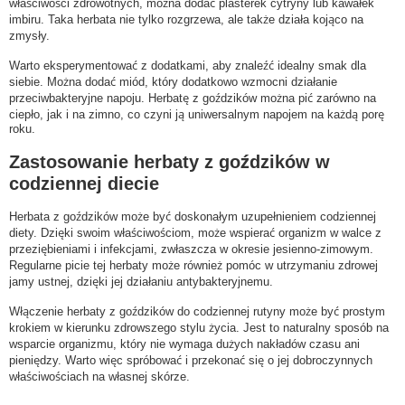
właściwości zdrowotnych, można dodać plasterek cytryny lub kawałek
imbiru. Taka herbata nie tylko rozgrzewa, ale także działa kojąco na
zmysły.
Warto eksperymentować z dodatkami, aby znaleźć idealny smak dla
siebie. Można dodać miód, który dodatkowo wzmocni działanie
przeciwbakteryjne napoju. Herbatę z goździków można pić zarówno na
ciepło, jak i na zimno, co czyni ją uniwersalnym napojem na każdą porę
roku.
Zastosowanie herbaty z goździków w
codziennej diecie
Herbata z goździków może być doskonałym uzupełnieniem codziennej
diety. Dzięki swoim właściwościom, może wspierać organizm w walce z
przeziębieniami i infekcjami, zwłaszcza w okresie jesienno-zimowym.
Regularne picie tej herbaty może również pomóc w utrzymaniu zdrowej
jamy ustnej, dzięki jej działaniu antybakteryjnemu.
Włączenie herbaty z goździków do codziennej rutyny może być prostym
krokiem w kierunku zdrowszego stylu życia. Jest to naturalny sposób na
wsparcie organizmu, który nie wymaga dużych nakładów czasu ani
pieniędzy. Warto więc spróbować i przekonać się o jej dobroczynnych
właściwościach na własnej skórze.