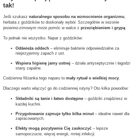
tak!
Jeśli szukasz
naturalnego sposobu na wzmocnienie organizmu
,
herbata z goździków to doskonały wybór. Szczególnie w sezonie
jesienno-zimowym może pomóc w walce z
przeziębieniem i grypą
.
To jednak nie wszystko. Napar z goździków:
Odświeża oddech
– eliminuje bakterie odpowiedzialne za
nieprzyjemny zapach z ust.
Wspiera higienę jamy ustnej
– działa antyseptycznie i łagodzi
stany zapalne.
Codzienna filiżanka tego naparu to
mały rytuał o wielkiej mocy
.
Dlaczego warto włączyć go do codziennej rutyny? Oto kilka powodów:
Składniki są tanie i łatwo dostępne
– goździki znajdziesz w
każdej kuchni.
Przygotowanie zajmuje tylko kilka minut
– idealne nawet dla
zapracowanych.
Efekty mogą pozytywnie Cię zaskoczyć
– lepsze
samopoczucie, więcej energii, mniej infekcji.