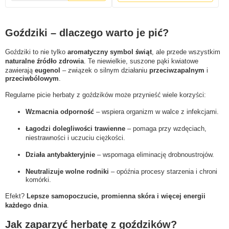
Goździki – dlaczego warto je pić?
Goździki to nie tylko
aromatyczny symbol świąt
, ale przede wszystkim
naturalne źródło zdrowia
. Te niewielkie, suszone pąki kwiatowe
zawierają
eugenol
– związek o silnym działaniu
przeciwzapalnym
i
przeciwbólowym
.
Regularne picie herbaty z goździków może przynieść wiele korzyści:
Wzmacnia odporność
– wspiera organizm w walce z infekcjami.
Łagodzi dolegliwości trawienne
– pomaga przy wzdęciach,
niestrawności i uczuciu ciężkości.
Działa antybakteryjnie
– wspomaga eliminację drobnoustrojów.
Neutralizuje wolne rodniki
– opóźnia procesy starzenia i chroni
komórki.
Efekt?
Lepsze samopoczucie, promienna skóra i więcej energii
każdego dnia
.
Jak zaparzyć herbatę z goździków?