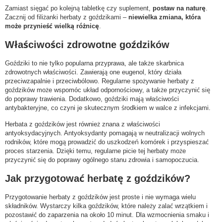
Zamiast sięgać po kolejną tabletkę czy suplement,
postaw na naturę
.
Zacznij od filiżanki herbaty z goździkami –
niewielka zmiana, która
może przynieść wielką różnicę
.
Właściwości zdrowotne goździków
Goździki to nie tylko popularna przyprawa, ale także skarbnica
zdrowotnych właściwości. Zawierają one eugenol, który działa
przeciwzapalnie i przeciwbólowo. Regularne spożywanie herbaty z
goździków może wspomóc układ odpornościowy, a także przyczynić się
do poprawy trawienia. Dodatkowo, goździki mają właściwości
antybakteryjne, co czyni je skutecznym środkiem w walce z infekcjami.
Herbata z goździków jest również znana z właściwości
antyoksydacyjnych. Antyoksydanty pomagają w neutralizacji wolnych
rodników, które mogą prowadzić do uszkodzeń komórek i przyspieszać
proces starzenia. Dzięki temu, regularne picie tej herbaty może
przyczynić się do poprawy ogólnego stanu zdrowia i samopoczucia.
Jak przygotować herbatę z goździków?
Przygotowanie herbaty z goździków jest proste i nie wymaga wielu
składników. Wystarczy kilka goździków, które należy zalać wrzątkiem i
pozostawić do zaparzenia na około 10 minut. Dla wzmocnienia smaku i