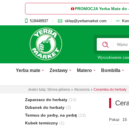
PROMOCJA Yerba Mate do 
518448937
sklep@yerbamarket.com
Kon
Wyszukiwanie za
Yerba mate
Zestawy
Matero
Bombilla
Jesteś tutaj:
Strona główna
Akcesoria
Ceramika do herbaty
Zaparzacz do herbaty
(14)
Cera
Dzbanek do herbaty
(3)
Termos do yerby, na yerbę
(13)
15
Pokaż
Kubek termiczny
(1)