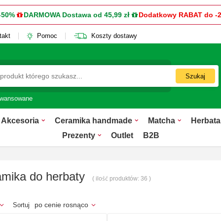
-50%
DARMOWA Dostawa od 45,99 zł
Dodatkowy RABAT do -
takt
Pomoc
Koszty dostawy
Szukaj
awansowane
Akcesoria
Ceramika handmade
Matcha
Herbata
Prezenty
Outlet
B2B
mika do herbaty
( ilość produktów:
36
)
po cenie rosnąco
Sortuj