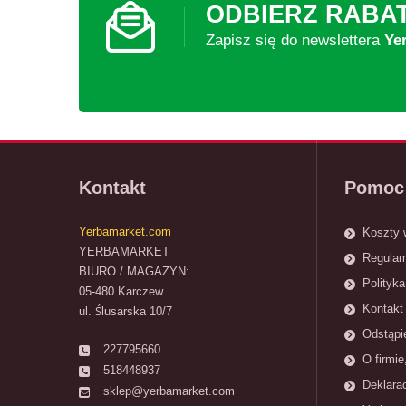
ODBIERZ RABA
Zapisz się do newslettera
Ye
Kontakt
Pomoc
Yerbamarket.com
Koszty 
YERBAMARKET
Regulam
BIURO / MAGAZYN:
Polityka
05-480 Karczew
Kontakt 
ul. Ślusarska 10/7
Odstąpi
227795660
O firmie
518448937
Deklara
sklep@yerbamarket.com