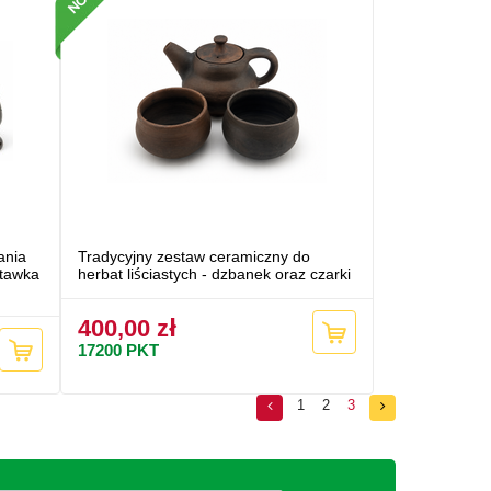
ania
Tradycyjny zestaw ceramiczny do
stawka
herbat liściastych - dzbanek oraz czarki
400,00 zł
17200
PKT
1
2
3