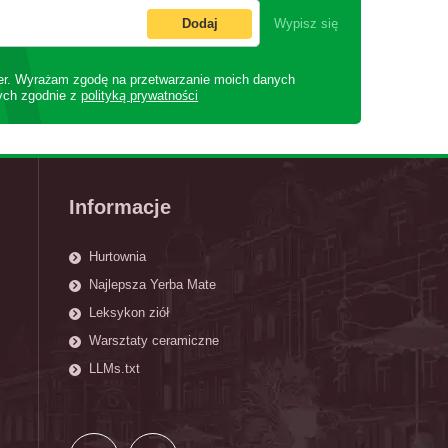
Dodaj
Wypisz się
er. Wyrażam zgodę na przetwarzanie moich danych
ych zgodnie z
polityką prywatności
Informacje
Hurtownia
Najlepsza Yerba Mate
Leksykon ziół
Warsztaty ceramiczne
LLMs.txt