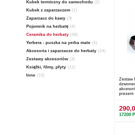
Kubek termiczny do samochodu
(1)
Kubek z zaparzaczem
(1)
Zaparzacz do kawy
(3)
Pojemnik na herbatę
(4)
Ceramika do herbaty
(36)
Yerbera - puszka na yerba mate
(4)
Akcesoria i zaparzacze do herbaty
(24)
Zestawy akcesoriów
(3)
Książki, filmy, płyty
(12)
Inne
(10)
Zestaw 
dzwonec
akcesor
prezent
290,0
17200
P