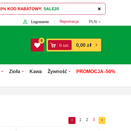
20%
KOD RABATOWY:
SALE20
Rejestracja
PLN
Logowanie
0
0,00 zł
0
szt.
Zioła
Kawa
Żywność
PROMOCJA -50%
1
2
3