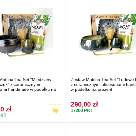
Matcha Tea Set "Miedziany
Zestaw Matcha Tea Set "Ludowe P
zek" z ceramicznymi
z ceramicznymi akcesoriami han
iami handmade w pudełku na
w pudełku na prezent
290,00 zł
0 zł
17200
PKT
KT