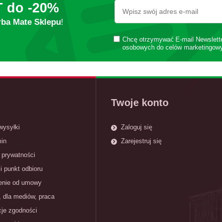
T do
-20%
rba Mate Sklepu
!
Chcę otrzymywać E-mail Newslett
osobowych do celów marketingow
Twoje konto
wysyłki
Zaloguj się
in
Zarejestruj się
 prywatności
i punkt odbioru
enie od umowy
, dla mediów, praca
cje zgodności