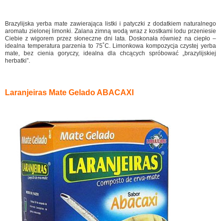
Brazylijska yerba mate zawierająca listki i patyczki z dodatkiem naturalnego
aromatu zielonej limonki. Zalana zimną wodą wraz z kostkami lodu przeniesie
Ciebie z wigorem przez słoneczne dni lata. Doskonała również na ciepło –
idealna temperatura parzenia to 75˚C. Limonkowa kompozycja czystej yerba
mate, bez cienia goryczy, idealna dla chcących spróbować „brazylijskiej
herbatki”.
Laranjeiras Mate Gelado ABACAXI