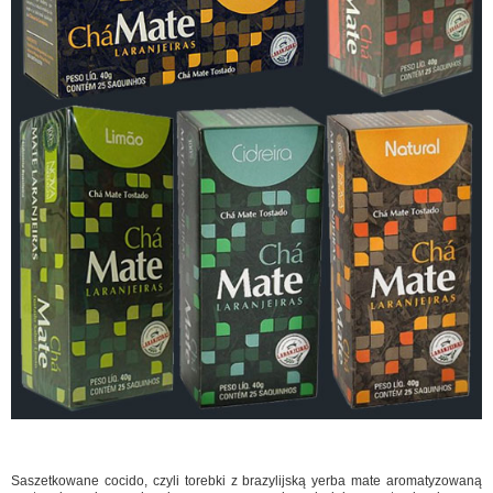
Saszetkowane cocido, czyli torebki z brazylijską yerba mate aromatyzowaną