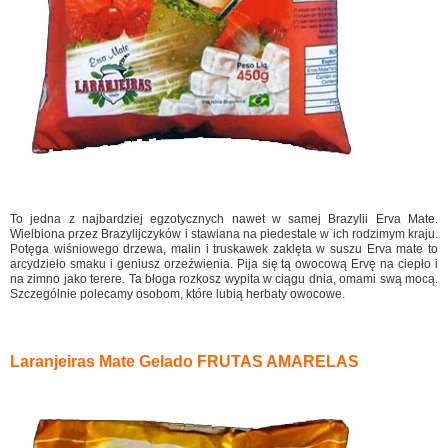
To jedna z najbardziej egzotycznych nawet w samej Brazylii Erva Mate.
Wielbiona przez Brazylijczyków i stawiana na piedestale w ich rodzimym kraju.
Potęga wiśniowego drzewa, malin i truskawek zaklęta w suszu Erva mate to
arcydzieło smaku i geniusz orzeźwienia. Pija się tą owocową Ervę na ciepło i
na zimno jako terere. Ta błoga rozkosz wypita w ciągu dnia, omami swą mocą.
Szczególnie polecamy osobom, które lubią herbaty owocowe.
Laranjeiras Mate Gelado FRUTAS AMARELAS