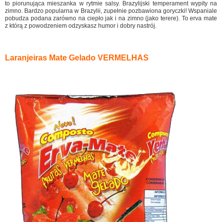
to piorunująca mieszanka w rytmie salsy. Brazylijski temperament wypity na
zimno. Bardzo popularna w Brazylii, zupełnie pozbawiona goryczki! Wspaniale
pobudza podana zarówno na ciepło jak i na zimno (jako terere). To erva mate
z którą z powodzeniem odzyskasz humor i dobry nastrój.
Laranjeiras Mate Gelado VERMELHAS