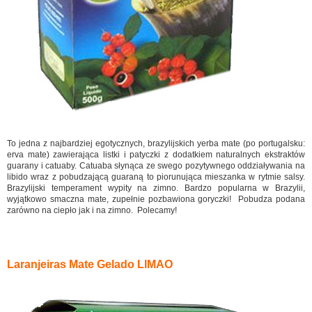
To jedna z najbardziej egotycznych, brazylijskich yerba mate (po portugalsku:
erva mate) zawierająca listki i patyczki z dodatkiem naturalnych ekstraktów
guarany i catuaby. Catuaba słynąca ze swego pozytywnego oddziaływania na
libido wraz z pobudzającą guaraną to piorunująca mieszanka w rytmie salsy.
Brazylijski temperament wypity na zimno. Bardzo popularna w Brazylii,
wyjątkowo smaczna mate, zupełnie pozbawiona goryczki! Pobudza podana
zarówno na ciepło jak i na zimno. Polecamy!
Laranjeiras Mate Gelado LIMAO