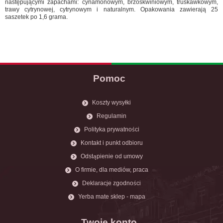
następującymi zapachami: cynamonowym, brzoskwiniowym, truskawkowym,
trawy cytrynowej, cytrynowym i naturalnym. Opakowania zawierają 25
saszetek po 1,6 grama.
Pomoc
Koszty wysyłki
Regulamin
Polityka prywatności
Kontakt i punkt odbioru
Odstąpienie od umowy
O firmie, dla mediów, praca
Deklaracje zgodności
Yerba mate sklep - mapa
Twoje konto