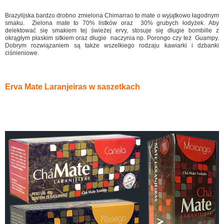
Brazylijska bardzo drobno zmielona Chimarrao to mate o wyjątkowo łagodnym
smaku. Zielona mate to 70% listków oraz 30% grubych łodyżek. Aby
delektować się smakiem tej świeżej ervy, stosuje się długie bombille z
okrągłym płaskim sitkiem oraz długie naczynia np. Porongo czy też Guampy.
Dobrym rozwiązaniem są także wszelkiego rodzaju kawiarki i dzbanki
ciśnieniowe.
Erva Mate Laranjeiras w saszetkach