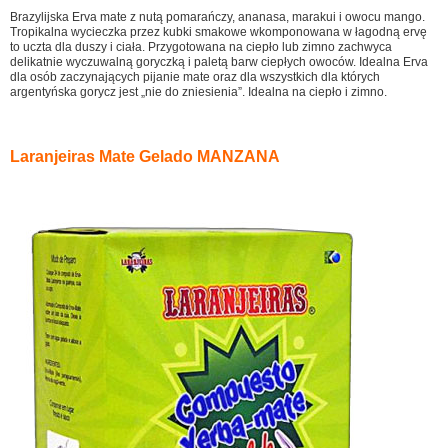
Brazylijska Erva mate z nutą pomarańczy, ananasa, marakui i owocu mango.
Tropikalna wycieczka przez kubki smakowe wkomponowana w łagodną ervę
to uczta dla duszy i ciała. Przygotowana na ciepło lub zimno zachwyca
delikatnie wyczuwalną goryczką i paletą barw ciepłych owoców. Idealna Erva
dla osób zaczynających pijanie mate oraz dla wszystkich dla których
argentyńska gorycz jest „nie do zniesienia”. Idealna na ciepło i zimno.
Laranjeiras Mate Gelado MANZANA