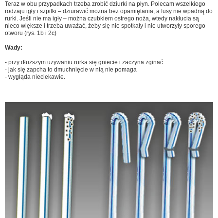
Teraz w obu przypadkach trzeba zrobić dziurki na płyn. Polecam wszelkiego
rodzaju igły i szpilki – dziurawić można bez opamiętania, a fusy nie wpadną do
rurki. Jeśli nie ma igły – można czubkiem ostrego noża, wtedy nakłucia są
nieco większe i trzeba uważać, żeby się nie spotkały i nie utworzyły sporego
otworu (rys. 1b i 2c)
Wady:
- przy dłuższym używaniu rurka się gniecie i zaczyna zginać
- jak się zapcha to dmuchnięcie w nią nie pomaga
- wygląda nieciekawie.