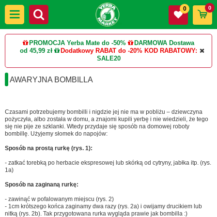
0
0
PROMOCJA Yerba Mate do -50%
DARMOWA Dostawa
od 45,99 zł
Dodatkowy RABAT do -20%
KOD RABATOWY:
SALE20
AWARYJNA BOMBILLA
Czasami potrzebujemy bombilli i nigdzie jej nie ma w pobliżu – dziewczyna
pożyczyła, albo została w domu, a znajomi kupili yerbę i nie wiedzieli, że tego
się nie pije ze szklanki. Wtedy przydaje się sposób na domowej roboty
bombillę. Użyjemy słomek do napojów:
Sposób na prostą rurkę (rys. 1):
- zatkać torebką po herbacie ekspresowej lub skórką od cytryny, jabłka itp. (rys.
1a)
Sposób na zaginaną rurkę:
- zawinąć w pofalowanym miejscu (rys. 2)
- 1cm krótszego końca zaginamy dwa razy (rys. 2a) i owijamy drucikiem lub
nitką (rys. 2b). Tak przygotowana rurka wygląda prawie jak bombilla :)