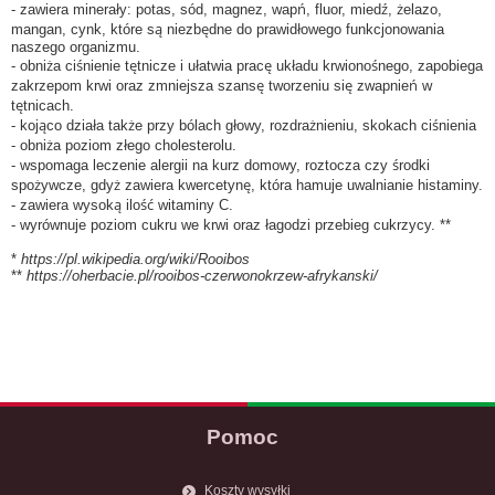
- zawiera minerały: potas, sód, magnez, wapń, fluor, miedź, żelazo,
mangan, cynk, które są niezbędne do prawidłowego funkcjonowania
naszego organizmu.
- obniża ciśnienie tętnicze i ułatwia pracę układu krwionośnego, zapobiega
zakrzepom krwi oraz zmniejsza szansę tworzeniu się zwapnień w
tętnicach.
- kojąco działa także przy bólach głowy, rozdrażnieniu, skokach ciśnienia
- obniża poziom złego cholesterolu.
- wspomaga leczenie alergii na kurz domowy, roztocza czy środki
spożywcze, gdyż zawiera kwercetynę, która hamuje uwalnianie histaminy.
- zawiera wysoką ilość witaminy C.
- wyrównuje poziom cukru we krwi oraz łagodzi przebieg cukrzycy. **
*
https://pl.wikipedia.org/wiki/Rooibos
**
https://oherbacie.pl/rooibos-czerwonokrzew-afrykanski/
Pomoc
Koszty wysyłki