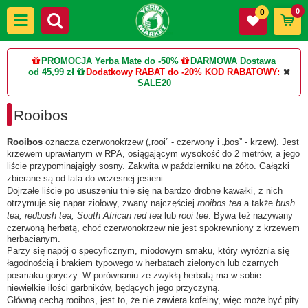
0
0
PROMOCJA Yerba Mate do -50%
DARMOWA Dostawa
od 45,99 zł
Dodatkowy RABAT do -20%
KOD RABATOWY:
SALE20
Rooibos
Rooibos
oznacza czerwonokrzew („rooi” - czerwony i „bos” - krzew). Jest
krzewem uprawianym w RPA, osiągającym wysokość do 2 metrów, a jego
liście przypominająigły sosny. Zakwita w październiku na żółto. Gałązki
zbierane są od lata do wczesnej jesieni.
Dojrzałe liście po ususzeniu tnie się na bardzo drobne kawałki, z nich
otrzymuje się napar ziołowy, zwany najczęściej
rooibos tea
a także
bush
tea, redbush tea, South African red tea
lub
rooi tee
. Bywa też nazywany
czerwoną herbatą, choć czerwonokrzew nie jest spokrewniony z krzewem
herbacianym.
Parzy się napój o specyficznym, miodowym smaku, który wyróżnia się
łagodnością i brakiem typowego w herbatach zielonych lub czarnych
posmaku goryczy. W porównaniu ze zwykłą herbatą ma w sobie
niewielkie ilości garbników, będących jego przyczyną.
Główną cechą rooibos, jest to, że nie zawiera kofeiny, więc może być pity