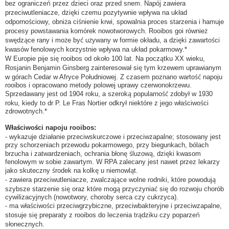
bez ograniczeń przez dzieci oraz przed snem. Napój zawiera
przeciwutleniacze, dzięki czemu pozytywnie wpływa na układ
odpornościowy, obniża ciśnienie krwi, spowalnia proces starzenia i hamuje
procesy powstawania komórek nowotworowych. Rooibos goi również
swędzące rany i może być używany w formie okładu, a dzięki zawartości
kwasów fenolowych korzystnie wpływa na układ pokarmowy.*
W Europie pije się rooibos od około 100 lat. Na początku XX wieku,
Rosjanin Benjamin Ginsberg zainteresował się tym krzewem uprawianym
w górach Cedar w Afryce Południowej. Z czasem poznano wartość napoju
rooibos i opracowano metody polowej uprawy czerwonokrzewu.
Sprzedawany jest od 1904 roku, a szeroką popularność zdobył w 1930
roku, kiedy to dr P. Le Fras Nortier odkrył niektóre z jego właściwości
zdrowotnych.*
Właściwości napoju rooibos:
- wykazuje działanie przeciwskurczowe i przeciwzapalne; stosowany jest
przy schorzeniach przewodu pokarmowego, przy biegunkach, bólach
brzucha i zatwardzeniach, ochrania błonę śluzową, dzięki kwasom
fenolowym w sobie zawartym. W RPA zalecany jest nawet przez lekarzy
jako skuteczny środek na kolkę u niemowląt.
- zawiera przeciwutleniacze, zwalczające wolne rodniki, które powodują
szybsze starzenie się oraz które mogą przyczyniać się do rozwoju chorób
cywilizacyjnych (nowotwory, choroby serca czy cukrzyca).
- ma właściwości przeciwgrzybiczne, przeciwbakteryjne i przeciwzapalne,
stosuje się preparaty z rooibos do leczenia trądziku czy poparzeń
słonecznych.