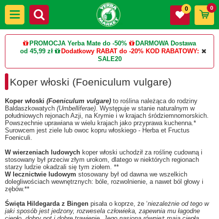
0
0
PROMOCJA Yerba Mate do -50%
DARMOWA Dostawa
od 45,99 zł
Dodatkowy RABAT do -20%
KOD RABATOWY:
SALE20
Koper włoski (Foeniculum vulgare)
Koper włoski
(Foeniculum vulgare)
to roślina należąca do rodziny
Baldaszkowatych
(Umbelliferae)
.
Występuje w stanie naturalnym w
południowych rejonach Azji, na Krymie i w krajach śródziemnomorskich.
Powszechnie uprawiana w wielu krajach jako przyprawa kuchenna.*
Surowcem jest ziele lub owoc kopru włoskiego - Herba et Fructus
Foeniculi.
W wierzeniach ludowych
koper włoski uchodził za roślinę cudowną i
stosowany był przeciw złym urokom, dlatego w niektórych regionach
starzy ludzie okadzali się tym ziołem. **
W lecznictwie ludowym
stosowany był od dawna we wszelkich
dolegliwościach wewnętrznych: bóle, rozwolnienie, a nawet ból głowy i
zębów.**
Święta Hildegarda z Bingen
pisała o koprze, że ‘
niezależnie od tego w
jaki sposób jest jedzony, rozwesela człowieka, zapewnia mu łagodne
ciepło, dobry pot i dobre trawienie. Jego nasiona również mają ciepłą