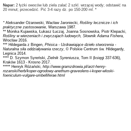
Napar:
2 łyżki owoców lub ziela zalać 2 szkl. wrzącej wody; odstawić na
20 minut; przecedzić. Pić 3-4 razy dz. po 150-200 ml. *
*
Aleksander Ożarowski, Wacław Jaroniecki,
Rośliny lecznicze i ich
praktyczne zastosowanie,
Warszawa 1987.
** Monika Kujawska, Łukasz Łuczaj, Joanna Sosnowska, Piotr Klepacki,
Rośliny w wierzeniach i zwyczajach ludowych, Słownik Adama Fishera,
Wrocław 2016.
*** Hildegarda z Bingen,
Phisica - Uzdrawiające dzieło stworzenia -
Naturalna siła oddziaływania rzeczy
, © Polskie Centrum św. Hildegardy,
Legnica 2014.
**** D. Szymon Syreński,
Zielnik Syreniusza
, Tom II (księgi 337-636),
Kraków 1613 - Krosno 2017.
***** Henryk Różański,
http://www.gramzdrowia.pl/arzt-henry-
rozanski/herb/koper-ogrodowy-anethum-graveolens-i-koper-wloski-
foeniculum-vulgare-umbelliferae.html