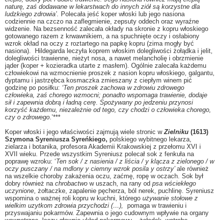
naturę, zaś dodawane w lekarstwach do innych ziół są korzystne dla
ludzkiego zdrowia’.
Polecała jeść koper włoski lub jego nasiona
codziennie na czczo na zaflegmienie, zepsuty oddech oraz wyraźne
widzenie. Na bezsenność zalecała okłady na skronie z kopru włoskiego
gotowanego razem z krwawnikiem, a na spuchnięte oczy i osłabiony
wzrok okład na oczy z roztartego na papkę kopru (zima mogły być
nasiona). Hildegarda leczyła koprem włoskim dolegliwości żołądka i jelit,
dolegliwości trawienne, nieżyt nosa, a nawet melancholię i obrzmienie
jąder (koper + kozieradka utarte z masłem). Ogólnie zalecała każdemu
człowiekowi na wzmocnienie proszek z nasion kopru włoskiego, galgantu,
dyptamu i jastrzębca kosmaczka zmieszany z ciepłym winem pić
godzinę po posiłku:
‘Ten proszek zachowa w zdrowiu zdrowego
człowieka, zaś chorego wzmocni; ponadto wspomaga trawienie, dodaje
sił i zapewnia dobrą i ładną cerę
.
Spożywany po jedzeniu przynosi
korzyść każdemu, niezależnie od tego, czy chodzi o człowieka chorego,
czy o zdrowego
.’***
Koper włoski i jego właściwości zajmują wiele stronic w
Zielniku
(1613)
Szymona Syreniusza Syreńkiego,
polskiego wybitnego lekarza,
zielarza i botanika, profesora Akademii Krakowskiej z przełomu XVI i
XVII wieku. Przede wszystkim Syreniusz polecał sok z fenkuła na
poprawę wzroku: ‘
Ten sok / z nasienia / z liścia / y klącza z zielonego / w
oczy pusczany / na mdlony y ciemny wzrok posila y ostrzy’
ale również
na wszelkie choroby zakażenia oczu, zaćmę, ropę w oczach. Sok był
dobry również na
chrobactwo
w uszach, na rany od
psa wściekłego
uczynione
, żołtaczke, zapalenie pęcherza, ból nerek, puchlinę. Syreniusz
wspomina o ważnej roli kopru w kuchni, którego
używanie stołowe z
wielkim uzytkom zdrowia przychodzi (…),
pomaga w trawieniu i
przyswajaniu pokarmów. Zapewnia o jego cudownym wpływie na organy