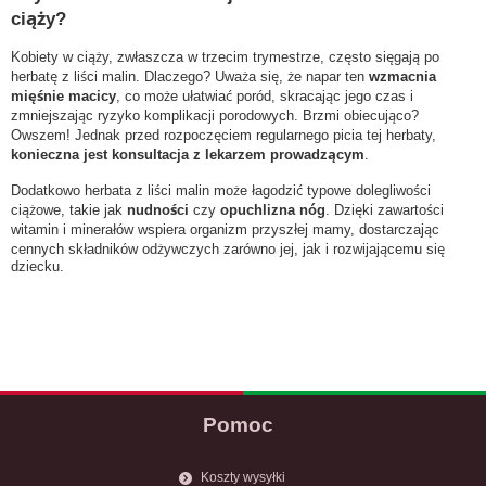
ciąży?
Kobiety w ciąży, zwłaszcza w trzecim trymestrze, często sięgają po
herbatę z liści malin. Dlaczego? Uważa się, że napar ten
wzmacnia
mięśnie macicy
, co może ułatwiać poród, skracając jego czas i
zmniejszając ryzyko komplikacji porodowych. Brzmi obiecująco?
Owszem! Jednak przed rozpoczęciem regularnego picia tej herbaty,
konieczna jest konsultacja z lekarzem prowadzącym
.
Dodatkowo herbata z liści malin może łagodzić typowe dolegliwości
ciążowe, takie jak
nudności
czy
opuchlizna nóg
. Dzięki zawartości
witamin i minerałów wspiera organizm przyszłej mamy, dostarczając
cennych składników odżywczych zarówno jej, jak i rozwijającemu się
dziecku.
Pomoc
Koszty wysyłki