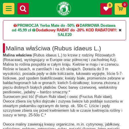
0
0
PROMOCJA Yerba Mate do -50%
DARMOWA Dostawa
od 45,99 zł
Dodatkowy RABAT do -20%
KOD RABATOWY:
SALE20
Malina właściwa (Rubus idaeus L.)
Malina właściwa
(Rubus idaeus L.) to krzew z rodziny Różowatych
(Rosaceae), występujący w Europie oraz północnej i zachodniej Azji.
Malina to roślina pospolita w całym kraju. Kwitnie w maju i w czerwcu.
Rośnie w lasach, w zaroślach i na ich skrajach. Dorasta do 3 m
wysokości, posiada pędy w dole kolczaste, łukowato wygięte, liście 5-7-
listkowe, pod spodem białofilcowate; kwiaty białe, promieniste zebrane w
baldachogronach lub w gronach; kielich 5-działkowy; korona złożona z
pięciu drobnych białych płatków. Owoc barwy czerwonej, wielokrotny
pestkowiec, jadalny – bardzo smaczny.*
Surowcem jest liść (Folium Rubi idaei) i owoc (Fructus Rubi idaei).
Owoce zbiera się tylko dojrzałe i zużywa świeże lub poddaje suszeniu w
otwartym piekarniku ogrzanym do temp. ok. 50o C. Liście i pędy
szczytowe zbiera się przed kwitnieniem lub w czasie kwitnięcia rośliny i
suszy w temp. 25-50o C.*
Owoce maliny zawierają kwasy organiczne, m.in. cytrynowy, jabłkowy,
salicylowy, pektyny, antocyjany, cukry, związki śluzowe, lotne związki