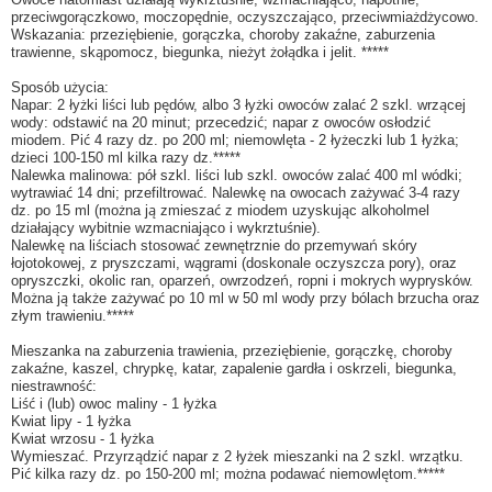
przeciwgorączkowo, moczopędnie, oczyszczająco, przeciwmiażdżycowo.
Wskazania: przeziębienie, gorączka, choroby zakaźne, zaburzenia
trawienne, skąpomocz, biegunka, nieżyt żołądka i jelit. *****
Sposób użycia:
Napar: 2 łyżki liści lub pędów, albo 3 łyżki owoców zalać 2 szkl. wrzącej
wody: odstawić na 20 minut; przecedzić; napar z owoców osłodzić
miodem. Pić 4 razy dz. po 200 ml; niemowlęta - 2 łyżeczki lub 1 łyżka;
dzieci 100-150 ml kilka razy dz.*****
Nalewka malinowa: pół szkl. liści lub szkl. owoców zalać 400 ml wódki;
wytrawiać 14 dni; przefiltrować. Nalewkę na owocach zażywać 3-4 razy
dz. po 15 ml (można ją zmieszać z miodem uzyskując alkoholmel
działający wybitnie wzmacniająco i wykrztuśnie).
Nalewkę na liściach stosować zewnętrznie do przemywań skóry
łojotokowej, z pryszczami, wągrami (doskonale oczyszcza pory), oraz
opryszczki, okolic ran, oparzeń, owrzodzeń, ropni i mokrych wyprysków.
Można ją także zażywać po 10 ml w 50 ml wody przy bólach brzucha oraz
złym trawieniu.*****
Mieszanka na zaburzenia trawienia, przeziębienie, gorączkę, choroby
zakaźne, kaszel, chrypkę, katar, zapalenie gardła i oskrzeli, biegunka,
niestrawność:
Liść i (lub) owoc maliny - 1 łyżka
Kwiat lipy - 1 łyżka
Kwiat wrzosu - 1 łyżka
Wymieszać. Przyrządzić napar z 2 łyżek mieszanki na 2 szkl. wrzątku.
Pić kilka razy dz. po 150-200 ml; można podawać niemowlętom.*****