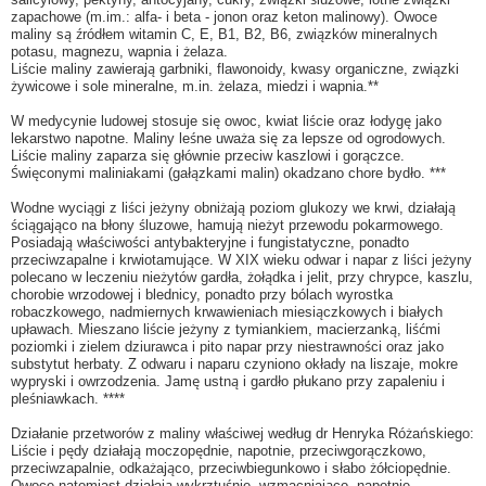
zapachowe (m.im.: alfa- i beta - jonon oraz keton malinowy). Owoce
maliny są źródłem witamin C, E, B1, B2, B6, związków mineralnych
potasu, magnezu, wapnia i żelaza.
Liście maliny zawierają garbniki, flawonoidy, kwasy organiczne, związki
żywicowe i sole mineralne, m.in. żelaza, miedzi i wapnia.**
W medycynie ludowej stosuje się owoc, kwiat liście oraz łodygę jako
lekarstwo napotne. Maliny leśne uważa się za lepsze od ogrodowych.
Liście maliny zaparza się głównie przeciw kaszlowi i gorączce.
Święconymi maliniakami (gałązkami malin) okadzano chore bydło. ***
Wodne wyciągi z liści jeżyny obniżają poziom glukozy we krwi, działają
ściągająco na błony śluzowe, hamują nieżyt przewodu pokarmowego.
Posiadają właściwości antybakteryjne i fungistatyczne, ponadto
przeciwzapalne i krwiotamujące. W XIX wieku odwar i napar z liści jeżyny
polecano w leczeniu nieżytów gardła, żołądka i jelit, przy chrypce, kaszlu,
chorobie wrzodowej i blednicy, ponadto przy bólach wyrostka
robaczkowego, nadmiernych krwawieniach miesiączkowych i białych
upławach. Mieszano liście jeżyny z tymiankiem, macierzanką, liśćmi
poziomki i zielem dziurawca i pito napar przy niestrawności oraz jako
substytut herbaty. Z odwaru i naparu czyniono okłady na liszaje, mokre
wypryski i owrzodzenia. Jamę ustną i gardło płukano przy zapaleniu i
pleśniawkach. ****
Działanie przetworów z maliny właściwej według dr Henryka Różańskiego:
Liście i pędy działają moczopędnie, napotnie, przeciwgorączkowo,
przeciwzapalnie, odkażająco, przeciwbiegunkowo i słabo żółciopędnie.
Owoce natomiast działają wykrztuśnie, wzmacniająco, napotnie,