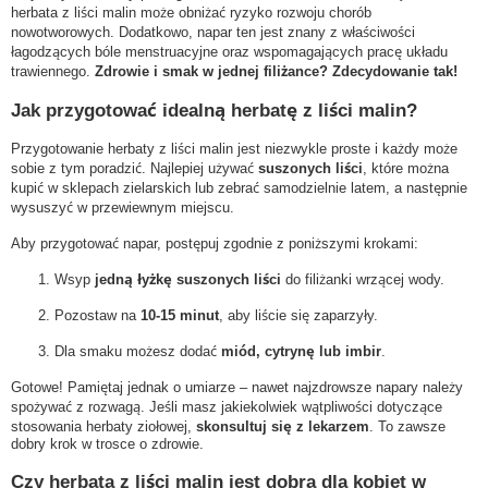
herbata z liści malin może obniżać ryzyko rozwoju chorób
nowotworowych. Dodatkowo, napar ten jest znany z właściwości
łagodzących bóle menstruacyjne oraz wspomagających pracę układu
trawiennego.
Zdrowie i smak w jednej filiżance? Zdecydowanie tak!
Jak przygotować idealną herbatę z liści malin?
Przygotowanie herbaty z liści malin jest niezwykle proste i każdy może
sobie z tym poradzić. Najlepiej używać
suszonych liści
, które można
kupić w sklepach zielarskich lub zebrać samodzielnie latem, a następnie
wysuszyć w przewiewnym miejscu.
Aby przygotować napar, postępuj zgodnie z poniższymi krokami:
Wsyp
jedną łyżkę suszonych liści
do filiżanki wrzącej wody.
Pozostaw na
10-15 minut
, aby liście się zaparzyły.
Dla smaku możesz dodać
miód, cytrynę lub imbir
.
Gotowe! Pamiętaj jednak o umiarze – nawet najzdrowsze napary należy
spożywać z rozwagą. Jeśli masz jakiekolwiek wątpliwości dotyczące
stosowania herbaty ziołowej,
skonsultuj się z lekarzem
. To zawsze
dobry krok w trosce o zdrowie.
Czy herbata z liści malin jest dobra dla kobiet w