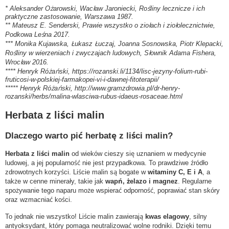
* Aleksander Ożarowski, Wacław Jaroniecki, Rośliny lecznicze i ich
praktyczne zastosowanie, Warszawa 1987.
** Mateusz E. Senderski, Prawie wszystko o ziołach i ziołolecznictwie,
Podkowa Leśna 2017.
*** Monika Kujawska, Łukasz Łuczaj, Joanna Sosnowska, Piotr Klepacki,
Rośliny w wierzeniach i zwyczajach ludowych, Słownik Adama Fishera,
Wrocław 2016.
**** Henryk Różański, https://rozanski.li/1134/lisc-jezyny-folium-rubi-
fruticosi-w-polskiej-farmakopei-vi-i-dawnej-fitoterapii/
***** Henryk Różański, http://www.gramzdrowia.pl/dr-henry-
rozanski/herbs/malina-wlasciwa-rubus-idaeus-rosaceae.html
Herbata z liści malin
Dlaczego warto pić herbatę z liści malin?
Herbata z liści malin
od wieków cieszy się uznaniem w medycynie
ludowej, a jej popularność nie jest przypadkowa. To prawdziwe źródło
zdrowotnych korzyści. Liście malin są bogate w
witaminy C, E i A
, a
także w cenne minerały, takie jak
wapń, żelazo i magnez
. Regularne
spożywanie tego naparu może wspierać odporność, poprawiać stan skóry
oraz wzmacniać kości.
To jednak nie wszystko! Liście malin zawierają
kwas elagowy
, silny
antyoksydant, który pomaga neutralizować wolne rodniki. Dzięki temu