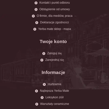
Kontakt i punkt odbioru
Odstąpienie od umowy
O firmie, dla mediów, praca
Deklaracje zgodności
Yerba mate sklep - mapa
Twoje konto
Zaloguj się
Zarejestruj się
Informacje
Hurtownia
Najlepsza Yerba Mate
Leksykon ziół
Warsztaty ceramiczne