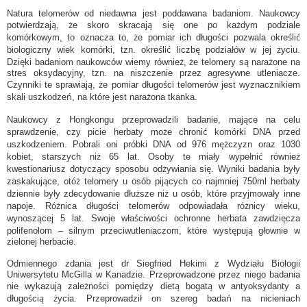
Natura telomerów od niedawna jest poddawana badaniom. Naukowcy
potwierdzają, że skoro skracają się one po każdym podziale
komórkowym, to oznacza to, że pomiar ich długości pozwala określić
biologiczny wiek komórki, tzn. określić liczbę podziałów w jej życiu.
Dzięki badaniom naukowców wiemy również, że telomery są narażone na
stres oksydacyjny, tzn. na niszczenie przez agresywne utleniacze.
Czynniki te sprawiają, że pomiar długości telomerów jest wyznacznikiem
skali uszkodzeń, na które jest narażona tkanka.
Naukowcy z Hongkongu przeprowadzili badanie, mające na celu
sprawdzenie, czy picie herbaty może chronić komórki DNA przed
uszkodzeniem. Pobrali oni próbki DNA od 976 mężczyzn oraz 1030
kobiet, starszych niż 65 lat. Osoby te miały wypełnić również
kwestionariusz dotyczący sposobu odżywiania się. Wyniki badania były
zaskakujące, otóż telomery u osób pijących co najmniej 750ml herbaty
dziennie były zdecydowanie dłuższe niż u osób, które przyjmowały inne
napoje. Różnica długości telomerów odpowiadała różnicy wieku,
wynoszącej 5 lat. Swoje właściwości ochronne herbata zawdzięcza
polifenolom – silnym przeciwutleniaczom, które występują głownie w
zielonej herbacie.
Odmiennego zdania jest dr Siegfried Hekimi z Wydziału Biologii
Uniwersytetu McGilla w Kanadzie. Przeprowadzone przez niego badania
nie wykazują zależności pomiędzy dietą bogatą w antyoksydanty a
długością życia. Przeprowadził on szereg badań na nicieniach