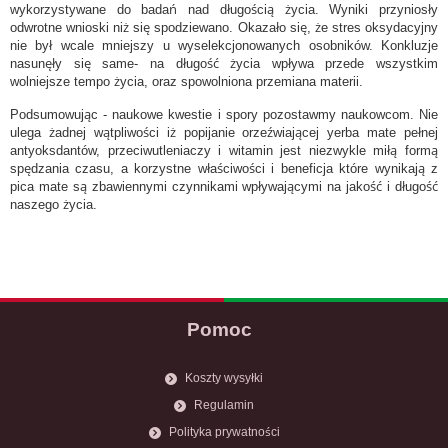
wykorzystywane do badań nad długością życia. Wyniki przyniosły
odwrotne wnioski niż się spodziewano. Okazało się, że stres oksydacyjny
nie był wcale mniejszy u wyselekcjonowanych osobników. Konkluzje
nasunęły się same- na długość życia wpływa przede wszystkim
wolniejsze tempo życia, oraz spowolniona przemiana materii.
Podsumowując - naukowe kwestie i spory pozostawmy naukowcom. Nie
ulega żadnej wątpliwości iż popijanie orzeźwiającej yerba mate pełnej
antyoksdantów, przeciwutleniaczy i witamin jest niezwykle miłą formą
spędzania czasu, a korzystne właściwości i beneficja które wynikają z
pica mate są zbawiennymi czynnikami wpływającymi na jakość i długość
naszego życia.
Pomoc
Koszty wysyłki
Regulamin
Polityka prywatności