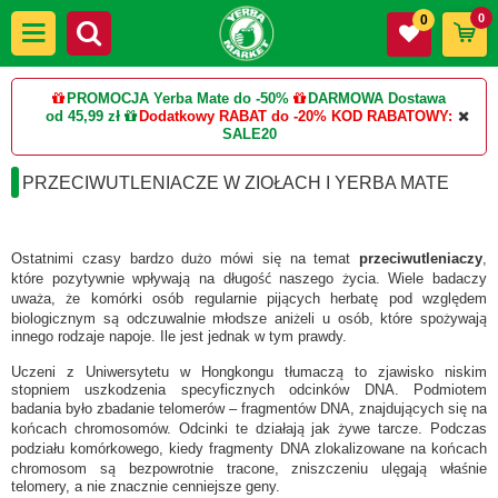
0
0
PROMOCJA Yerba Mate do -50%
DARMOWA Dostawa
od 45,99 zł
Dodatkowy RABAT do -20%
KOD RABATOWY:
SALE20
PRZECIWUTLENIACZE W ZIOŁACH I YERBA MATE
Ostatnimi czasy bardzo dużo mówi się na temat
przeciwutleniaczy
,
które pozytywnie wpływają na długość naszego życia. Wiele badaczy
uważa, że komórki osób regularnie pijących herbatę pod względem
biologicznym są odczuwalnie młodsze aniżeli u osób, które spożywają
innego rodzaje napoje. Ile jest jednak w tym prawdy.
Uczeni z Uniwersytetu w Hongkongu tłumaczą to zjawisko niskim
stopniem uszkodzenia specyficznych odcinków DNA. Podmiotem
badania było zbadanie telomerów – fragmentów DNA, znajdujących się na
końcach chromosomów. Odcinki te działają jak żywe tarcze. Podczas
podziału komórkowego, kiedy fragmenty DNA zlokalizowane na końcach
chromosom są bezpowrotnie tracone, zniszczeniu ulęgają właśnie
telomery, a nie znacznie cenniejsze geny.