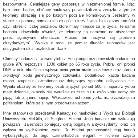
bezpowrotnie. Cenniejsze geny pozostają w niezmienionej formie. Idąc
tym torem badań, chińscy naukowcy potwierdzili że w związku z tym że
telomery skracają się po każdym podziale komórkowym Jesteśmy w
stanie za pomocą pomiaru ich długości określić wiek biologiczny komórki
czyli określić liczbę podziałów które miały miejsce za jej życia. Te same
badania udowodniły również, że telomery są narażone na niszczenie
przez agresywne utleniacze. Proces ten nazywa się „stresem
oksydacyjnym”. Wynika z tego, że pomiar długości telomerów jest
desygnatem skali uszkodzeń tkanki.
Chińscy badacze z Uniwersytetu z Hongkongu przeprowadzili badanie na
grupie 976 mężczyzn i 1030 kobiet po 65 roku życia. Pobrali oni próbki
DNA w celu określenia wpływu picia
yerba mate
na zdrowie oraz stanu i
„kondycji” kodu genetycznego człowieka. Dodatkowo, każda badana
osoba uzupełniła kwestionariusz dotyczący sposobu odżywiania się.
Wyniki ukazały że telomery osób pijących ponad 500ml naparu z yerba
mate dziennie, okazały się wyraźnie dłuższe niż u osób które yerby nie
pijają, lub piją inne napoje. Właściwości ochronne yerba mate zawdzięcza
polifenolom, które są silnym przeciwutleniaczem.
Inne stanowisko przedstawił Kanadyjski naukowiec z Wydziału Biologii
Uniwersytetu McGilla, dr Siegfries Hekimi. Jego badanie nie wykazują
powiązań i zależności pomiędzy dietą bogatą w antyoksydanty, oraz ich
wpływu na wydłużaniem życia. Dr. Hekimi przeprowadził ciąg badań
wykorzystując do tego Caenorhabditis elegant – nicienie często