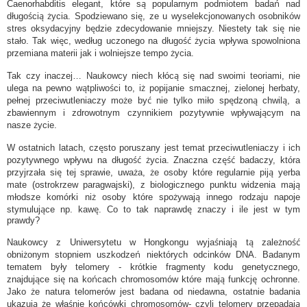
Caenorhabditis elegant, które są popularnym podmiotem badań nad
długością życia. Spodziewano się, ze u wyselekcjonowanych osobników
stres oksydacyjny będzie zdecydowanie mniejszy. Niestety tak się nie
stało. Tak więc, według uczonego na długość życia wpływa spowolniona
przemiana materii jak i wolniejsze tempo życia.
Tak czy inaczej… Naukowcy niech kłócą się nad swoimi teoriami, nie
ulega na pewno wątpliwości to, iż popijanie smacznej, zielonej herbaty,
pełnej przeciwutleniaczy może być nie tylko miło spędzoną chwilą, a
zbawiennym i zdrowotnym czynnikiem pozytywnie wpływającym na
nasze życie.
W ostatnich latach, często poruszany jest temat przeciwutleniaczy i ich
pozytywnego wpływu na długość życia. Znaczna część badaczy, która
przyjrzała się tej sprawie, uważa, że osoby które regularnie piją yerba
mate (ostrokrzew paragwajski), z biologicznego punktu widzenia mają
młodsze komórki niż osoby które spożywają innego rodzaju napoje
stymulujące np. kawę. Co to tak naprawdę znaczy i ile jest w tym
prawdy?
Naukowcy z Uniwersytetu w Hongkongu wyjaśniają tą zależność
obniżonym stopniem uszkodzeń niektórych odcinków DNA. Badanym
tematem były telomery - krótkie fragmenty kodu genetycznego,
znajdujące się na końcach chromosomów które mają funkcję ochronne.
Jako że natura telomerów jest badana od niedawna, ostatnie badania
ukazują że właśnie końcówki chromosomów- czyli telomery przepadają