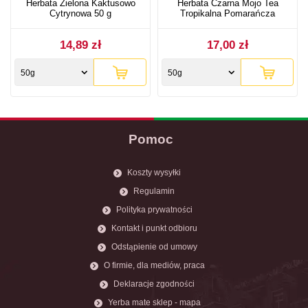
Herbata Zielona Kaktusowo
Herbata Czarna Mojo Tea
Cytrynowa 50 g
Tropikalna Pomarańcza
14,89 zł
17,00 zł
50g
50g
Pomoc
Koszty wysyłki
Regulamin
Polityka prywatności
Kontakt i punkt odbioru
Odstąpienie od umowy
O firmie, dla mediów, praca
Deklaracje zgodności
Yerba mate sklep - mapa