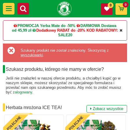
0
0
PROMOCJA Yerba Mate do -50%
DARMOWA Dostawa
od 45,99 zł
Dodatkowy RABAT do -20%
KOD RABATOWY:
SALE20
Szukany produkt nie został znaleziony. Skorzystaj z
wyszukiwarki
.
Szukasz produktu, którego nie mamy w ofercie?
Jeśli nie znalazłeś w naszej ofercie produktu, a chciałbyś kupić go w
naszym sklepie, możesz skorzystać ze specjalnego formularza i
przesłać nam opis szukanego przedmiotu. Aby móc to zrobić musisz
być
zalogowany
.
Herbata mrożona ICE TEA!
Zobacz wszystkie