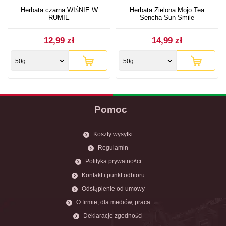
Herbata czarna WIŚNIE W
Herbata Zielona Mojo Tea
RUMIE
Sencha Sun Smile
12,99 zł
14,99 zł
50g
50g
Pomoc
Koszty wysyłki
Regulamin
Polityka prywatności
Kontakt i punkt odbioru
Odstąpienie od umowy
O firmie, dla mediów, praca
Deklaracje zgodności