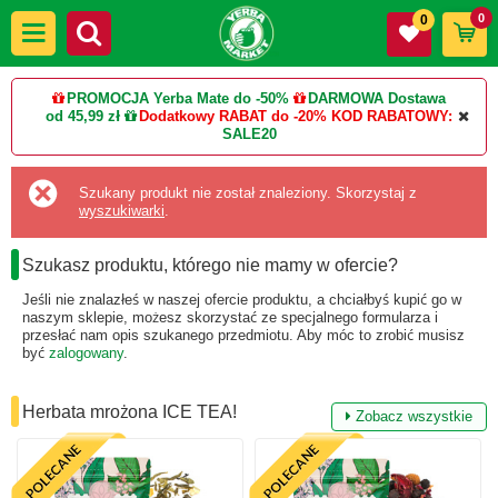
0
0
PROMOCJA Yerba Mate do -50%
DARMOWA Dostawa
od 45,99 zł
Dodatkowy RABAT do -20%
KOD RABATOWY:
SALE20
Szukany produkt nie został znaleziony. Skorzystaj z
wyszukiwarki
.
Szukasz produktu, którego nie mamy w ofercie?
Jeśli nie znalazłeś w naszej ofercie produktu, a chciałbyś kupić go w
naszym sklepie, możesz skorzystać ze specjalnego formularza i
przesłać nam opis szukanego przedmiotu. Aby móc to zrobić musisz
być
zalogowany
.
Herbata mrożona ICE TEA!
Zobacz wszystkie