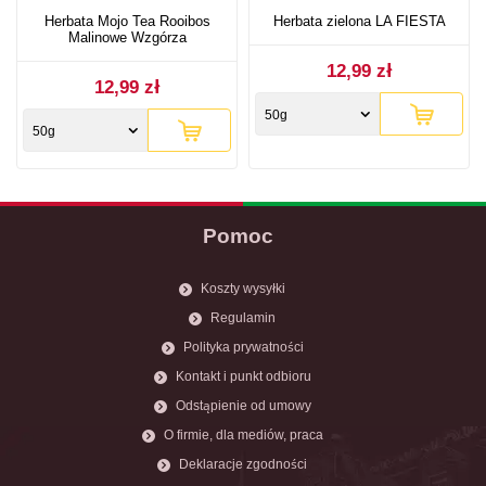
Herbata Mojo Tea Rooibos
Herbata zielona LA FIESTA
Malinowe Wzgórza
12,99 zł
12,99 zł
50g
50g
Pomoc
Koszty wysyłki
Regulamin
Polityka prywatności
Kontakt i punkt odbioru
Odstąpienie od umowy
O firmie, dla mediów, praca
Deklaracje zgodności