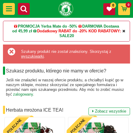
0
0
PROMOCJA Yerba Mate do -50%
DARMOWA Dostawa
od 45,99 zł
Dodatkowy RABAT do -20%
KOD RABATOWY:
SALE20
Szukany produkt nie został znaleziony. Skorzystaj z
wyszukiwarki
.
Szukasz produktu, którego nie mamy w ofercie?
Jeśli nie znalazłeś w naszej ofercie produktu, a chciałbyś kupić go w
naszym sklepie, możesz skorzystać ze specjalnego formularza i
przesłać nam opis szukanego przedmiotu. Aby móc to zrobić musisz
być
zalogowany
.
Herbata mrożona ICE TEA!
Zobacz wszystkie