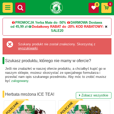
0
0
PROMOCJA Yerba Mate do -50%
DARMOWA Dostawa
od 45,99 zł
Dodatkowy RABAT do -20%
KOD RABATOWY:
SALE20
Szukany produkt nie został znaleziony. Skorzystaj z
wyszukiwarki
.
Szukasz produktu, którego nie mamy w ofercie?
Jeśli nie znalazłeś w naszej ofercie produktu, a chciałbyś kupić go w
naszym sklepie, możesz skorzystać ze specjalnego formularza i
przesłać nam opis szukanego przedmiotu. Aby móc to zrobić musisz
być
zalogowany
.
Herbata mrożona ICE TEA!
Zobacz wszystkie