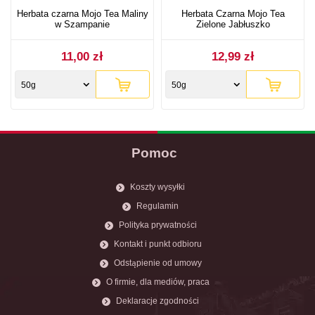
Herbata czarna Mojo Tea Maliny
Herbata Czarna Mojo Tea
w Szampanie
Zielone Jabłuszko
11,00 zł
12,99 zł
50g
50g
Pomoc
Koszty wysyłki
Regulamin
Polityka prywatności
Kontakt i punkt odbioru
Odstąpienie od umowy
O firmie, dla mediów, praca
Deklaracje zgodności