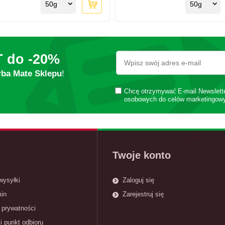
50g
50g
T do
-20%
rba Mate Sklepu
!
Chcę otrzymywać E-mail Newslett
osobowych do celów marketingow
Twoje konto
wysyłki
Zaloguj się
in
Zarejestruj się
 prywatności
i punkt odbioru