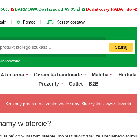
-50%
DARMOWA Dostawa od 45,99 zł
Dodatkowy RABAT do -
takt
Pomoc
Koszty dostawy
Szukaj
awansowane
Akcesoria
Ceramika handmade
Matcha
Herbata
Prezenty
Outlet
B2B
Szukany produkt nie został znaleziony. Skorzystaj z
wyszukiwarki
.
mamy w ofercie?
łbyś kupić go w naszym sklepie, możesz skorzystać ze specjalnego for