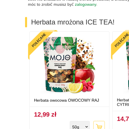
móc to zrobić musisz być
zalogowany
.
Herbata mrożona ICE TEA!
Herba
Herbata owocowa OWOCOWY RAJ
CYTRU
12,99 zł
14,7
50g