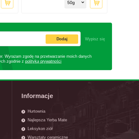
50g
Dodaj
Wypisz się
er. Wyrażam zgodę na przetwarzanie moich danych
ych zgodnie z
polityką prywatności
Informacje
Hurtownia
Najlepsza Yerba Mate
Leksykon ziół
Warsztaty ceramiczne