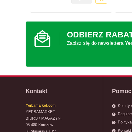
ODBIERZ RABA
Zapisz się do newslettera
Ye
Kontakt
Pomoc
Yerbamarket.com
Koszty 
YERBAMARKET
Regulam
BIURO / MAGAZYN:
Polityka
05-480 Karczew
Kontakt 
ul. Ślusarska 10/7