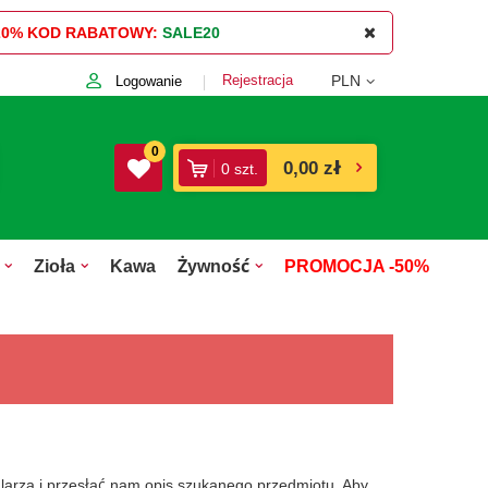
20%
KOD RABATOWY:
SALE20
Rejestracja
PLN
Logowanie
0
0,00 zł
0
szt.
Zioła
Kawa
Żywność
PROMOCJA -50%
mularza i przesłać nam opis szukanego przedmiotu. Aby