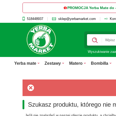
PROMOCJA Yerba Mate do 
518448937
sklep@yerbamarket.com
Kon
Wyszukiwanie za
Yerba mate
Zestawy
Matero
Bombilla
Szukasz produktu, którego nie 
Jeśli nie znalazłeś w naszej ofercie produktu, a chcia