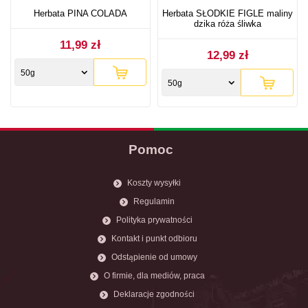
Herbata PINA COLADA
Herbata SŁODKIE FIGLE maliny
dzika róża śliwka
11,99 zł
12,99 zł
50g
50g
Pomoc
Koszty wysyłki
Regulamin
Polityka prywatności
Kontakt i punkt odbioru
Odstąpienie od umowy
O firmie, dla mediów, praca
Deklaracje zgodności