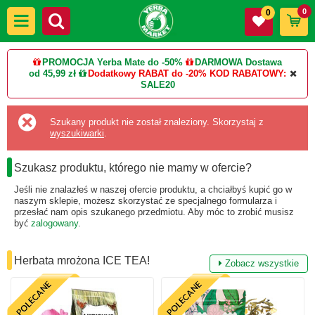
0
0
PROMOCJA Yerba Mate do -50%
DARMOWA Dostawa
od 45,99 zł
Dodatkowy RABAT do -20%
KOD RABATOWY:
SALE20
Szukany produkt nie został znaleziony. Skorzystaj z
wyszukiwarki
.
Szukasz produktu, którego nie mamy w ofercie?
Jeśli nie znalazłeś w naszej ofercie produktu, a chciałbyś kupić go w
naszym sklepie, możesz skorzystać ze specjalnego formularza i
przesłać nam opis szukanego przedmiotu. Aby móc to zrobić musisz
być
zalogowany
.
Herbata mrożona ICE TEA!
Zobacz wszystkie