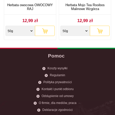
Herbata owocowa OWOCOWY
Herbata Mojo Tea Rooibos
RAJ
Malinowe Wzgórza
12,99 zł
12,99 zł
50g
50g
Pomoc
Koszty wysyłki
Regulamin
Polityka prywatności
Kontakt i punkt odbioru
Odstąpienie od umowy
O firmie, dla mediów, praca
Deklaracje zgodności