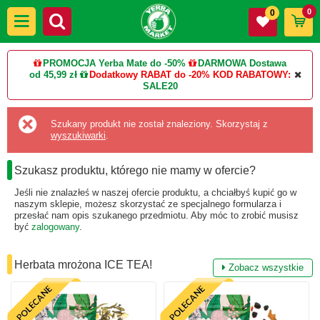
0
0
PROMOCJA Yerba Mate do -50%
DARMOWA Dostawa
od 45,99 zł
Dodatkowy RABAT do -20%
KOD RABATOWY:
SALE20
Szukany produkt nie został znaleziony. Skorzystaj z
wyszukiwarki
.
Szukasz produktu, którego nie mamy w ofercie?
Jeśli nie znalazłeś w naszej ofercie produktu, a chciałbyś kupić go w
naszym sklepie, możesz skorzystać ze specjalnego formularza i
przesłać nam opis szukanego przedmiotu. Aby móc to zrobić musisz
być
zalogowany
.
Herbata mrożona ICE TEA!
Zobacz wszystkie