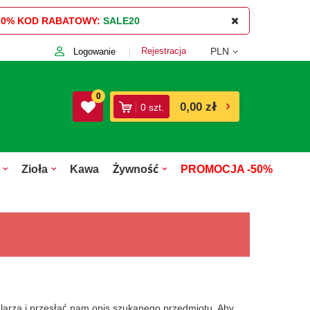
20%
KOD RABATOWY:
SALE20
Rejestracja
PLN
Logowanie
0
0,00 zł
0
szt.
Zioła
Kawa
Żywność
PROMOCJA -50%
mularza i przesłać nam opis szukanego przedmiotu. Aby