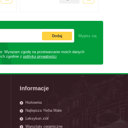
Dodaj
Wypisz się
er. Wyrażam zgodę na przetwarzanie moich danych
ych zgodnie z
polityką prywatności
Informacje
Hurtownia
Najlepsza Yerba Mate
Leksykon ziół
Warsztaty ceramiczne