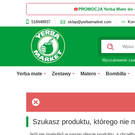
PROMOCJA Yerba Mate do 
518448937
sklep@yerbamarket.com
Kon
Wyszukiwanie za
Yerba mate
Zestawy
Matero
Bombilla
Szukasz produktu, którego nie 
Jeśli nie znalazłeś w naszej ofercie produktu, a chcia