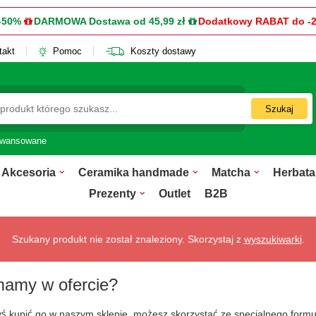
-50%
DARMOWA Dostawa od 45,99 zł
Dodatkowy RABAT do -
takt
Pomoc
Koszty dostawy
Szukaj
awansowane
Akcesoria
Ceramika handmade
Matcha
Herbata
Prezenty
Outlet
B2B
Szukany produkt nie został znaleziony. Skorzystaj z
wyszukiwarki
.
mamy w ofercie?
łbyś kupić go w naszym sklepie, możesz skorzystać ze specjalnego for