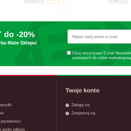
T do
-20%
rba Mate Sklepu
!
Chcę otrzymywać E-mail Newslett
osobowych do celów marketingow
Twoje konto
wysyłki
Zaloguj się
in
Zarejestruj się
 prywatności
i punkt odbioru