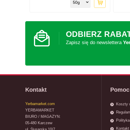
50g
ODBIERZ RABA
Zapisz się do newslettera
Ye
Kontakt
Pomoc
Yerbamarket.com
Koszty 
YERBAMARKET
Regulam
BIURO / MAGAZYN:
Polityka
05-480 Karczew
Kontakt 
ul. Ślusarska 10/7