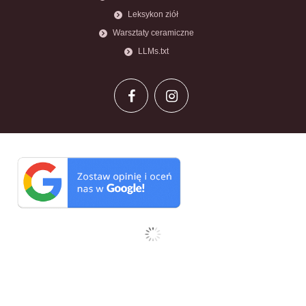
Leksykon ziół
Warsztaty ceramiczne
LLMs.txt