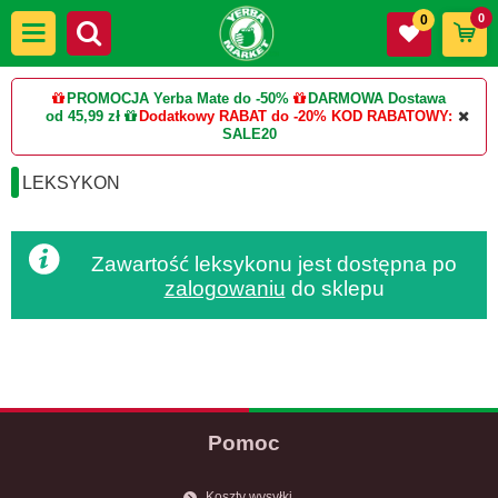
0
0
PROMOCJA Yerba Mate do -50%
DARMOWA Dostawa
od 45,99 zł
Dodatkowy RABAT do -20%
KOD RABATOWY:
SALE20
LEKSYKON
Zawartość leksykonu jest dostępna po
zalogowaniu
do sklepu
Pomoc
Koszty wysyłki