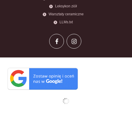
Leksykon ziół
Warsztaty ceramiczne
LLMs.txt