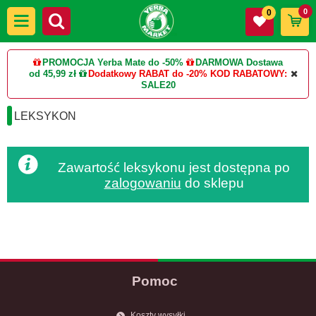
0
0
PROMOCJA Yerba Mate do -50%
DARMOWA Dostawa
od 45,99 zł
Dodatkowy RABAT do -20%
KOD RABATOWY:
SALE20
LEKSYKON
Zawartość leksykonu jest dostępna po
zalogowaniu
do sklepu
Pomoc
Koszty wysyłki